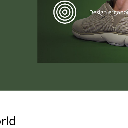
e
rld