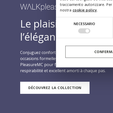
tracciamento autorizzare. Per 
nostra
cookie policy
.
Le plaisir de
Selezione
NECESSARIO
del
consenso
l’élégance
CONFERMA
Conjuguez confort et élégance, même lors des
occasions formelles, avec les chaussures Walk
PleasureMC pour femmes, qui assurent
respirabilité et excellent amorti à chaque pas.
DÉCOUVREZ LA COLLECTION