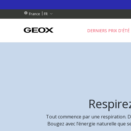
 RETRAIT PROCHE DE CHEZ VOUS.
NDES DE PLUS DE 99,00 €
NDES DE PLUS DE 99,00 €
FR
France
DERNIERS PRIX D'ÉTÉ
Respirez
Tout commence par une respiration. De
Bougez avec l’énergie naturelle que s