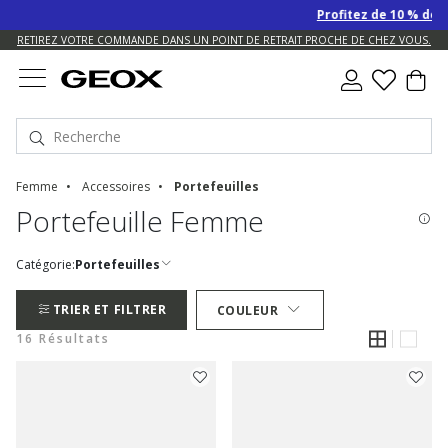
Profitez de 10 % de remise 
US.
RETIREZ VOTRE COMMANDE DANS UN POINT DE RETRAIT PROCHE DE CHEZ VOUS.
Femme
Accessoires
Portefeuilles
Portefeuille Femme
Catégorie:
Portefeuilles
TRIER ET FILTRER
COULEUR
16 Résultats