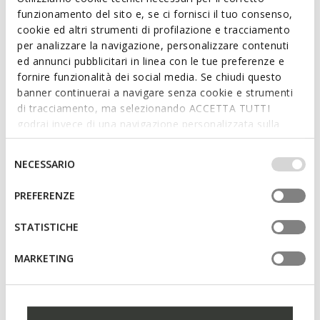
funzionamento del sito e, se ci fornisci il tuo consenso,
cookie ed altri strumenti di profilazione e tracciamento
per analizzare la navigazione, personalizzare contenuti
ed annunci pubblicitari in linea con le tue preferenze e
fornire funzionalità dei social media. Se chiudi questo
WALLET FEMME
WALLET FEMME
banner continuerai a navigare senza cookie e strumenti
Portefeuille en cuir
Portefeuille zippé
di tracciamento, ma selezionando ACCETTA TUTTI
69,90€
49,90€
4 COULEURS
2 COULEURS
godrai invece di una navigazione personalizzata sulla
base dei tuoi gusti ed interessi. Selezionando
IMPOSTAZIONI potrai anche scegliere quali cookies ed
Selezione
NECESSARIO
altri strumenti di tracciamento autorizzare. Per maggiori
del
informazioni o per modificare in qualsiasi momento le
consenso
PREFERENZE
tue impostazioni, visita la nostra
cookie policy
.
STATISTICHE
MARKETING
WALLET FEMME
WALLET FEMME