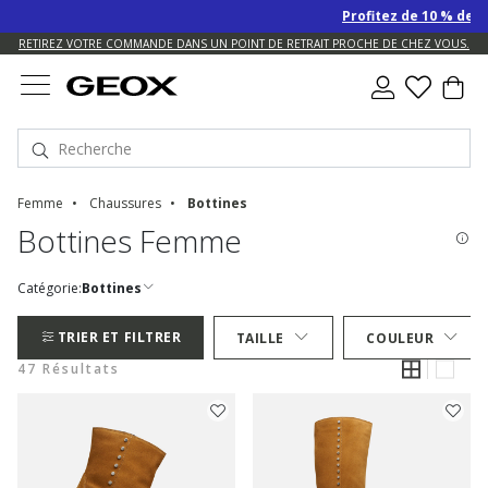
Profitez de 10 % de remise 
US.
RETIREZ VOTRE COMMANDE DANS UN POINT DE RETRAIT PROCHE DE CHEZ VOUS.
Femme
Chaussures
Bottines
Bottines Femme
Catégorie:
Bottines
TRIER ET FILTRER
TAILLE
COULEUR
47 Résultats