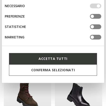
IMPOSTAZIONI potrai anche scegliere quali cookies ed
Selezione
NECESSARIO
altri strumenti di tracciamento autorizzare. Per maggiori
del
informazioni o per modificare in qualsiasi momento le
consenso
PREFERENZE
tue impostazioni, visita la nostra
cookie policy
.
STATISTICHE
MARKETING
NEW IN
IRIDEA FEMME
NORIZE FEMME
Bottes de motard
Bottines à lacets
140,00€
165,00€
1 COULEUR
2 COULEURS
ACCETTA TUTTI
CONFERMA SELEZIONATI