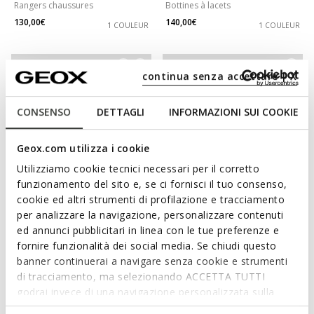
Rangers chaussures
Bottines à lacets
130,00€
140,00€
1 COULEUR
1 COULEUR
3D
continua senza accettare | X
CONSENSO
DETTAGLI
INFORMAZIONI SUI COOKIE
Geox.com utilizza i cookie
Utilizziamo cookie tecnici necessari per il corretto
funzionamento del sito e, se ci fornisci il tuo consenso,
cookie ed altri strumenti di profilazione e tracciamento
NEW IN
per analizzare la navigazione, personalizzare contenuti
WALK PLEASURE 60 FEMME
SPHERICA EC1 B FEMME
ed annunci pubblicitari in linea con le tue preferenze e
Bottines à talon haut
Bottines Chelsea
fornire funzionalità dei social media. Se chiudi questo
180,00€
140,00€
1 COULEUR
2 COULEURS
banner continuerai a navigare senza cookie e strumenti
di tracciamento, ma selezionando ACCETTA TUTTI
godrai invece di una navigazione personalizzata sulla
base dei tuoi gusti ed interessi. Selezionando