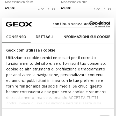
Mocassins en daim
Mocassins en cuir
69,00€
69,00€
4 COULEURS
2 COULEURS
continua senza accettare | X
CONSENSO
DETTAGLI
INFORMAZIONI SUI COOKIE
Geox.com utilizza i cookie
Utilizziamo cookie tecnici necessari per il corretto
funzionamento del sito e, se ci fornisci il tuo consenso,
cookie ed altri strumenti di profilazione e tracciamento
per analizzare la navigazione, personalizzare contenuti
DERNIERS PRIX D'ÉTÉ
DERNIERS PRIX D'ÉTÉ
ed annunci pubblicitari in linea con le tue preferenze e
NEW PALMARIA FEMME
MANTINEA FEMME
fornire funzionalità dei social media. Se chiudi questo
Mocassins en daim
Mocassins en daim
banner continuerai a navigare senza cookie e strumenti
69,00€
59,00€
1 COULEUR
1 COULEUR
di tracciamento, ma selezionando ACCETTA TUTTI
godrai invece di una navigazione personalizzata sulla
base dei tuoi gusti ed interessi. Selezionando
IMPOSTAZIONI potrai anche scegliere quali cookies ed
Selezione