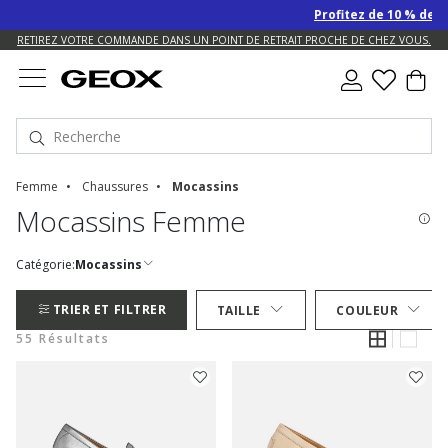
Profitez de 10 % de remise S
US.
RETIREZ VOTRE COMMANDE DANS UN POINT DE RETRAIT PROCHE DE CHEZ VOUS.
RETOUR TOUJOURS GRATUIT
Femme
Chaussures
Mocassins
Mocassins Femme
Catégorie:
Mocassins
TRIER ET FILTRER
TAILLE
COULEUR
55 Résultats