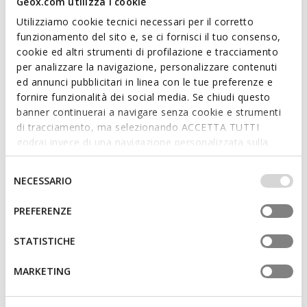
Geox.com utilizza i cookie
Utilizziamo cookie tecnici necessari per il corretto
DERNIERS PRIX D'ÉTÉ
DERNIERS PRIX D'ÉTÉ
funzionamento del sito e, se ci fornisci il tuo consenso,
ADACTER S B FEMME
SOZY S FEMME
Sandales plateforme
Sandales basses
cookie ed altri strumenti di profilazione e tracciamento
per analizzare la navigazione, personalizzare contenuti
89,00€
59,00€
2 COULEURS
1 COULEUR
ed annunci pubblicitari in linea con le tue preferenze e
fornire funzionalità dei social media. Se chiudi questo
banner continuerai a navigare senza cookie e strumenti
di tracciamento, ma selezionando ACCETTA TUTTI
godrai invece di una navigazione personalizzata sulla
base dei tuoi gusti ed interessi. Selezionando
IMPOSTAZIONI potrai anche scegliere quali cookies ed
Selezione
NECESSARIO
altri strumenti di tracciamento autorizzare. Per maggiori
del
informazioni o per modificare in qualsiasi momento le
consenso
PREFERENZE
tue impostazioni, visita la nostra
cookie policy
.
STATISTICHE
DERNIERS PRIX D'ÉTÉ
DERNIERS PRIX D'ÉTÉ
NEW ERAKLIA 50 T01 FEMME
ADACTER S B FEMME
MARKETING
Sandales à talons moyens
Sandales plateforme
89,00€
75,00€
1 COULEUR
2 COULEURS