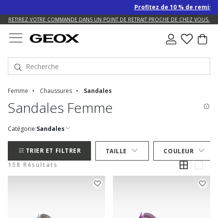
Profitez de 10 % de remise SUPP
US.
RETIREZ VOTRE COMMANDE DANS UN POINT DE RETRAIT PROCHE DE CHEZ VOUS.
Femme
Chaussures
Sandales
Sandales Femme
Catégorie:
Sandales
TRIER ET FILTRER
TAILLE
COULEUR
158 Résultats