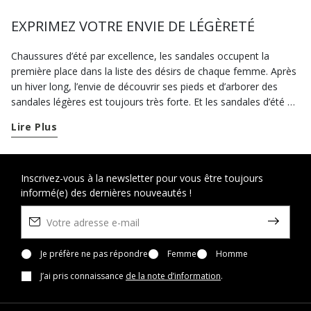
EXPRIMEZ VOTRE ENVIE DE LÉGÈRETÉ
Chaussures d’été par excellence, les sandales occupent la
première place dans la liste des désirs de chaque femme. Après
un hiver long, l’envie de découvrir ses pieds et d’arborer des
sandales légères est toujours très forte. Et les sandales d’été de
la collection Geox sont les meilleures alliées pour vivre la saison
Lire Plus
chaude en toute liberté. Notre collection de sandales confort
femme est conçue exactement pour cela : vous offrir bien-être
et style du matin au soir. Dès le début du printemps, le moment
est venu de porter des sandales ouvertes, avec nos modèles
Inscrivez-vous à la newsletter pour vous être toujours
informé(e) des dernières nouveautés !
conçus pour envelopper le pied sans le comprimer à tout
moment de la journée. À cette période de l’année, notre emploi
du temps se remplit d’invitations à des fêtes et cérémonies :
faites confiance à notre sélection de sandales élégantes et de
sandales à talon pour sublimer au mieux vos looks les plus
Je préfère ne pas répondre
Femme
Homme
raffinés sans jamais renoncer au bien-être. Notre sélection
J’ai pris connaissance
de la note d’information
.
inclut des talons hauts pour les grandes occasions, mais aussi
des sandales à talons moyens, parfaites pour allier élégance et