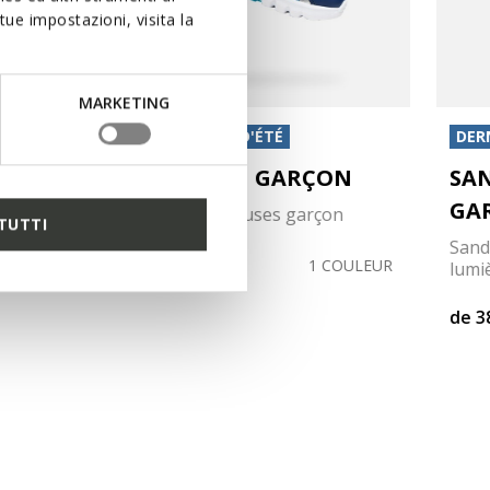
ue impostazioni, visita la
MARKETING
DERNIERS PRIX D'ÉTÉ
DERN
CIBERDRON GARÇON
SA
GA
on
Baskets lumineuses garçon
TUTTI
Sand
de
31,00€
COULEUR
1 COULEUR
lumi
de
3