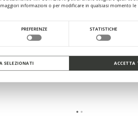
maggiori informazioni o per modificare in qualsiasi momento le t
PREFERENZE
STATISTICHE
RS PRIX D'ÉTÉ
DERNIERS PRIX D'ÉTÉ
TA GARÇON
ASSISTER GARÇON
les Superman
Baskets lumineuses garç
 SELEZIONATI
ACCETTA 
00€
de
29,00€
1 COULEUR
1 