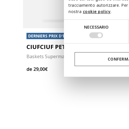
tracciamento autorizzare. Per 
nostra
cookie policy
.
Selezione
NECESSARIO
del
DERNIERS PRIX D'ÉTÉ
DERNIE
consenso
ÇON
CIUFCIUF PETIT GARÇON
GHI
Baskets Superman
Sanda
CONFERMA
de
29,00€
de
31,
ULEUR
1 COULEUR