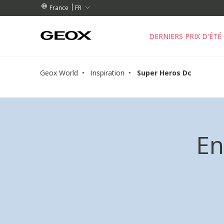
 RETRAIT PROCHE DE CHEZ VOUS.
NDES DE PLUS DE 99,00 €
NDES DE PLUS DE 99,00 €
FR
France
DERNIERS PRIX D'ÉTÉ
Geox World
Inspiration
Super Heros Dc
En