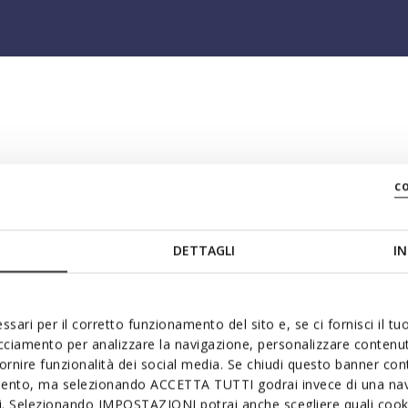
écouvrez tous les modèl
c
DETTAGLI
IN
ssari per il corretto funzionamento del sito e, se ci fornisci il t
acciamento per analizzare la navigazione, personalizzare contenuti
fornire funzionalità dei social media. Se chiudi questo banner co
mento, ma selezionando ACCETTA TUTTI godrai invece di una nav
si. Selezionando IMPOSTAZIONI potrai anche scegliere quali cooki