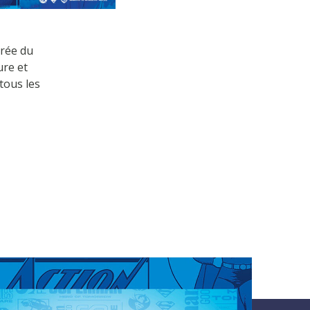
irée du
ure et
tous les