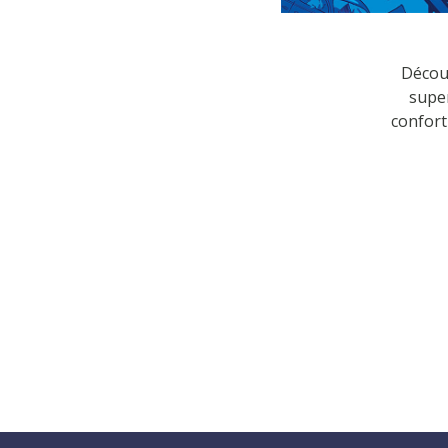
Découv
super
confort