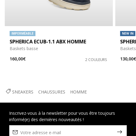
IMPERMÉABLE
NEW IN
SPHERICA ECUB-1.1 ABX HOMME
SPHER
Baskets basse
Baskets
160,00€
130,00
2 COULEURS
SNEAKERS
CHAUSSURES
HOMME
Inscrivez-vous à la newsletter pour vous être toujours
informé(e) des dernières nouveautés !