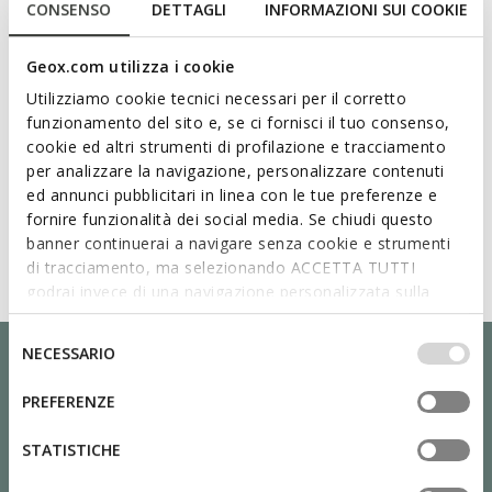
CONSENSO
DETTAGLI
INFORMAZIONI SUI COOKIE
Geox.com utilizza i cookie
Utilizziamo cookie tecnici necessari per il corretto
funzionamento del sito e, se ci fornisci il tuo consenso,
cookie ed altri strumenti di profilazione e tracciamento
per analizzare la navigazione, personalizzare contenuti
ed annunci pubblicitari in linea con le tue preferenze e
fornire funzionalità dei social media. Se chiudi questo
banner continuerai a navigare senza cookie e strumenti
di tracciamento, ma selezionando ACCETTA TUTTI
godrai invece di una navigazione personalizzata sulla
base dei tuoi gusti ed interessi. Selezionando
IMPOSTAZIONI potrai anche scegliere quali cookies ed
Selezione
NECESSARIO
altri strumenti di tracciamento autorizzare. Per maggiori
del
informazioni o per modificare in qualsiasi momento le
consenso
PREFERENZE
tue impostazioni, visita la nostra
cookie policy
.
STATISTICHE