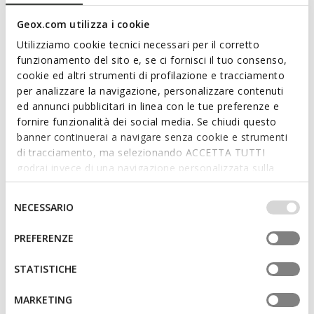
style. Available in a refined cognac shade, it features a
smooth leather upper and a tapered line that enhances its
Geox.com utilizza i cookie
elegance. Light and breathable, Iacopo is designed to
Utilizziamo cookie tecnici necessari per il corretto
enhance business looks and important occasions.
funzionamento del sito e, se ci fornisci il tuo consenso,
ITEM CODE:
U659GA00043C6001
cookie ed altri strumenti di profilazione e tracciamento
per analizzare la navigazione, personalizzare contenuti
ed annunci pubblicitari in linea con le tue preferenze e
Features
fornire funzionalità dei social media. Se chiudi questo
banner continuerai a navigare senza cookie e strumenti
By purchasing this product, you are
di tracciamento, ma selezionando ACCETTA TUTTI
supporting Leather Working Group certified
godrai invece di una navigazione personalizzata sulla
tanneries
base dei tuoi gusti ed interessi. Selezionando
IMPOSTAZIONI potrai anche scegliere quali cookies ed
Selezione
NECESSARIO
Lace fastening; Removable insole
altri strumenti di tracciamento autorizzare. Per maggiori
del
informazioni o per modificare in qualsiasi momento le
consenso
PREFERENZE
tue impostazioni, visita la nostra
cookie policy
.
Materials
STATISTICHE
MARKETING
Technologies