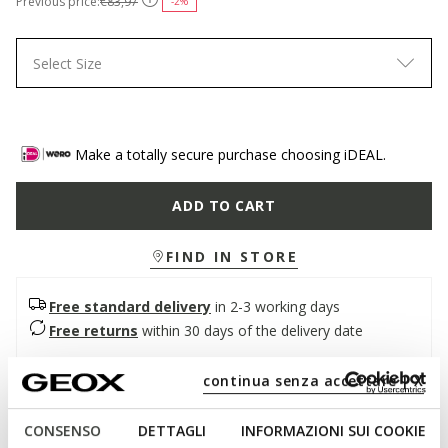
Previous price:
€83,97
-2%
Select Size
Make a totally secure purchase choosing iDEAL.
ADD TO CART
FIND IN STORE
Free standard delivery
in 2-3 working days
Free returns
within 30 days of the delivery date
continua senza accettare | X
Description
Men's formal shoe that combines comfort and impeccable
CONSENSO
DETTAGLI
INFORMAZIONI SUI COOKIE