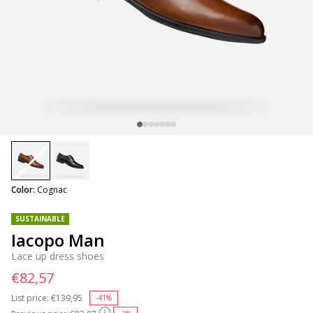
selected
Color:
Cognac
SUSTAINABLE
Iacopo Man
Lace up dress shoes
€82,57
List price:
Price reduced from
€139,95
to
-41%