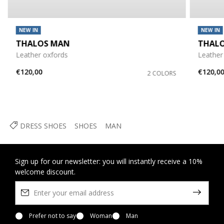
NEW IN
NEW IN
THALOS MAN
THAL
Leather oxfords
Leather
€120,00
€120,0
2 COLORS
DRESS SHOES
SHOES
MAN
Sign up for our newsletter: you will instantly receive a 10%
welcome discount.
Prefer not to say
Woman
Man