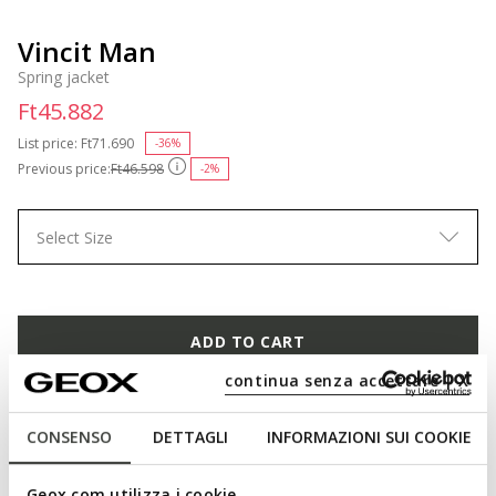
Vincit Man
Spring jacket
Ft45.882
List price:
Price reduced from
Ft71.690
to
-36%
Previous price:
Ft46.598
-2%
Select Size
ADD TO CART
continua senza accettare | X
FIND IN STORE
CONSENSO
DETTAGLI
INFORMAZIONI SUI COOKIE
Free standard delivery
in 3-4 working days
Free returns
within 30 days of the delivery date
Geox.com utilizza i cookie