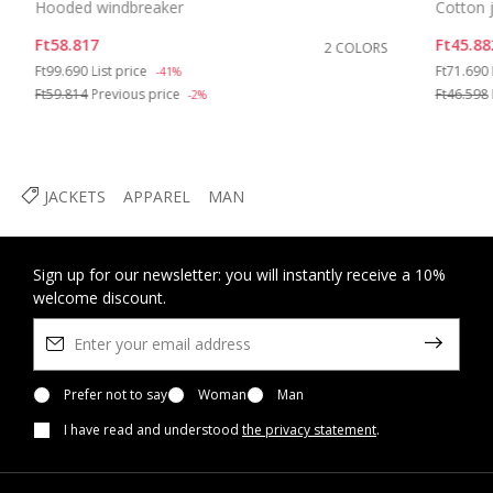
Hooded windbreaker
Cotton 
Ft58.817
Ft45.88
2 COLORS
Price reduced from
to
Price re
Ft99.690
List price
Ft71.690
-41%
Ft59.814
Previous price
Ft46.598
-2%
JACKETS
APPAREL
MAN
Sign up for our newsletter: you will instantly receive a 10%
welcome discount.
Prefer not to say
Woman
Man
I have read and understood
the privacy statement
.