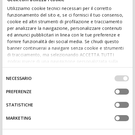
Utilizziamo cookie tecnici necessari per il corretto
Description
funzionamento del sito e, se ci fornisci il tuo consenso,
cookie ed altri strumenti di profilazione e tracciamento
Men's short jacket with shirt collar, casual and functional,
per analizzare la navigazione, personalizzare contenuti
ideal for everyday use. In this bold olive green version, it is
ed annunci pubblicitari in linea con le tue preferenze e
made from cotton and nylon blend fabric. Designed for style
fornire funzionalità dei social media. Se chiudi questo
city living, Vincit is windproof and ensures excellent
banner continuerai a navigare senza cookie e strumenti
breathability.
di tracciamento, ma selezionando ACCETTA TUTTI
ITEM CODE:
M6520BT3218F3415
godrai invece di una navigazione personalizzata sulla
base dei tuoi gusti ed interessi. Selezionando
IMPOSTAZIONI potrai anche scegliere quali cookies ed
Selezione
Features
NECESSARIO
altri strumenti di tracciamento autorizzare. Per maggiori
del
informazioni o per modificare in qualsiasi momento le
Garment enhanced with our dynamic-ventilation system
consenso
PREFERENZE
tue impostazioni, visita la nostra
cookie policy
.
which facilitates air circulation and prevents overheating
while you’re on the move.
STATISTICHE
Regular fit: a comfortable cut for a garment that adapts
MARKETING
to the body
Two-way zip