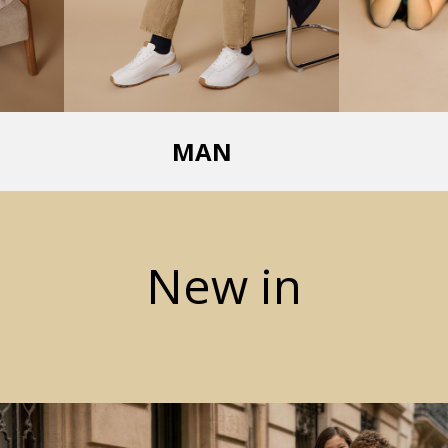
MAN
New in