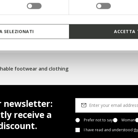
eady for the upcoming season in style and fall in love with t
Collection.
 SELEZIONATI
ACCETTA 
NEW IN FOR WOMEN
NEW IN FOR MEN
hable footwear and clothing
r newsletter:
tly receive a
Prefer not to say
Woman
iscount.
I have read and understood
th