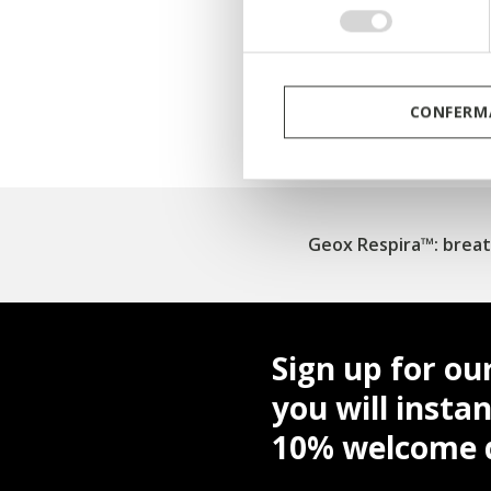
Get r
consenso
CONFERMA
Geox Respira™: breat
Sign up for ou
you will instan
10% welcome d