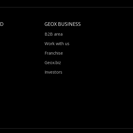
LD
GEOX BUSINESS
B2B area
Work with us
Franchise
Geox.biz
Investors