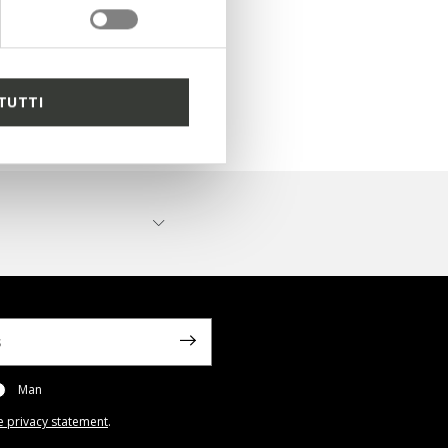
he New
TUTTI
Man
e privacy statement
.