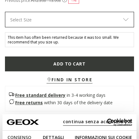
Previous price:
Ft12.593 - 13.993
-1%
Select Size
This item has often been returned because it was too small. We
recommend that you size up.
ADD TO CART
FIND IN STORE
Free standard delivery
in 3-4 working days
Free returns
within 30 days of the delivery date
continua senza accettare | X
Description
Low-cut junior sneaker with a casual vibe and an easy-to-
CONSENSO
DETTAGLI
INFORMAZIONI SUI COOKIE