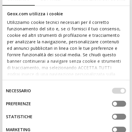
match tennis-court aesthetic. This white version of Eclyper
with blue detailing boasts a sleek silhouette and sporty
Geox.com utilizza i cookie
aesthetic, making it the ultimate way to round off day-to-day
dressing. It has been crafted from a leather-effect material
Utilizziamo cookie tecnici necessari per il corretto
and fabric and fastens with elasticated lacing and a riptape
funzionamento del sito e, se ci fornisci il tuo consenso,
closure for a practical foot entry and snug fit.
cookie ed altri strumenti di profilazione e tracciamento
Read more
ITEM CODE:
J36LSA000BCC0006
per analizzare la navigazione, personalizzare contenuti
ed annunci pubblicitari in linea con le tue preferenze e
Features
fornire funzionalità dei social media. Se chiudi questo
banner continuerai a navigare senza cookie e strumenti
Quick and easy to put on
di tracciamento, ma selezionando ACCETTA TUTTI
godrai invece di una navigazione personalizzata sulla
Single riptape and elasticated lace fastening; Removable
base dei tuoi gusti ed interessi. Selezionando
insole
IMPOSTAZIONI potrai anche scegliere quali cookies ed
Selezione
NECESSARIO
altri strumenti di tracciamento autorizzare. Per maggiori
del
informazioni o per modificare in qualsiasi momento le
consenso
PREFERENZE
Materials
tue impostazioni, visita la nostra
cookie policy
.
STATISTICHE
Technologies
MARKETING