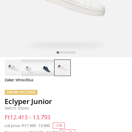
selected
Color:
White/Blue
ONLINE EXCLUSIVE
Eclyper Junior
Velcro shoes
Ft12.413 - 13.793
List price:
Price reduced from
Ft17.990 - 19.990
to
-31%