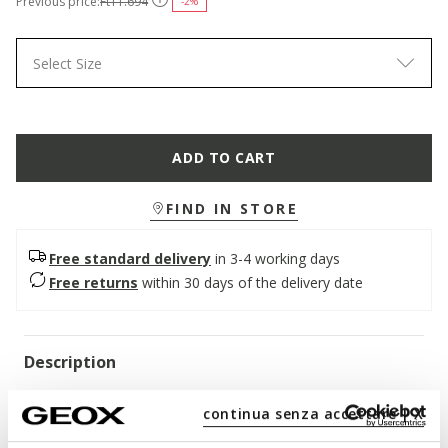
Previous price:
Ft11.694
-2%
Select Size
ADD TO CART
FIND IN STORE
Free standard delivery
in 3-4 working days
Free returns
within 30 days of the delivery date
Description
Boy's practical sneaker with a contemporary aesthetic and
continua senza accettare | X
flexible, lightweight and breathable design.Emanating an
active vibe, Aril is a lightweight and flexible sneaker that is