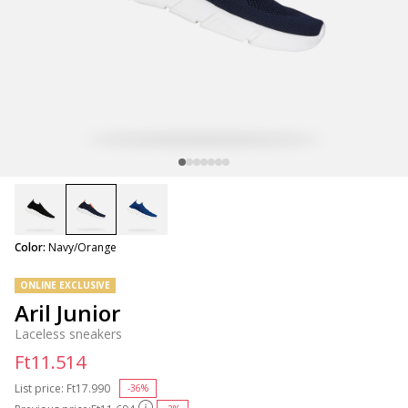
selected
Color:
Navy/Orange
ONLINE EXCLUSIVE
Aril Junior
Laceless sneakers
Ft11.514
List price:
Price reduced from
Ft17.990
to
-36%