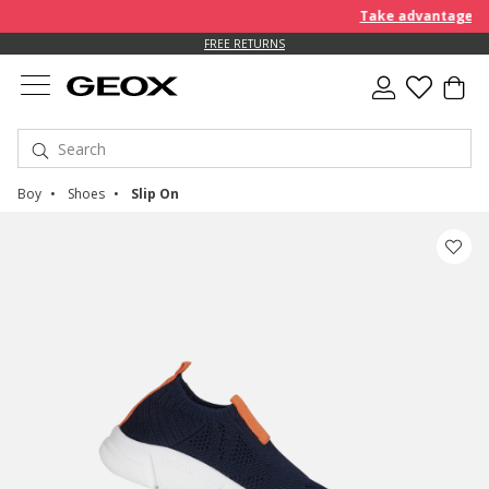
Take advantage of an EX
FREE RETURNS
Boy
Shoes
Slip On