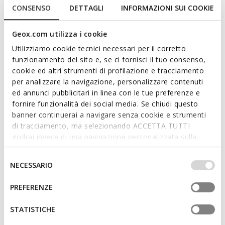
CONSENSO
DETTAGLI
INFORMAZIONI SUI COOKIE
extremely easy to put on and take off. Crafted from a navy-
blue knitted-effect material with orange detailing and set on a
contrasting outsole, this breathable sneaker boasts a pared-
Geox.com utilizza i cookie
back silhouette and offers comfort and a blissful feeling of
Read more
Utilizziamo cookie tecnici necessari per il corretto
well-being all day long.
funzionamento del sito e, se ci fornisci il tuo consenso,
ITEM CODE:
J02DMA0006KC0820
cookie ed altri strumenti di profilazione e tracciamento
Features
per analizzare la navigazione, personalizzare contenuti
ed annunci pubblicitari in linea con le tue preferenze e
Outstanding cushioning effect which offers protection
fornire funzionalità dei social media. Se chiudi questo
and absorbs jolts and vibrations
banner continuerai a navigare senza cookie e strumenti
Quick and easy to put on
di tracciamento, ma selezionando ACCETTA TUTTI
godrai invece di una navigazione personalizzata sulla
Unlined upper
base dei tuoi gusti ed interessi. Selezionando
IMPOSTAZIONI potrai anche scegliere quali cookies ed
Selezione
Slip-on design allows you to slide the foot in swiftly
NECESSARIO
altri strumenti di tracciamento autorizzare. Per maggiori
del
informazioni o per modificare in qualsiasi momento le
consenso
PREFERENZE
tue impostazioni, visita la nostra
cookie policy
.
Materials
STATISTICHE