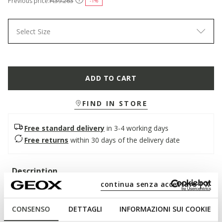
Previous price:
Ft39.263
-1%
Select Size
ADD TO CART
FIND IN STORE
Free standard delivery
in 3-4 working days
Free returns
within 30 days of the delivery date
Description
continua senza accettare | X
A formal men's shoe that combines comfort and impeccable
style. Here in a classic black version, it features a smooth
CONSENSO
DETTAGLI
INFORMAZIONI SUI COOKIE
leather upper and a tapered line that enhances its elegance.
Light and breathable, Iacopo adds a touch of class to office