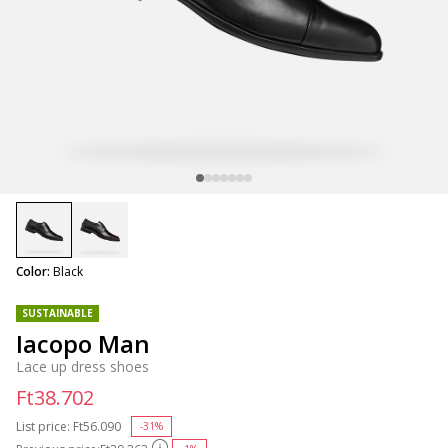
selected
Color:
Black
SUSTAINABLE
Iacopo Man
Lace up dress shoes
Ft38.702
List price:
Price reduced from
Ft56.090
to
-31%