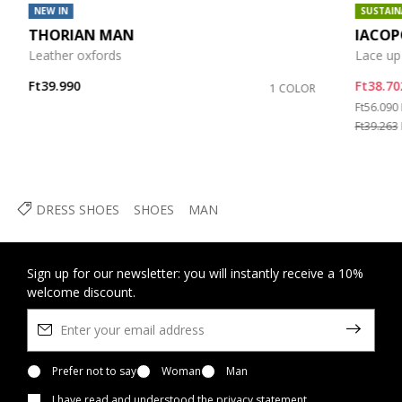
NEW IN
SUSTAIN
THORIAN MAN
IACO
Leather oxfords
Lace up
Ft39.990
Ft38.70
1 COLOR
Price re
Ft56.090
Ft39.263
DRESS SHOES
SHOES
MAN
Sign up for our newsletter: you will instantly receive a 10%
welcome discount.
Prefer not to say
Woman
Man
I have read and understood
the privacy statement
.