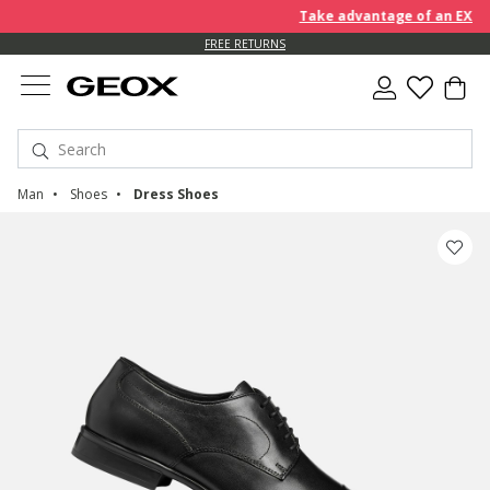
Take advantage of an EXTRA 1
FREE RETURNS
Man
Shoes
Dress Shoes