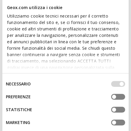
outfits and special occasions.
Geox.com utilizza i cookie
ITEM CODE:
U659GB00043C9999
Utilizziamo cookie tecnici necessari per il corretto
funzionamento del sito e, se ci fornisci il tuo consenso,
cookie ed altri strumenti di profilazione e tracciamento
Features
per analizzare la navigazione, personalizzare contenuti
ed annunci pubblicitari in linea con le tue preferenze e
By purchasing this product, you are
fornire funzionalità dei social media. Se chiudi questo
supporting Leather Working Group certified
banner continuerai a navigare senza cookie e strumenti
tanneries
di tracciamento, ma selezionando ACCETTA TUTTI
godrai invece di una navigazione personalizzata sulla
Lace fastening; Removable insole
base dei tuoi gusti ed interessi. Selezionando
IMPOSTAZIONI potrai anche scegliere quali cookies ed
Selezione
NECESSARIO
altri strumenti di tracciamento autorizzare. Per maggiori
del
informazioni o per modificare in qualsiasi momento le
consenso
Materials
PREFERENZE
tue impostazioni, visita la nostra
cookie policy
.
STATISTICHE
Technologies
MARKETING