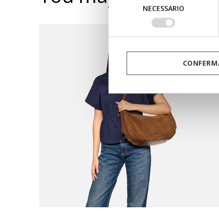
Selezione
NECESSARIO
del
consenso
CONFERMA