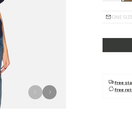
ONE SIZ
Free sta
Free re