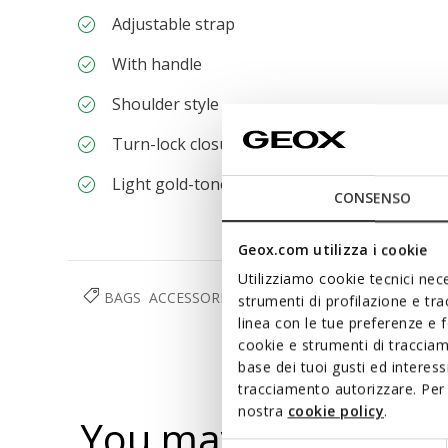
Adjustable strap
With handle
Shoulder style
Turn-lock closure
Light gold-tone metallic detailing
CONSENSO
Geox.com utilizza i cookie
Utilizziamo cookie tecnici nece
BAGS
ACCESSORIES
WOMAN
strumenti di profilazione e tr
linea con le tue preferenze e 
cookie e strumenti di traccia
base dei tuoi gusti ed interes
tracciamento autorizzare. Per 
nostra
cookie policy
.
You may also like