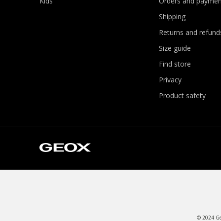
Kids
Orders and paymen
Shipping
Returns and refund
Size guide
Find store
Privacy
Product safety
© 2024 Geo