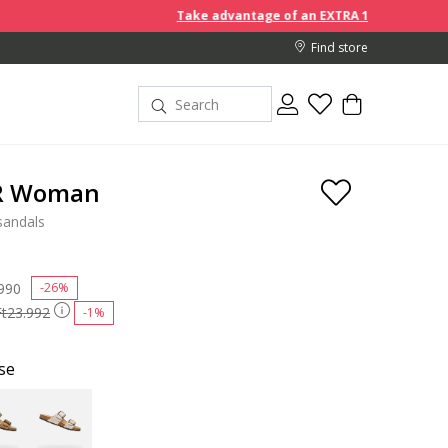
Take advantage of an EXTRA 10% off discount prices when you 
Find store
 R Woman
sandals
 reduced from
990
to
-26%
Ft23.992
-1%
se