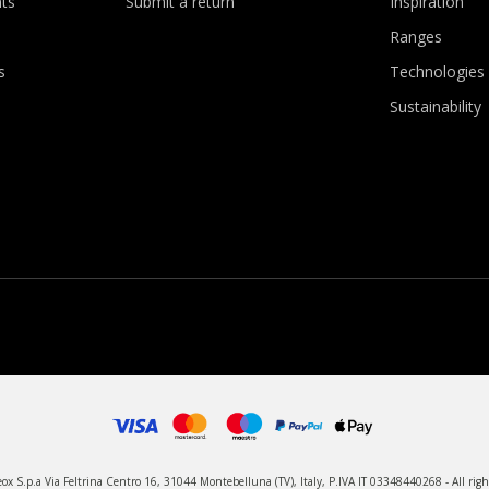
ts
Submit a return
Inspiration
Ranges
s
Technologies
Sustainability
x S.p.a Via Feltrina Centro 16, 31044 Montebelluna (TV), Italy, P.IVA IT 03348440268 - All righ