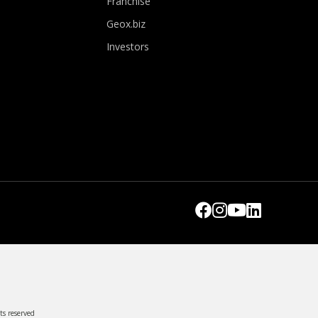
Franchise
Geox.biz
Investors
ts reserved