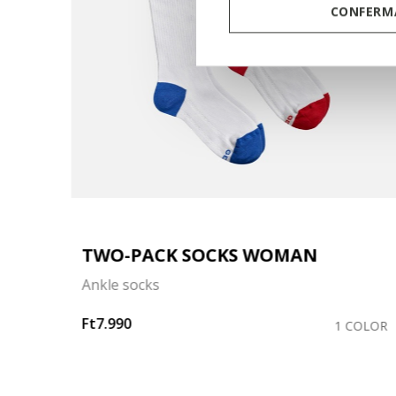
CONFERMA
TWO-PACK SOCKS WOMAN
Ankle socks
Ft7.990
COLOR
1 COLOR