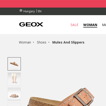
BY COLLECTION POINT.
ERS OVER Ft 30.000
ERS OVER Ft 30.000
EN
Hungary
SALE
WOMAN
M
Woman
Shoes
Mules And Slippers