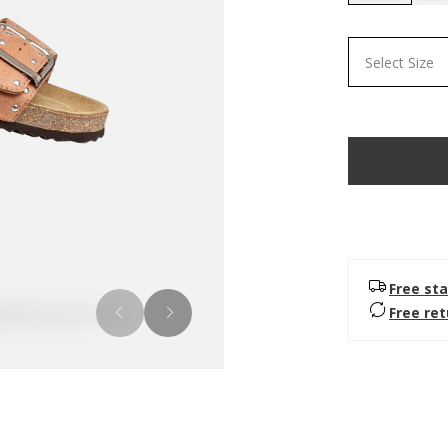
selected
Select Size
Free sta
Free re