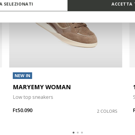
 SELEZIONATI
ACCETTA 
NEW IN
MARYEMY WOMAN
Low top sneakers
Ft50.090
2 COLORS