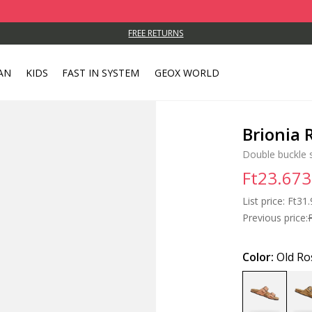
FREE RETURNS
AN
KIDS
FAST IN SYSTEM
GEOX WORLD
Brionia
Double buckle 
Ft23.673
List price:
Price
Ft31.
Previous price:
Color:
Old Ro