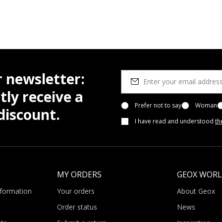
r newsletter:
tly receive a
Prefer not to say
Woman
iscount.
I have read and understood
th
MY ORDERS
GEOX WOR
nformation
Your orders
About Geox
Order status
News