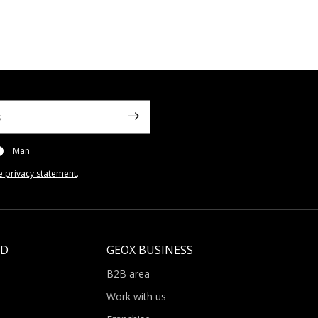
Man
e privacy statement
.
LD
GEOX BUSINESS
B2B area
Work with us