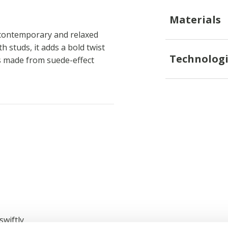
Materials
 contemporary and relaxed
h studs, it adds a bold twist
Technologi
 is made from suede-effect
swiftly