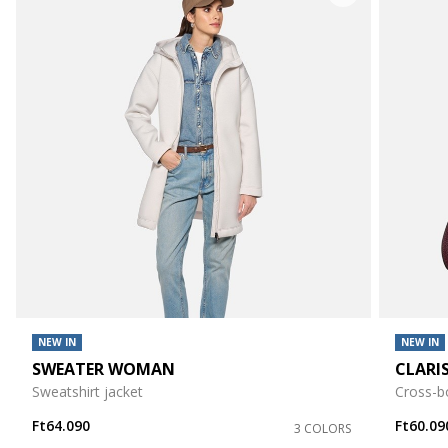
NEW IN
NEW IN
SWEATER WOMAN
CLARI
Sweatshirt jacket
Cross-b
Ft64.090
Ft60.09
3 COLORS