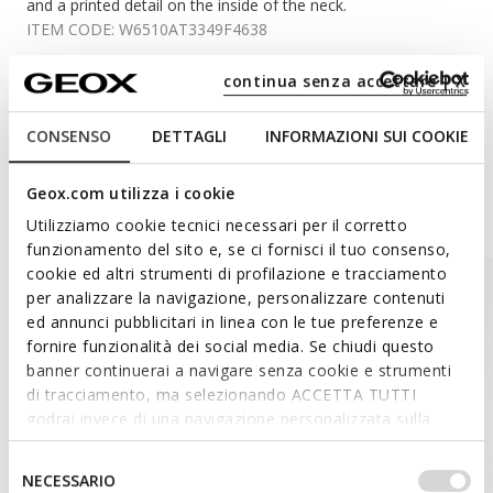
and a printed detail on the inside of the neck.
ITEM CODE:
W6510AT3349F4638
continua senza accettare | X
Materials
CONSENSO
DETTAGLI
INFORMAZIONI SUI COOKIE
Geox.com utilizza i cookie
Style Inspiration
Utilizziamo cookie tecnici necessari per il corretto
funzionamento del sito e, se ci fornisci il tuo consenso,
cookie ed altri strumenti di profilazione e tracciamento
per analizzare la navigazione, personalizzare contenuti
ed annunci pubblicitari in linea con le tue preferenze e
fornire funzionalità dei social media. Se chiudi questo
banner continuerai a navigare senza cookie e strumenti
di tracciamento, ma selezionando ACCETTA TUTTI
godrai invece di una navigazione personalizzata sulla
base dei tuoi gusti ed interessi. Selezionando
IMPOSTAZIONI potrai anche scegliere quali cookies ed
Selezione
NECESSARIO
altri strumenti di tracciamento autorizzare. Per maggiori