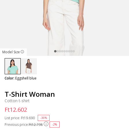
Model Size
selected
Color:
Eggshell blue
T-Shirt Woman
Cotton t-shirt
Ft12.602
List price:
Price reduced from
Ft19.690
to
-36%
Previous price:
Ft12.798
-2%