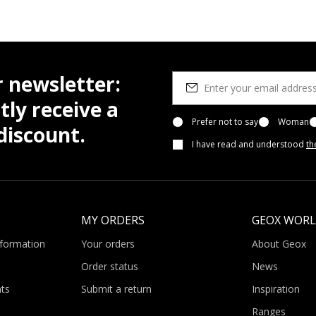
r newsletter:
tly receive a
Prefer not to say
Woman
iscount.
I have read and understood
th
MY ORDERS
GEOX WOR
nformation
Your orders
About Geox
Order status
News
ts
Submit a return
Inspiration
Ranges