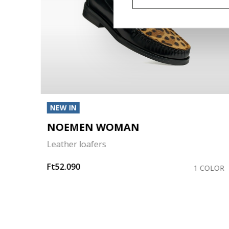
NEW IN
NOEMEN WOMAN
Leather loafers
Ft52.090
COLOR
1 COLOR