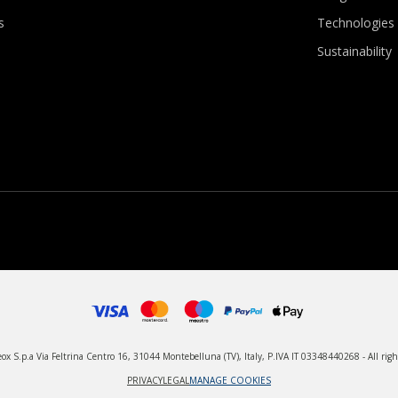
s
Technologies
Sustainability
x S.p.a Via Feltrina Centro 16, 31044 Montebelluna (TV), Italy, P.IVA IT 03348440268 - All righ
PRIVACY
LEGAL
MANAGE COOKIES