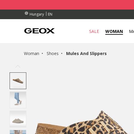
BY COLLECTION POINT.
ERS OVER Ft 30.000
ERS OVER Ft 30.000
EN
Hungary
SALE
WOMAN
M
Woman
Shoes
Mules And Slippers