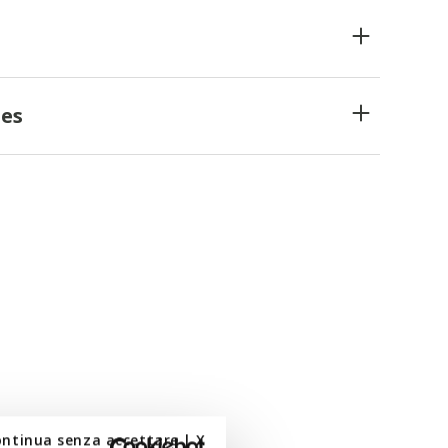
es
ontinua senza accettare | X