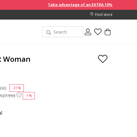
Take advantage of an EXTRA 10% off discount prices wh
Find store
 R Woman
 reduced from
990
to
-31%
Ft27.993
-1%
l