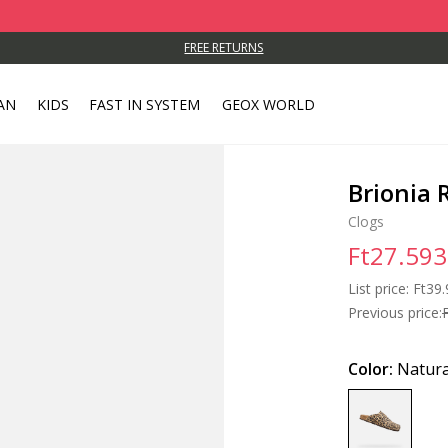
FREE RETURNS
AN
KIDS
FAST IN SYSTEM
GEOX WORLD
Brionia
Clogs
Ft27.593
List price:
Price
Ft39.
Previous price:
Color:
Natura