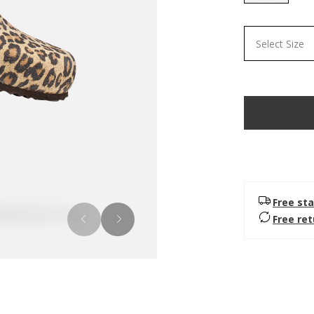
selected
Select Size
Free sta
Free re