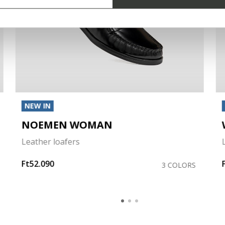
NEW IN
NOEMEN WOMAN
Leather loafers
Ft52.090
3 COLORS