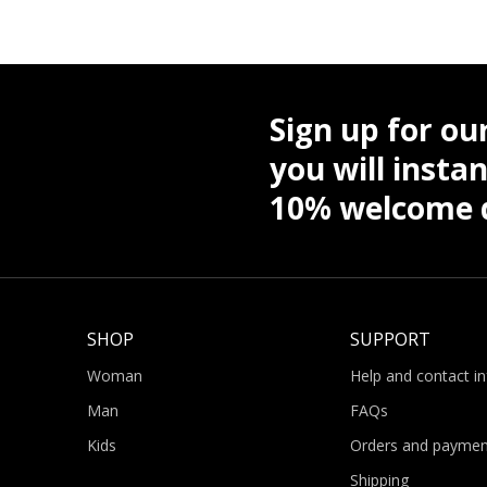
Sign up for ou
you will instan
10% welcome d
SHOP
SUPPORT
Woman
Help and contact i
Man
FAQs
Kids
Orders and paymen
Shipping