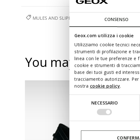
MULES AND SLIPPERS
SHOES
WOMAN
CONSENSO
Geox.com utilizza i cookie
Utilizziamo cookie tecnici nece
strumenti di profilazione e tr
You may also like
linea con le tue preferenze e 
cookie e strumenti di traccia
base dei tuoi gusti ed interes
tracciamento autorizzare. Per 
nostra
cookie policy
.
Selezione
NECESSARIO
del
consenso
CONFERMA