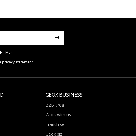
Man
e privacy statement
.
LD
GEOX BUSINESS
B2B area
Work with us
Franchise
Geox.biz