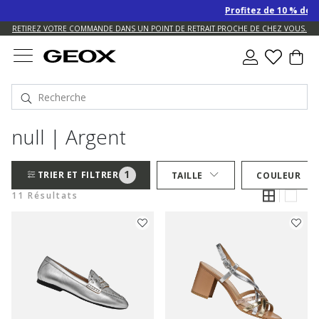
Profitez de 10 % de re
US.
RETIREZ VOTRE COMMANDE DANS UN POINT DE RETRAIT PROCHE DE CHEZ VOUS.
null | Argent
1
TRIER ET FILTRER
TAILLE
COULEUR
11 Résultats