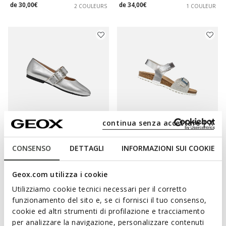
de
30,00€
de
34,00€
2 COULEURS
1 COULEUR
continua senza accettare | X
DERNIERS PRIX D'ÉTÉ
DERNIERS PRIX D'ÉTÉ
CONSENSO
DETTAGLI
INFORMAZIONI SUI COOKIE
NEW PALMARIA FEMME
ADRIEL FILLE
Ballerines Mary Jane
Sandales ouvertes
59,00€
de
29,00€
1 COULEUR
1 COULEUR
Geox.com utilizza i cookie
Utilizziamo cookie tecnici necessari per il corretto
funzionamento del sito e, se ci fornisci il tuo consenso,
cookie ed altri strumenti di profilazione e tracciamento
per analizzare la navigazione, personalizzare contenuti