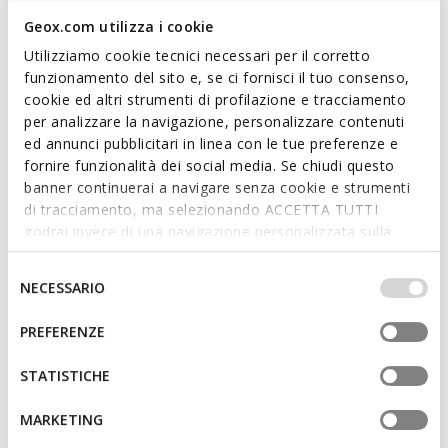
Geox.com utilizza i cookie
Mocassin pour homme ultra-respirant et au design
Utilizziamo cookie tecnici necessari per il corretto
contemporain. Dans cette version marron clair, il présente
funzionamento del sito e, se ci fornisci il tuo consenso,
une empeigne raffinée en cuir lisse souple. Medos est parfait
cookie ed altri strumenti di profilazione e tracciamento
pour compléter les tenues professionnelles quotidiennes et
per analizzare la navigazione, personalizzare contenuti
les tenues plus formelles.
ed annunci pubblicitari in linea con le tue preferenze e
CODE PRODUIT:
U658KB00039C6002
fornire funzionalità dei social media. Se chiudi questo
banner continuerai a navigare senza cookie e strumenti
Caractéristiques
di tracciamento, ma selezionando ACCETTA TUTTI
godrai invece di una navigazione personalizzata sulla
Enfilage facile et rapide
base dei tuoi gusti ed interessi. Selezionando
IMPOSTAZIONI potrai anche scegliere quali cookies ed
Selezione
Design sans fermeture, pour un enfilage plus rapide
NECESSARIO
altri strumenti di tracciamento autorizzare. Per maggiori
del
informazioni o per modificare in qualsiasi momento le
consenso
PREFERENZE
tue impostazioni, visita la nostra
cookie policy
.
Matériaux
STATISTICHE
Technologies
MARKETING