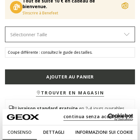
Tout de suite 10 € en cadeau de
bienvenue.
S’inscrire à Benefeet
Sélectionner Taille
Coupe différente : consultez le guide des tailles.
AJOUTER AU PANIER
TROUVER EN MAGASIN
Livraison standard gratuite
en 2-4 jours ouvrables
Retour gratuit
dans un délai de 30 jours à compter de
continua senza accettare | X
la livraison
CONSENSO
DETTAGLI
INFORMAZIONI SUI COOKIE
Description