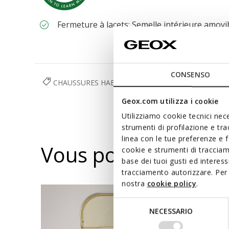
Fermeture à lacets; Semelle intérieure amovi
CONSENSO
CHAUSSURES HABILLÉES
CHAUSSURES
HOMME
Geox.com utilizza i cookie
Utilizziamo cookie tecnici nece
strumenti di profilazione e tr
linea con le tue preferenze e 
Vous pourriez aussi
cookie e strumenti di traccia
base dei tuoi gusti ed interes
tracciamento autorizzare. Per 
nostra
cookie policy
.
Selezione
NECESSARIO
del
consenso