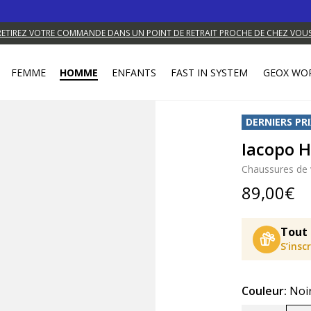
RETIREZ VOTRE COMMANDE DANS UN POINT DE RETRAIT PROCHE DE CHEZ VOUS
FEMME
HOMME
ENFANTS
FAST IN SYSTEM
GEOX WO
DERNIERS PRI
Iacopo
Chaussures de v
89,00€
Tout 
S’insc
Couleur:
Noi