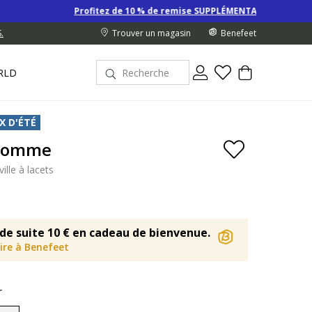
Profitez de 10 % de remise SUPPLÉMENTAIRE sur les Derniers prix d
.
Trouver un magasin
Benefeet
RLD
X D'ÉTÉ
 Homme
ille à lacets
de suite 10 € en cadeau de bienvenue.
rire à Benefeet
r