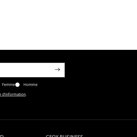
Femme
Homme
e d’information
.
LD
GEOX BUSINESS