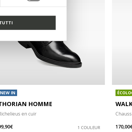
TUTTI
NEW IN
ÉCOLO
THORIAN HOMME
WALK
Richelieus en cuir
Chaussu
99,90€
170,00
1 COULEUR