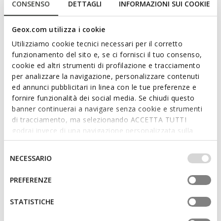
Chaussure formelle pour homme, alliant Confort et style
CONSENSO
DETTAGLI
INFORMAZIONI SUI COOKIE
impeccable. Proposée dans une teinte cognac raffinée, elle
présente une empeigne en cuir lisse et une ligne effilée qui en
Geox.com utilizza i cookie
rehausse l'élégance. Léger et respirant, Iacopo est conçue
Utilizziamo cookie tecnici necessari per il corretto
pour enrichir les looks professionnels et les occasions
funzionamento del sito e, se ci fornisci il tuo consenso,
importantes.
cookie ed altri strumenti di profilazione e tracciamento
CODE PRODUIT:
U659GA00043C6001
Lire plus
per analizzare la navigazione, personalizzare contenuti
ed annunci pubblicitari in linea con le tue preferenze e
fornire funzionalità dei social media. Se chiudi questo
Caractéristiques
banner continuerai a navigare senza cookie e strumenti
di tracciamento, ma selezionando ACCETTA TUTTI
En achetant ce produit, vous soutenez les
godrai invece di una navigazione personalizzata sulla
tanneries certifiées Leather Working Group
base dei tuoi gusti ed interessi. Selezionando
IMPOSTAZIONI potrai anche scegliere quali cookies ed
Selezione
NECESSARIO
altri strumenti di tracciamento autorizzare. Per maggiori
del
Fermeture à lacets; Semelle intérieure amovible
informazioni o per modificare in qualsiasi momento le
consenso
PREFERENZE
tue impostazioni, visita la nostra
cookie policy
.
STATISTICHE
Matériaux