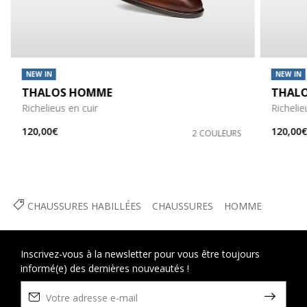
NEW IN
NEW IN
THALOS HOMME
THAL
Richelieus en cuir
Richelie
120,00€
120,00
2 COULEURS
CHAUSSURES HABILLÉES
CHAUSSURES
HOMME
Inscrivez-vous à la newsletter pour vous être toujours
informé(e) des dernières nouveautés !