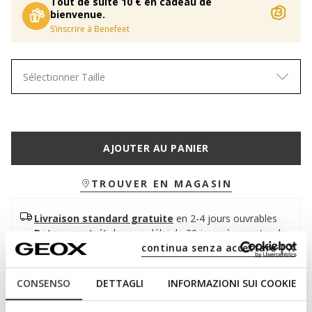
Tout de suite 10 € en cadeau de
bienvenue.
S’inscrire à Benefeet
Sélectionner Taille
AJOUTER AU PANIER
TROUVER EN MAGASIN
Livraison standard gratuite
en 2-4 jours ouvrables
Retour gratuit
dans un délai de 30 jours à compter de
la livraison
continua senza accettare | X
CONSENSO
DETTAGLI
INFORMAZIONI SUI COOKIE
Description