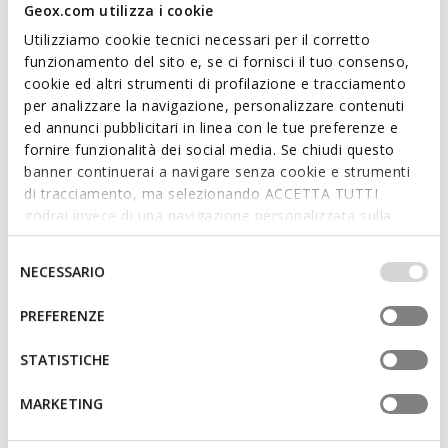
Sneaker pour homme respirant et confortable, au look raffiné
Geox.com utilizza i cookie
et sophistiqué. Dans cette élégante teinte bleu marine, elle
Utilizziamo cookie tecnici necessari per il corretto
présente une empeigne en cuir lisse souple. Velletri est idéale
funzionamento del sito e, se ci fornisci il tuo consenso,
pour les tenues urbaines les plus recherchées, garantissant
cookie ed altri strumenti di profilazione e tracciamento
un bien-être du matin au soir.
per analizzare la navigazione, personalizzare contenuti
CODE PRODUIT:
U65EAA00043C4002
ed annunci pubblicitari in linea con le tue preferenze e
fornire funzionalità dei social media. Se chiudi questo
banner continuerai a navigare senza cookie e strumenti
Caractéristiques
di tracciamento, ma selezionando ACCETTA TUTTI
Chaussures légères
godrai invece di una navigazione personalizzata sulla
base dei tuoi gusti ed interessi. Selezionando
Fermeture à lacets; Semelle intérieure amovible
IMPOSTAZIONI potrai anche scegliere quali cookies ed
Selezione
NECESSARIO
altri strumenti di tracciamento autorizzare. Per maggiori
del
informazioni o per modificare in qualsiasi momento le
consenso
PREFERENZE
Matériaux
tue impostazioni, visita la nostra
cookie policy
.
STATISTICHE
Technologies
MARKETING