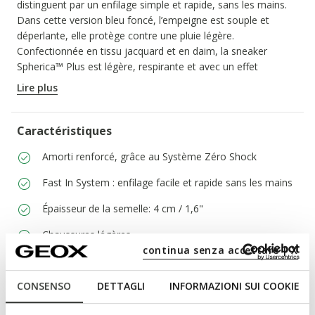
distinguent par un enfilage simple et rapide, sans les mains.
Dans cette version bleu foncé, l’empeigne est souple et
déperlante, elle protège contre une pluie légère.
Confectionnée en tissu jacquard et en daim, la sneaker
Spherica™ Plus est légère, respirante et avec un effet
amortissant, pour un confort total et sans effort.
Lire plus
CODE PRODUIT:
D6818A0ZG22C4007
Caractéristiques
Amorti renforcé, grâce au Système Zéro Shock
Fast In System : enfilage facile et rapide sans les mains
Épaisseur de la semelle: 4 cm / 1,6"
Chaussures légères
continua senza accettare | X
Lacets élastiques pour ajuster le chaussant; Semelle
intérieure amovible
CONSENSO
DETTAGLI
INFORMAZIONI SUI COOKIE