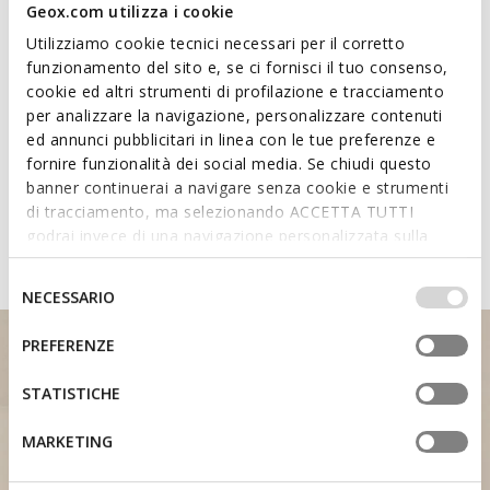
Geox.com utilizza i cookie
Matériaux
Utilizziamo cookie tecnici necessari per il corretto
funzionamento del sito e, se ci fornisci il tuo consenso,
Technologies
cookie ed altri strumenti di profilazione e tracciamento
per analizzare la navigazione, personalizzare contenuti
ed annunci pubblicitari in linea con le tue preferenze e
Découvrez les caractéristiques
fornire funzionalità dei social media. Se chiudi questo
des chaussures dotées du Fast In
banner continuerai a navigare senza cookie e strumenti
di tracciamento, ma selezionando ACCETTA TUTTI
System
godrai invece di una navigazione personalizzata sulla
base dei tuoi gusti ed interessi. Selezionando
IMPOSTAZIONI potrai anche scegliere quali cookies ed
Selezione
NECESSARIO
altri strumenti di tracciamento autorizzare. Per maggiori
del
informazioni o per modificare in qualsiasi momento le
consenso
PREFERENZE
tue impostazioni, visita la nostra
cookie policy
.
STATISTICHE
MARKETING
SUPPORT DU TALON