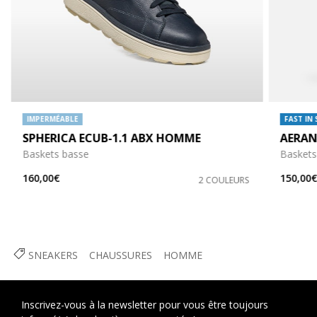
IMPERMÉABLE
FAST IN
SPHERICA ECUB-1.1 ABX HOMME
AERAN
Baskets basse
Baskets 
160,00€
150,00
2 COULEURS
SNEAKERS
CHAUSSURES
HOMME
Inscrivez-vous à la newsletter pour vous être toujours