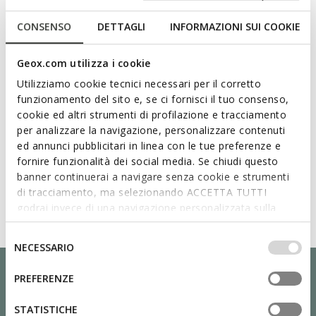
Technologies
CONSENSO
DETTAGLI
INFORMAZIONI SUI COOKIE
Geox.com utilizza i cookie
Utilizziamo cookie tecnici necessari per il corretto
funzionamento del sito e, se ci fornisci il tuo consenso,
cookie ed altri strumenti di profilazione e tracciamento
per analizzare la navigazione, personalizzare contenuti
ed annunci pubblicitari in linea con le tue preferenze e
fornire funzionalità dei social media. Se chiudi questo
banner continuerai a navigare senza cookie e strumenti
di tracciamento, ma selezionando ACCETTA TUTTI
godrai invece di una navigazione personalizzata sulla
base dei tuoi gusti ed interessi. Selezionando
IMPOSTAZIONI potrai anche scegliere quali cookies ed
Selezione
NECESSARIO
altri strumenti di tracciamento autorizzare. Per maggiori
del
informazioni o per modificare in qualsiasi momento le
consenso
PREFERENZE
tue impostazioni, visita la nostra
cookie policy
.
STATISTICHE