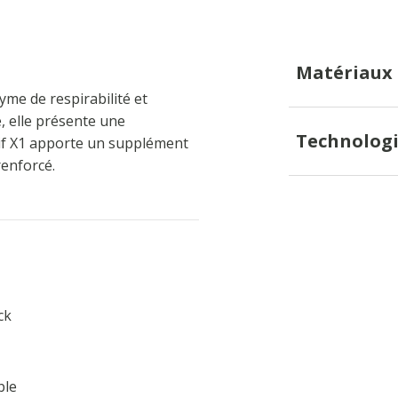
Matériaux
e de respirabilité et
, elle présente une
Technologi
if X1 apporte un supplément
renforcé.
ck
ble