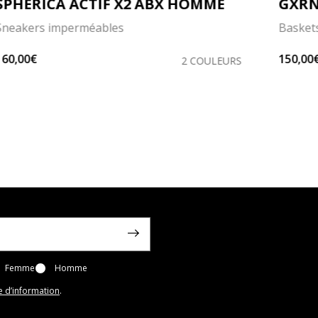
SPHERICA ACTIF X2 ABX HOMME
GXRN
Sneakers imperméables
Baskets
160,00€
150,00
2 COULEURS
Femme
Homme
e d’information
.