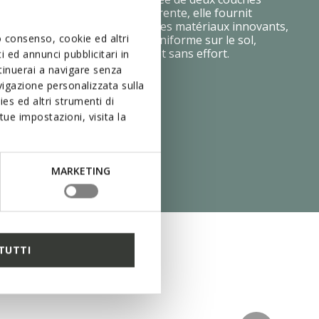
chaque avec une densité différente, elle fournit
ale et amorti optimal. Grâce à des matériaux innovants,
uo consenso, cookie ed altri
ed est distribuée de manière uniforme sur le sol,
che particulièrement légère et sans effort.
 ed annunci pubblicitari in
ntinuerai a navigare senza
igazione personalizzata sulla
es ed altri strumenti di
ue impostazioni, visita la
MARKETING
TUTTI