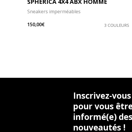
SPHERICA 4X4 ABX HOMME
Sneakers imperméables
150,00€
LEURS
3 COULEURS
Inscrivez-vous
pour vous être
informé(e) des
nouveautés !