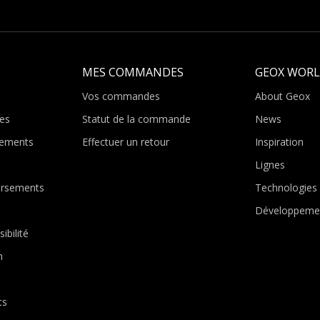
MES COMMANDES
GEOX WOR
Vos commandes
About Geox
es
Statut de la commande
News
ements
Effectuer un retour
Inspiration
Lignes
ursements
Technologies
Développeme
ibilité
n
ts