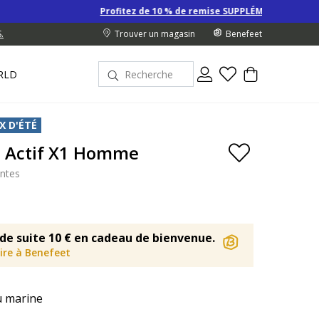
Profitez de 10 % de remise SUPPLÉMENTAIRE sur les Derniers pri
.
Trouver un magasin
Benefeet
RLD
X D'ÉTÉ
a Actif X1 Homme
antes
de suite 10 € en cadeau de bienvenue.
rire à Benefeet
u marine