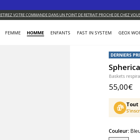
RETIREZ VOTRE COMMANDE DANS UN POINT DE RETRAIT PROCHE DE CHEZ VOUS
FEMME
HOMME
ENFANTS
FAST IN SYSTEM
GEOX WO
DERNIERS PRI
Spheric
Baskets respir
55,00€
Tout 
S’insc
Couleur:
Ble