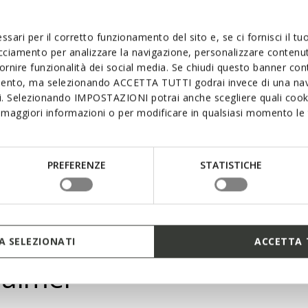
interconnectées, 
flexibilité maxim
ssari per il corretto funzionamento del sito e, se ci fornisci il t
la pression du pi
assurant une mar
acciamento per analizzare la navigazione, personalizzare contenuti
fornire funzionalità dei social media. Se chiudi questo banner co
mento, ma selezionando ACCETTA TUTTI godrai invece di una nav
si. Selezionando IMPOSTAZIONI potrai anche scegliere quali cooki
maggiori informazioni o per modificare in qualsiasi momento le t
PREFERENZE
STATISTICHE
 SELEZIONATI
ACCETTA 
 aimer