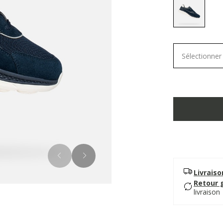
selected
Sélectionner 
Livrais
Retour 
livraison