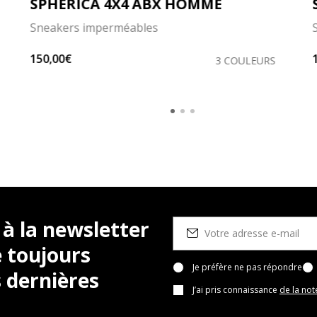
SPHERICA 4X4 ABX HOMME
Sneakers imperméables
150,00€
3 COULEURS
 à la newsletter
 toujours
Je préfère ne pas répondre
 dernières
J’ai pris connaissance
de la not