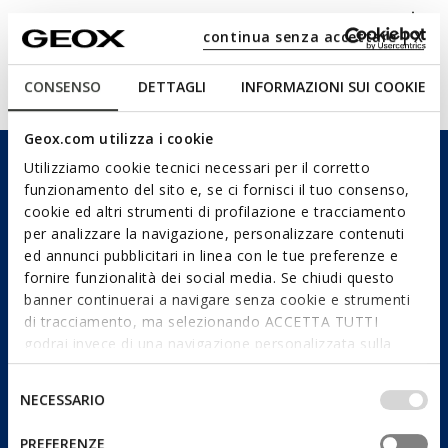
Matériaux
continua senza accettare | X
Technologies
CONSENSO
DETTAGLI
INFORMAZIONI SUI COOKIE
Geox.com utilizza i cookie
Utilizziamo cookie tecnici necessari per il corretto
funzionamento del sito e, se ci fornisci il tuo consenso,
cookie ed altri strumenti di profilazione e tracciamento
per analizzare la navigazione, personalizzare contenuti
ed annunci pubblicitari in linea con le tue preferenze e
fornire funzionalità dei social media. Se chiudi questo
banner continuerai a navigare senza cookie e strumenti
di tracciamento, ma selezionando ACCETTA TUTTI
godrai invece di una navigazione personalizzata sulla
base dei tuoi gusti ed interessi. Selezionando
IMPOSTAZIONI potrai anche scegliere quali cookies ed
Selezione
NECESSARIO
altri strumenti di tracciamento autorizzare. Per maggiori
del
informazioni o per modificare in qualsiasi momento le
consenso
PREFERENZE