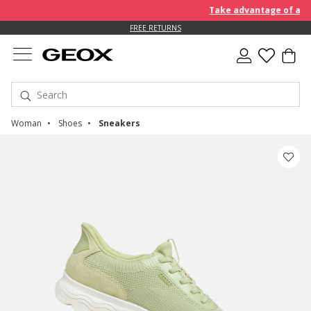
Take advantage of an EXTR
FREE RETURNS
Woman
Shoes
Sneakers