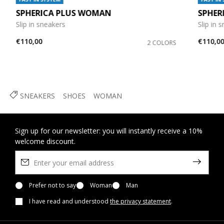
SPHERICA PLUS WOMAN
SPHER
Slip in sneakers
Slip in 
€110,00
€110,0
2 COLORS
SNEAKERS
SHOES
WOMAN
Sign up for our newsletter: you will instantly receive a 10%
welcome discount.
Prefer not to say
Woman
Man
I have read and understood
the privacy statement
.