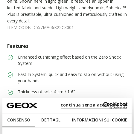
on fit. Shown here in light green, it features an upper in
knitted fabric and suede. Lightweight and dynamic, Spherica™
Plus is breathable, ultra-cushioned and meticulously crafted in
every detail.
ITEM CODE:
D557MA06K22C3001
Features
Enhanced cushioning effect based on the Zero Shock
System
Fast In System: quick and easy to slip on without using
your hands
Thickness of sole: 4 cm / 1,6"
Lightweight footwear
continua senza accettare | X
Elasticated laces to adjust the fit; Removable insole
CONSENSO
DETTAGLI
INFORMAZIONI SUI COOKIE