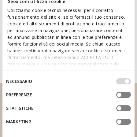
Geox.com utilizza i cookie
Materials
Utilizziamo cookie tecnici necessari per il corretto
funzionamento del sito e, se ci fornisci il tuo consenso,
Technologies
cookie ed altri strumenti di profilazione e tracciamento
per analizzare la navigazione, personalizzare contenuti
ed annunci pubblicitari in linea con le tue preferenze e
Learn about the attributes of
fornire funzionalità dei social media. Se chiudi questo
shoes featuring the Fast In
banner continuerai a navigare senza cookie e strumenti
di tracciamento, ma selezionando ACCETTA TUTTI
System
godrai invece di una navigazione personalizzata sulla
base dei tuoi gusti ed interessi. Selezionando
IMPOSTAZIONI potrai anche scegliere quali cookies ed
Selezione
NECESSARIO
altri strumenti di tracciamento autorizzare. Per maggiori
del
informazioni o per modificare in qualsiasi momento le
consenso
PREFERENZE
tue impostazioni, visita la nostra
cookie policy
.
STATISTICHE
MARKETING
HEEL SUPPORT