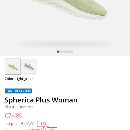
selected
Color:
Light green
FAST IN SYSTEM
Spherica Plus Woman
Slip in sneakers
€74,80
List price:
Price reduced from
€110,00
to
-32%