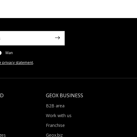
Man
e privacy statement
.
LD
GEOX BUSINESS
B2B area
Work with us
Franchise
ges
Geox.biz