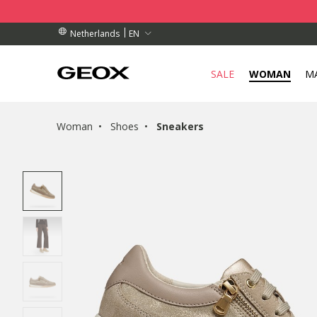
BY COLLECTION POINT.
RDERS OVER 89.00 €
RDERS OVER 89.00 €
EN
Netherlands
SALE
WOMAN
M
Woman
Shoes
Sneakers