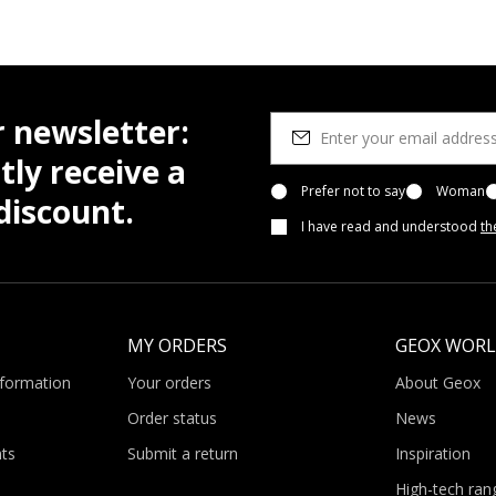
r newsletter:
tly receive a
Prefer not to say
Woman
iscount.
I have read and understood
th
MY ORDERS
GEOX WOR
nformation
Your orders
About Geox
Order status
News
ts
Submit a return
Inspiration
High-tech ran