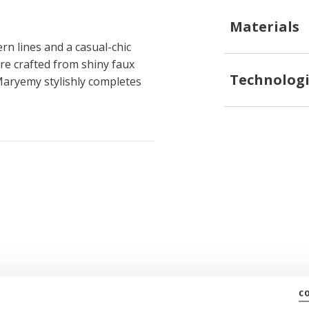
Materials
rn lines and a casual-chic
are crafted from shiny faux
Technologi
Maryemy stylishly completes
c