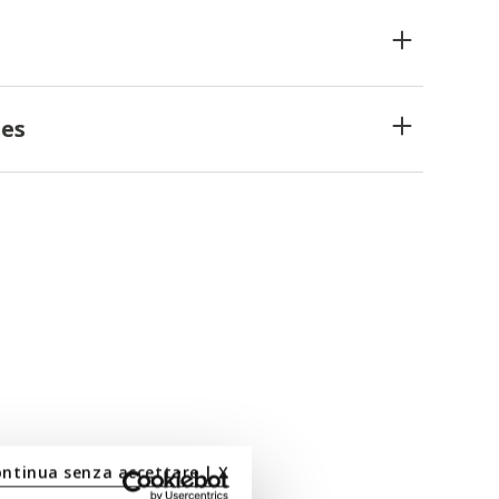
es
ontinua senza accettare | X