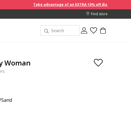
Take advantage of an EXTRA 10% off discount prices when you
Find store
y Woman
ers
/Sand