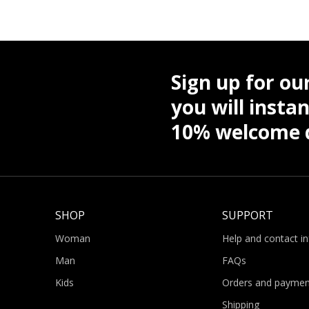
Sign up for ou
you will instan
10% welcome d
SHOP
SUPPORT
Woman
Help and contact i
Man
FAQs
Kids
Orders and paymen
Shipping