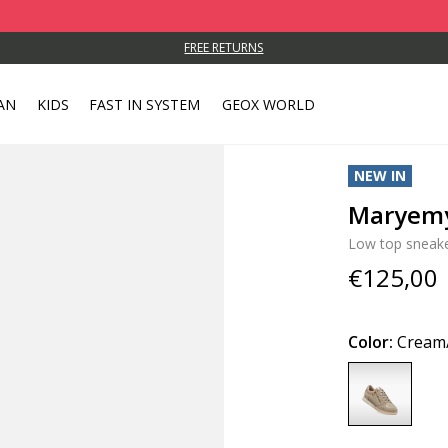
FREE RETURNS
AN
KIDS
FAST IN SYSTEM
GEOX WORLD
NEW IN
Maryem
Low top sneak
€125,00
Color:
Cream
selected