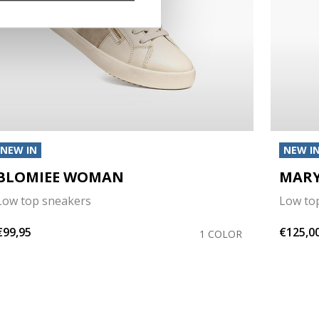
NEW IN
NEW I
BLOMIEE WOMAN
MAR
Low top sneakers
Low to
€99,95
€125,0
1 COLOR