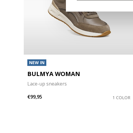
NEW IN
BULMYA WOMAN
Lace-up sneakers
€99,95
OLORS
1 COLOR