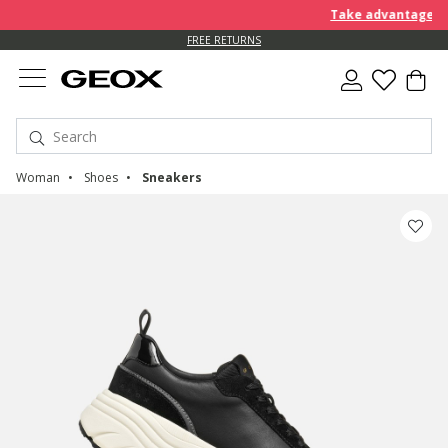
Take advantage of a
FREE RETURNS
Woman
Shoes
Sneakers