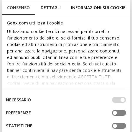
outsole, Diamanta completes everyday outfits with an active
yet feminine touch.
CONSENSO
DETTAGLI
INFORMAZIONI SUI COOKIE
ITEM CODE:
D66UFA08522C9999
Geox.com utilizza i cookie
Features
Utilizziamo cookie tecnici necessari per il corretto
funzionamento del sito e, se ci fornisci il tuo consenso,
cookie ed altri strumenti di profilazione e tracciamento
By purchasing this product, you are
per analizzare la navigazione, personalizzare contenuti
supporting Leather Working Group certified
ed annunci pubblicitari in linea con le tue preferenze e
tanneries
fornire funzionalità dei social media. Se chiudi questo
banner continuerai a navigare senza cookie e strumenti
Outstanding cushioning effect which offers protection
di tracciamento, ma selezionando ACCETTA TUTTI
and absorbs jolts and vibrations
godrai invece di una navigazione personalizzata sulla
base dei tuoi gusti ed interessi. Selezionando
Thickness of sole: 5,5 cm / 2,2"
IMPOSTAZIONI potrai anche scegliere quali cookies ed
Selezione
NECESSARIO
Lightweight footwear
altri strumenti di tracciamento autorizzare. Per maggiori
del
informazioni o per modificare in qualsiasi momento le
consenso
Lace fastening; Removable insole
PREFERENZE
tue impostazioni, visita la nostra
cookie policy
.
STATISTICHE