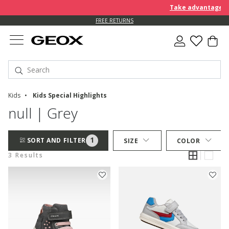
Take advantage of 
FREE RETURNS
Kids
Kids Special Highlights
null | Grey
1
SORT AND FILTER
SIZE
COLOR
3 Results