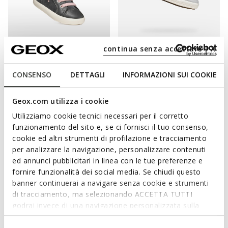
continua senza accettare | X
NEW IN
ONLINE EXCLUSIVE
GISLI TODDLER GIRL
ARZACH BOY
Velcro shoes
Velcro shoes
CONSENSO
DETTAGLI
INFORMAZIONI SUI COOKIE
from
€59,95
from
€31,90
2 COLORS
1 COLOR
Price reduced from
to
from
€55,00
List price
-42%
Geox.com utilizza i cookie
from
€32,45
Previous price
-2%
Utilizziamo cookie tecnici necessari per il corretto
funzionamento del sito e, se ci fornisci il tuo consenso,
cookie ed altri strumenti di profilazione e tracciamento
per analizzare la navigazione, personalizzare contenuti
ed annunci pubblicitari in linea con le tue preferenze e
fornire funzionalità dei social media. Se chiudi questo
banner continuerai a navigare senza cookie e strumenti
di tracciamento, ma selezionando ACCETTA TUTTI
godrai invece di una navigazione personalizzata sulla
base dei tuoi gusti ed interessi. Selezionando
IMPOSTAZIONI potrai anche scegliere quali cookies ed