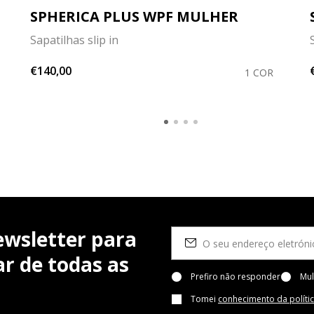
SPHERICA PLUS WPF MULHER
Sapatilhas slip in
€140,00
1 COR
ewsletter para
r de todas as
Prefiro não responder
Mul
Tomei
conhecimento da políti