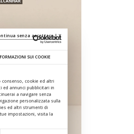
ALCANHAR
ontinua senza accettare | X
FORMAZIONI SUI COOKIE
uo consenso, cookie ed altri
 ed annunci pubblicitari in
ntinuerai a navigare senza
igazione personalizzata sulla
es ed altri strumenti di
ue impostazioni, visita la