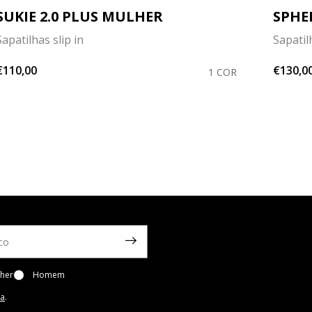
SUKIE 2.0 PLUS MULHER
SPHE
Sapatilhas slip in
Sapatil
€110,00
€130,0
1 COR
her
Homem
ca
.