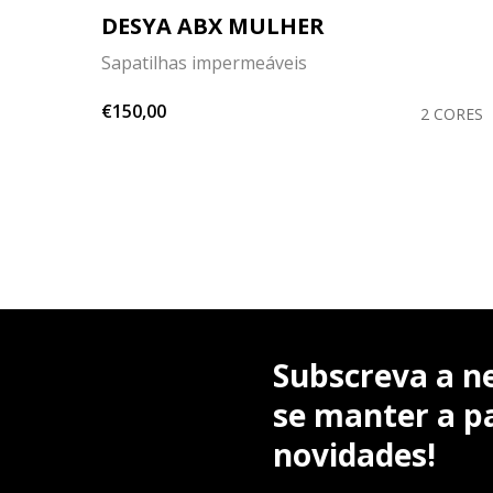
DESYA ABX MULHER
Sapatilhas impermeáveis
€150,00
CORES
2 CORES
Subscreva a n
se manter a pa
novidades!