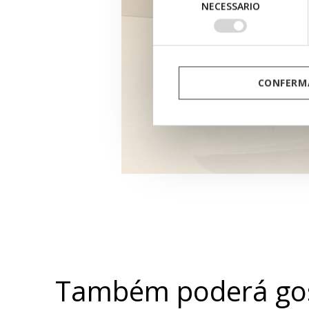
NECESSARIO
del
consenso
CONFERMA
Também poderá gos