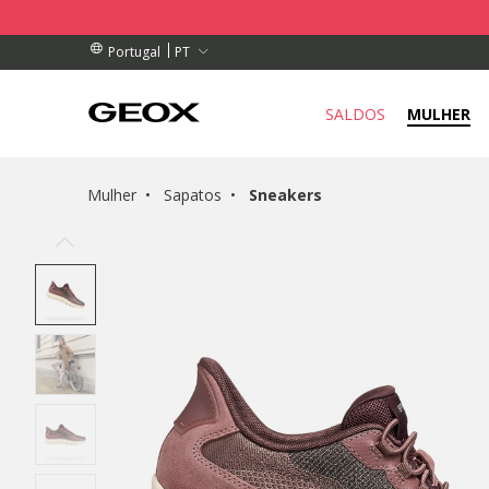
DE RECOLHA PERTO DE SI.
ENDAS ACIMA DE 89,00 €
ENDAS ACIMA DE 89,00 €
PT
Portugal
SALDOS
MULHER
Mulher
Sapatos
Sneakers