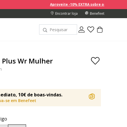
Aproveite -10% EXTRA sobre os preços com desconto na
Encontrar loja
Benefeet
 Plus Wr Mulher
in
ediato, 10€ de boas-vindas.
eva-se em Benefeet
tigo