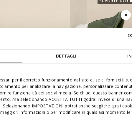
SUPORTE DO C
c
DETTAGLI
IN
ssari per il corretto funzionamento del sito e, se ci fornisci il t
acciamento per analizzare la navigazione, personalizzare contenuti
SOFT PAD
fornire funzionalità dei social media. Se chiudi questo banner co
LÍNGUA MOLDADA
mento, ma selezionando ACCETTA TUTTI godrai invece di una nav
si. Selezionando IMPOSTAZIONI potrai anche scegliere quali cooki
maggiori informazioni o per modificare in qualsiasi momento le t