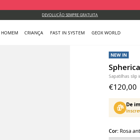
DEVOLUÇÃO SEMPRE GRATUITA
HOMEM
CRIANÇA
FAST IN SYSTEM
GEOX WORLD
NEW IN
Spherica
Sapatilhas slip 
€120,00
De im
Inscr
Cor:
Rosa an