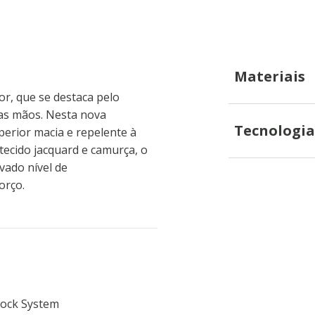
Materiais
r, que se destaca pelo
 as mãos. Nesta nova
Tecnologia
perior macia e repelente à
tecido jacquard e camurça, o
vado nível de
orço.
hock System