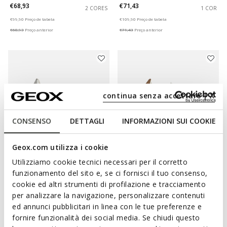
€68,93
€71,43
2 CORES
1 COR
Price reduced from
to
Price reduced from
to
€99,90
Preço de tabela
€109,90
Preço de tabela
€68,93
Preço anterior
€71,43
Preço anterior
continua senza accettare | X
CONSENSO
DETTAGLI
INFORMAZIONI SUI COOKIE
Geox.com utilizza i cookie
Utilizziamo cookie tecnici necessari per il corretto
EXCLUSIVO ONLINE
BLOMIEE MULHER
AERANTIS MULHER
funzionamento del sito e, se ci fornisci il tuo consenso,
Sapatilhas baixas
Sapatilhas de pele
cookie ed altri strumenti di profilazione e tracciamento
€64,93
€88,44
per analizzare la navigazione, personalizzare contenuti
1 COR
1 COR
Price reduced from
to
Price reduced from
to
ed annunci pubblicitari in linea con le tue preferenze e
€99,90
Preço de tabela
€149,90
Preço de tabela
fornire funzionalità dei social media. Se chiudi questo
€64,93
Preço anterior
€88,44
Preço anterior