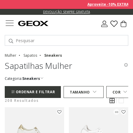
Aproveite -10% EXTRA sobre 
DEVOLUÇÃO SEMPRE GRATUITA
Mulher
Sapatos
Sneakers
Sapatilhas Mulher
Categoria:
Sneakers
ORDENAR E FILTRAR
TAMANHO
COR
208 Resultados
3D