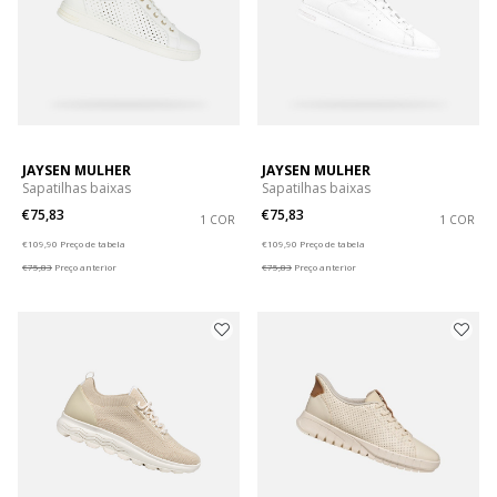
JAYSEN MULHER
JAYSEN MULHER
Sapatilhas baixas
Sapatilhas baixas
€75,83
€75,83
1 COR
1 COR
Price reduced from
to
Price reduced from
to
€109,90
Preço de tabela
€109,90
Preço de tabela
€75,83
Preço anterior
€75,83
Preço anterior