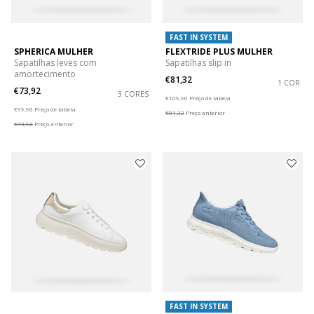
FAST IN SYSTEM
SPHERICA MULHER
FLEXTRIDE PLUS MULHER
Sapatilhas leves com
Sapatilhas slip in
amortecimento
€81,32
1 COR
€73,92
3 CORES
Price reduced from
to
€109,90
Preço de tabela
Price reduced from
to
€99,90
Preço de tabela
€81,32
Preço anterior
€73,92
Preço anterior
FAST IN SYSTEM