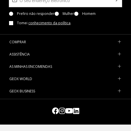
Para deslocar-se de um compromisso para o outro na cidade,
pode também contar com uma vasta gama de sapatos
Prefiro não responder
Mulher
Homem
confortáveis com uma atitude ativa ou em estilo urbano. A
Tomei
conhecimento da política
.
nossa paleta de cores é vasta e versátil. Descubra as nossas
elegantes sapatilhas bege senhora para um look neutro,
explore as sapatilhas verdes senhora para um toque de
COMPRAR
natureza ou opte pelas clássicas sapatilhas azuis senhora.
ASSISTÊNCIA
Quando as previsões do tempo não são as melhores, use as
sneakers tecnológicas à prova de água, para manter os pés
AS MINHAS ENCOMENDAS
secos em todas as condições meteorológicas.
GEOX WORLD
O melhor da inovação Geox concentra-se na nossa coleção de
sapatos de inspiração desportiva. Leves e flexíveis, as sneakers
GEOX BUSINESS
da linha
Spherica™
transformam a forma de andar, graças à
sola com tecnologia Zero Shock System. Transpiração superior
e leveza com
Aerantis™
, o sapato com um autêntico sistema
de circulação de ar, ativado pelo movimento e otimizado pelos
materiais. Sempre um passo à frente com
Nebula™
, o ícone
Geox que redefine o conceito tradicional de respirabilidade,