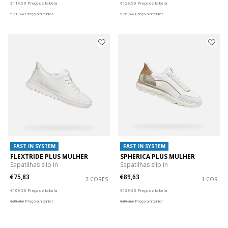
€119,90
Preço de tabela
€129,90
Preço de tabela
€71,94
Preço anterior
€76,64
Preço anterior
FAST IN SYSTEM
FAST IN SYSTEM
FLEXTRIDE PLUS MULHER
SPHERICA PLUS MULHER
Sapatilhas slip in
Sapatilhas slip in
€75,83
€89,63
2 CORES
1 COR
Price reduced from
to
Price reduced from
to
€109,90
Preço de tabela
€129,90
Preço de tabela
€75,83
Preço anterior
€89,63
Preço anterior