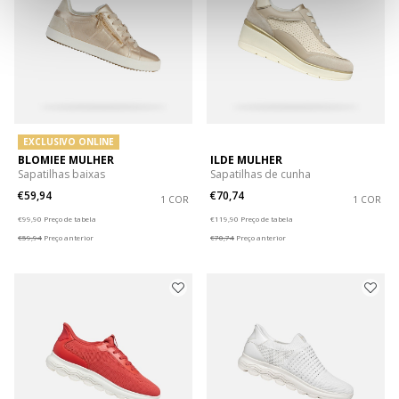
EXCLUSIVO ONLINE
BLOMIEE MULHER
ILDE MULHER
Sapatilhas baixas
Sapatilhas de cunha
€59,94
€70,74
1 COR
1 COR
Price reduced from
to
Price reduced from
to
€99,90
Preço de tabela
€119,90
Preço de tabela
€59,94
Preço anterior
€70,74
Preço anterior