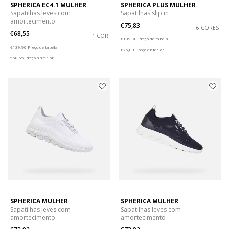
SPHERICA EC4.1 MULHER
SPHERICA PLUS MULHER
Sapatilhas leves com
Sapatilhas slip in
amortecimento
€75,83
6 CORES
€68,55
1 COR
Price reduced from
to
€109,90
Preço de tabela
Price reduced from
to
€139,90
Preço de tabela
€75,83
Preço anterior
€68,55
Preço anterior
SPHERICA MULHER
SPHERICA MULHER
Sapatilhas leves com
Sapatilhas leves com
amortecimento
amortecimento