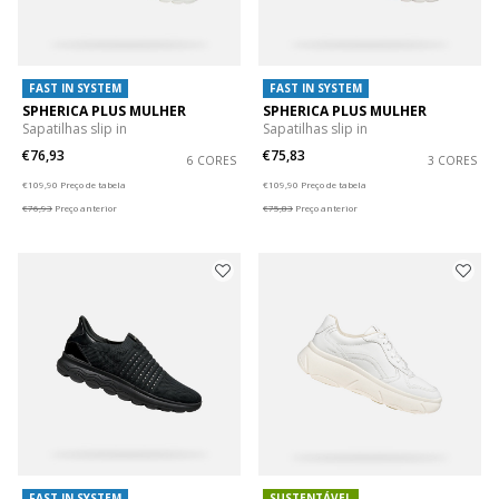
FAST IN SYSTEM
FAST IN SYSTEM
SPHERICA PLUS MULHER
SPHERICA PLUS MULHER
Sapatilhas slip in
Sapatilhas slip in
€76,93
€75,83
6 CORES
3 CORES
Price reduced from
to
Price reduced from
to
€109,90
Preço de tabela
€109,90
Preço de tabela
€76,93
Preço anterior
€75,83
Preço anterior
FAST IN SYSTEM
SUSTENTÁVEL