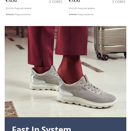
€73,92
€73,92
3 CORES
3 CORES
Price reduced from
to
Price reduced from
to
€99,90
Preço de tabela
€99,90
Preço de tabela
€73,92
Preço anterior
€73,92
Preço anterior
Fast In System