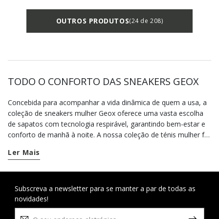
OUTROS PRODUTOS
(24 de 208)
TODO O CONFORTO DAS SNEAKERS GEOX
Concebida para acompanhar a vida dinâmica de quem a usa, a
coleção de sneakers mulher Geox oferece uma vasta escolha
de sapatos com tecnologia respirável, garantindo bem-estar e
conforto de manhã à noite. A nossa coleção de ténis mulher foi
concebida para todas as estações.
Ler Mais
As sneakers respiráveis Geox são ideais para completar os
seus looks casuais. Em cada estação, pode escolher entre
modelos com um estilo clássico ou design contemporâneo,
Subscreva a newsletter para se manter a par de todas as
novidades!
enquanto em caso de chuva pode confiar nos sapatos
impermeáveis, uma mistura única de proteção e estilo.