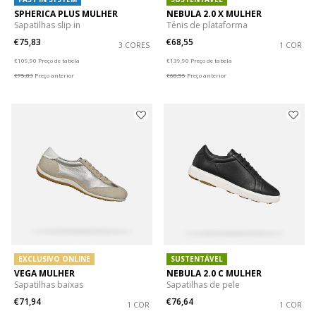
SPHERICA PLUS MULHER
NEBULA 2.0 X MULHER
Sapatilhas slip in
Ténis de plataforma
€75,83
€68,55
3 CORES
1 COR
Price reduced from
to
Price reduced from
to
€109,90
Preço de tabela
€139,90
Preço de tabela
€75,83
Preço anterior
€68,55
Preço anterior
EXCLUSIVO ONLINE
SUSTENTÁVEL
VEGA MULHER
NEBULA 2.0 C MULHER
Sapatilhas baixas
Sapatilhas de pele
€71,94
€76,64
1 COR
1 COR
Price reduced from
to
Price reduced from
to