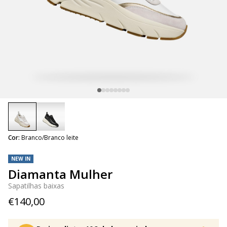
selected
Cor:
Branco/Branco leite
NEW IN
Diamanta Mulher
Sapatilhas baixas
€140,00