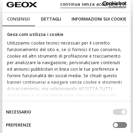
Sneaker de mulher de inspiração running, que oferece
continua senza accettare | X
conforto e respirabilidade. Fabricado em napa e camurça, é
aqui apresentado numa versão que combina branco e branco
CONSENSO
DETTAGLI
INFORMAZIONI SUI COOKIE
leite. Dotado de uma sola robusta, o Diamanta completa os
looks do dia-a-dia com um toque desportivo mas feminino.
Geox.com utilizza i cookie
CÓDIGO DO ARTIGO:
D66UFA08522C1352
Utilizziamo cookie tecnici necessari per il corretto
funzionamento del sito e, se ci fornisci il tuo consenso,
Características
cookie ed altri strumenti di profilazione e tracciamento
per analizzare la navigazione, personalizzare contenuti
ed annunci pubblicitari in linea con le tue preferenze e
Ao adquirir este produto, está a apoiar as
fornire funzionalità dei social media. Se chiudi questo
fábricas de curtumes certificadas pelo
Leather Working Group
banner continuerai a navigare senza cookie e strumenti
di tracciamento, ma selezionando ACCETTA TUTTI
godrai invece di una navigazione personalizzata sulla
Amortecimento ideal que oferece proteção e absorção
base dei tuoi gusti ed interessi. Selezionando
de impactos e solicitações
IMPOSTAZIONI potrai anche scegliere quali cookies ed
Selezione
NECESSARIO
Altura da sola: 5,5 cm / 2,2"
altri strumenti di tracciamento autorizzare. Per maggiori
del
informazioni o per modificare in qualsiasi momento le
consenso
PREFERENZE
Calçado leve
tue impostazioni, visita la nostra
cookie policy
.