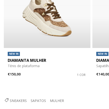
NEW IN
NEW IN
DIAMANTA MULHER
DIAMA
Ténis de plataforma
Sapatilh
€150,00
€140,0
1 COR
SNEAKERS
SAPATOS
MULHER