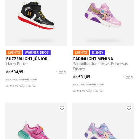
LIGHTS
WARNER BROS
LIGHTS
DISNEY
BUZZERLIGHT JÚNIOR
FADINLIGHT MENINA
Harry Potter
Sapatilhas luminosas Princesas
Disney
de
€34,95
1 COR
de
€31,85
Price reduced from
to
1 COR
de
€69,90
Preço de tabela
Price reduced from
to
de
€65,00
Preço de tabela
de
€34,95
Preço anterior
de
€31,85
Preço anterior