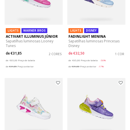
LIGHTS
WARNER BROS
LIGHTS
DISNEY
ACTIVART ILLUMINUS JÚNIOR
FADINLIGHT MENINA
Sapatilhas luminosas Looney
Sapatilhas luminosas Princesas
Tunes
Disney
de
€31,85
de
€32,50
2 CORES
1 COR
Price reduced from
to
Price reduced from
to
de
€65,00
Preço de tabela
de
€65,00
Preço de tabela
-50%
de
€31,85
Preço anterior
de
€39,00
Preço anterior
-17%