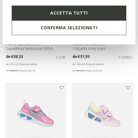
ACCETTA TUTTI
CONFERMA SELEZIONATI
EXCLUSIVO ONLINE
LIGHTS
LIGHTS
ASSISTER MENINA
ASSISTER MENINA
Sapatilhas luminosas Stitch
Calçado com luzes
de
€38,33
de
€31,93
1 COR
2 CORES
Price reduced from
to
Price reduced from
to
de
€59,90
Preço de tabela
de
€49,90
Preço de tabela
de
€38,33
Preço anterior
de
€31,93
Preço anterior