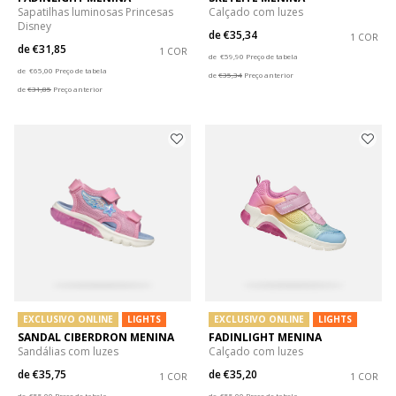
Sapatilhas luminosas Princesas
Calçado com luzes
Disney
de
€35,34
1 COR
de
€31,85
1 COR
Price reduced from
to
de
€59,90
Preço de tabela
Price reduced from
to
de
€65,00
Preço de tabela
de
€35,34
Preço anterior
de
€31,85
Preço anterior
EXCLUSIVO ONLINE
LIGHTS
EXCLUSIVO ONLINE
LIGHTS
SANDAL CIBERDRON MENINA
FADINLIGHT MENINA
Sandálias com luzes
Calçado com luzes
de
€35,75
de
€35,20
1 COR
1 COR
Price reduced from
to
Price reduced from
to
de
€55,00
Preço de tabela
de
€55,00
Preço de tabela