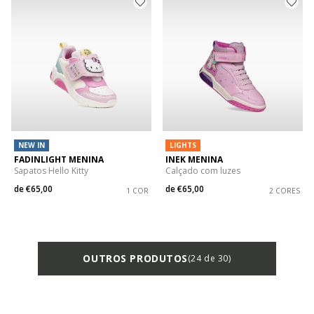
NEW IN
LIGHTS
FADINLIGHT MENINA
INEK MENINA
Sapatos Hello Kitty
Calçado com luzes
de
€65,00
de
€65,00
1 COR
2 CORES
OUTROS PRODUTOS
(24 de 30)