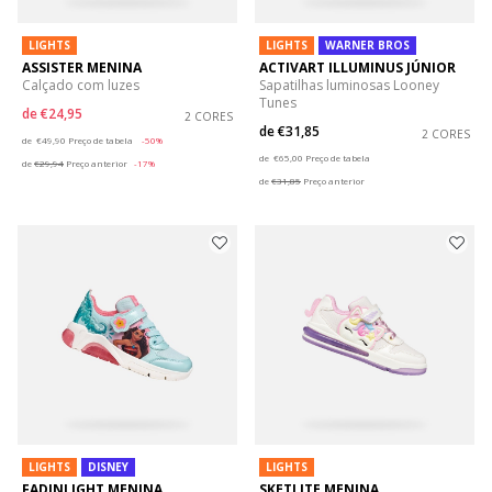
LIGHTS
LIGHTS
WARNER BROS
ASSISTER MENINA
ACTIVART ILLUMINUS JÚNIOR
Calçado com luzes
Sapatilhas luminosas Looney
Tunes
de
€24,95
2 CORES
de
€31,85
Price reduced from
to
2 CORES
de
€49,90
Preço de tabela
-50%
Price reduced from
to
de
€65,00
Preço de tabela
de
€29,94
Preço anterior
-17%
de
€31,85
Preço anterior
LIGHTS
DISNEY
LIGHTS
FADINLIGHT MENINA
SKETLITE MENINA