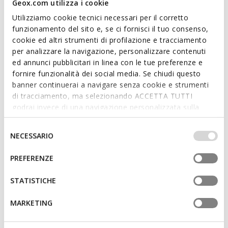
Geox.com utilizza i cookie
Utilizziamo cookie tecnici necessari per il corretto
funzionamento del sito e, se ci fornisci il tuo consenso,
cookie ed altri strumenti di profilazione e tracciamento
per analizzare la navigazione, personalizzare contenuti
ed annunci pubblicitari in linea con le tue preferenze e
fornire funzionalità dei social media. Se chiudi questo
banner continuerai a navigare senza cookie e strumenti
di tracciamento, ma selezionando ACCETTA TUTTI
EXCLUSIVO ONLINE
LIGHTS
EXCLUSIVO ONLINE
LIGHTS
godrai invece di una navigazione personalizzata sulla
FADINLIGHT MENINA
ASSISTER MENINA
base dei tuoi gusti ed interessi. Selezionando
Calçado com luzes
Calçado com luzes
IMPOSTAZIONI potrai anche scegliere quali cookies ed
Selezione
de
€35,94
de
€37,95
NECESSARIO
1 COR
1 COR
altri strumenti di tracciamento autorizzare. Per maggiori
del
Price reduced from
to
Price reduced from
to
de
€59,90
Preço de tabela
de
€55,00
Preço de tabela
informazioni o per modificare in qualsiasi momento le
consenso
PREFERENZE
de
€35,94
Preço anterior
de
€37,95
Preço anterior
tue impostazioni, visita la nostra
cookie policy
.
STATISTICHE
MARKETING