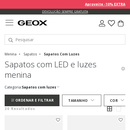
Aproveite -10% EXTRA sobre 
DEVOLUÇÃO SEMPRE GRATUITA
Menina
Sapatos
Sapatos Com Luzes
Sapatos com LED e luzes
menina
Categoria:
Sapatos com luzes
ORDENAR E FILTRAR
TAMANHO
COR
30 Resultados