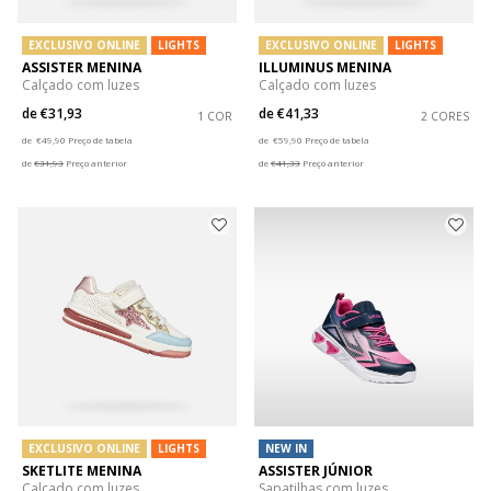
EXCLUSIVO ONLINE
LIGHTS
EXCLUSIVO ONLINE
LIGHTS
ASSISTER MENINA
ILLUMINUS MENINA
Calçado com luzes
Calçado com luzes
de
€31,93
de
€41,33
1 COR
2 CORES
Price reduced from
to
Price reduced from
to
de
€49,90
Preço de tabela
de
€59,90
Preço de tabela
de
€31,93
Preço anterior
de
€41,33
Preço anterior
EXCLUSIVO ONLINE
LIGHTS
NEW IN
SKETLITE MENINA
ASSISTER JÚNIOR
Calçado com luzes
Sapatilhas com luzes