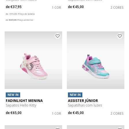
de
€37,95
de
€45,00
1 COR
2 CORES
Price reduced from
to
de
€55,00
Preço de tabela
de
€37,95
Preço anterior
NEW IN
NEW IN
FADINLIGHT MENINA
ASSISTER JÚNIOR
Sapatos Hello Kitty
Sapatilhas com luzes
de
€65,00
de
€45,00
1 COR
2 CORES