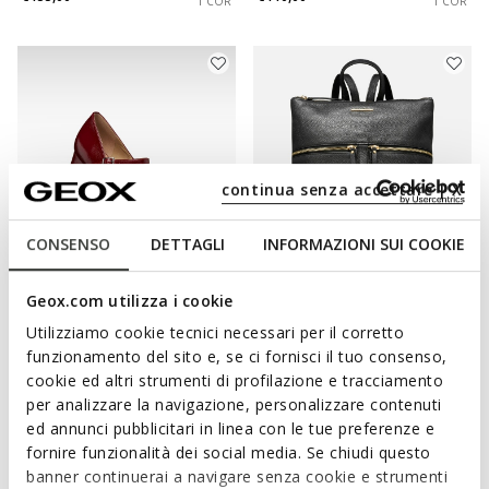
1 COR
1 COR
continua senza accettare | X
CONSENSO
DETTAGLI
INFORMAZIONI SUI COOKIE
NEW IN
Geox.com utilizza i cookie
KALIDINE MULHER
IRENIE MULHER
Sapatos mary jane de salto
Mochila de pele
Utilizziamo cookie tecnici necessari per il corretto
€130,00
€170,00
funzionamento del sito e, se ci fornisci il tuo consenso,
2 CORES
4 CORES
cookie ed altri strumenti di profilazione e tracciamento
per analizzare la navigazione, personalizzare contenuti
ed annunci pubblicitari in linea con le tue preferenze e
fornire funzionalità dei social media. Se chiudi questo
banner continuerai a navigare senza cookie e strumenti