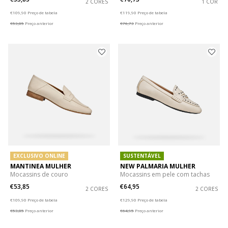
2 CORES
1 COR
Price reduced from
to
Price reduced from
to
€109,90
Preço de tabela
€119,90
Preço de tabela
€53,85
Preço anterior
€76,73
Preço anterior
EXCLUSIVO ONLINE
SUSTENTÁVEL
MANTINEA MULHER
NEW PALMARIA MULHER
Mocassins de couro
Mocassins em pele com tachas
€53,85
€64,95
2 CORES
2 CORES
Price reduced from
to
Price reduced from
to
€109,90
Preço de tabela
€129,90
Preço de tabela
€53,85
Preço anterior
€64,95
Preço anterior