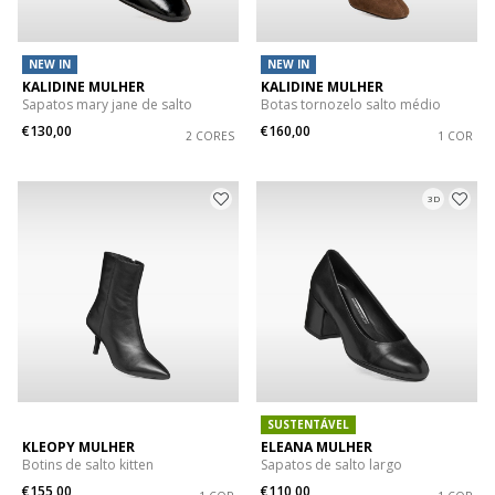
NEW IN
NEW IN
KALIDINE MULHER
KALIDINE MULHER
Sapatos mary jane de salto
Botas tornozelo salto médio
€130,00
€160,00
2 CORES
1 COR
3D
SUSTENTÁVEL
KLEOPY MULHER
ELEANA MULHER
Botins de salto kitten
Sapatos de salto largo
€155,00
€110,00