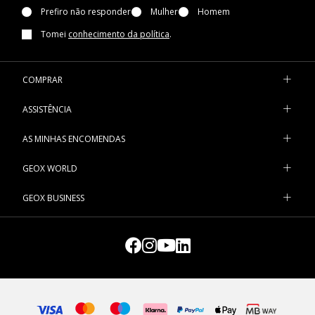
qualquer outra ocasião especial.
Prefiro não responder
Mulher
Homem
Tomei
conhecimento da política
.
Desde os modelos de salto alto com um estilo citadino aos
slingbacks de salto largo com um atrativo moderno e chique: os
modelos que encontra em geox.com são um concentrado de
COMPRAR
elegância e conforto.
ASSISTÊNCIA
Se preferir sapatos confortáveis de mulher para o escritório,
dispõe de muitas outras alternativas.
AS MINHAS ENCOMENDAS
Para dar um toque bon ton aos seus outfits de trabalho, pode
GEOX WORLD
optar por um par de
sabrinas
com um fascínio discreto.
GEOX BUSINESS
Mas também os grandes clássicos, como os
sapatos de
atacadores
com pormenores estilo brogue ou os mocassins
de pele ou camurça, são excelentes sapatos femininos para
trabalhar no escritório.
E para a Casual Friday ou para um dia de smart working,
descubra também a nossa seleção de sneakers confortáveis