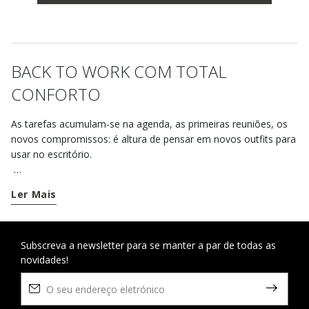
BACK TO WORK COM TOTAL
CONFORTO
As tarefas acumulam-se na agenda, as primeiras reuniões, os
novos compromissos: é altura de pensar em novos outfits para
usar no escritório.
O segredo para um regresso em grande estilo? Opte por um
Ler Mais
look de trabalho que transmita confiança e profissionalismo:
tudo o que precisa para o criar são sapatos, casacos e
acessórios da coleção Geox.
Subscreva a newsletter para se manter a par de todas as
novidades!
Perfeitos para os dias atrás da secretária, os
sapatos de
salto alto
para o escritório são o calçado ideal para realçar os
outfits mais formais. E graças à sua versatilidade, também
podem ser facilmente utilizados para passeios à noite e em