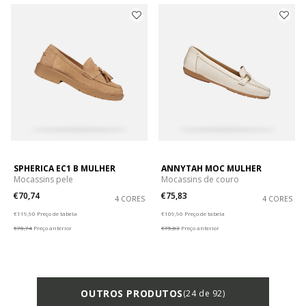
SPHERICA EC1 B MULHER
ANNYTAH MOC MULHER
Mocassins pele
Mocassins de couro
€70,74
€75,83
4 CORES
4 CORES
Price reduced from
to
Price reduced from
to
€119,90
Preço de tabela
€109,90
Preço de tabela
€70,74
Preço anterior
€75,83
Preço anterior
OUTROS PRODUTOS
(24 de 92)