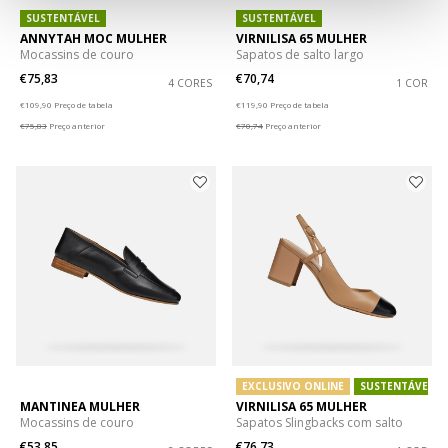
SUSTENTÁVEL
SUSTENTÁVEL
ANNYTAH MOC MULHER
VIRNILISA 65 MULHER
Mocassins de couro
Sapatos de salto largo
€75,83
€70,74
4 CORES
1 COR
Price reduced from
to
Price reduced from
to
€109,90
Preço de tabela
€119,90
Preço de tabela
€75,83
Preço anterior
€70,74
Preço anterior
EXCLUSIVO ONLINE
SUSTENTÁVEL
MANTINEA MULHER
VIRNILISA 65 MULHER
Mocassins de couro
Sapatos Slingbacks com salto
€53,85
€76,73