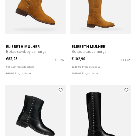
ELIEBETH MULHER
ELIEBETH MULHER
Botas cowboy camurça
Botas altas camurça
€83,25
€102,90
1 COR
1 COR
Price reduced from
to
Price reduced from
to
€169,90
Preço de tabela
€210,00
Preço de tabela
€83,25
Preço anterior
€102,90
Preço anterior