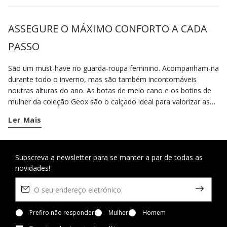
ASSEGURE O MÁXIMO CONFORTO A CADA
PASSO
São um must-have no guarda-roupa feminino. Acompanham-na
durante todo o inverno, mas são também incontornáveis
noutras alturas do ano. As botas de meio cano e os botins de
mulher da coleção Geox são o calçado ideal para valorizar as
roupas da cidade. A nossa coleção de botas baixas femininas é
Ler Mais
perfeita para um estilo de vida dinâmico. Para todos os dias,
pode escolher um par de botas de meio cano baixas com um
toque contemporâneo, adequadas para um estilo de vida
dinâmico e perfeitas para caminhar com conforto de manhã à
Subscreva a newsletter para se manter a par de todas as
novidades!
noite. Para completar o seu look profissional ou se tiver um
jantar mais elegante na agenda, pode optar pelas nossas botas
de meio cano com salto, que adelgaçam a silhueta,
combinando perfeitamente conforto e estilo. Durante a
estação quente, os botins de camurça, respiráveis e
Prefiro não responder
Mulher
Homem
amortecidos, merecem um lugar no topo da sua lista de