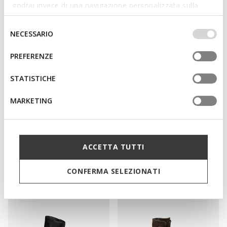
godrai invece di una navigazione personalizzata sulla
base dei tuoi gusti ed interessi. Selezionando
IMPOSTAZIONI potrai anche scegliere quali cookies ed
Selezione
NECESSARIO
altri strumenti di tracciamento autorizzare. Per maggiori
del
informazioni o per modificare in qualsiasi momento le
consenso
PREFERENZE
tue impostazioni, visita la nostra
cookie policy
.
STATISTICHE
MARKETING
NEW IN
SPHERICA EC1 B MULHER
NORIZE MULHER
ACCETTA TUTTI
Botas chelsea
Botas tornozelo com atacadores
€140,00
€165,00
2 CORES
2 CORES
CONFERMA SELEZIONATI