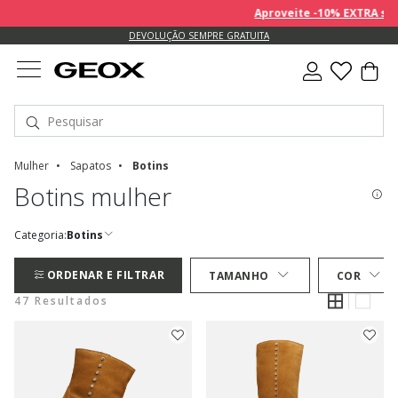
Aproveite -10% EXTRA sobre 
DEVOLUÇÃO SEMPRE GRATUITA
Mulher
Sapatos
Botins
Botins mulher
Categoria:
Botins
ORDENAR E FILTRAR
TAMANHO
COR
47 Resultados