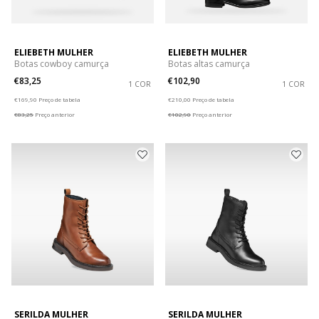
ELIEBETH MULHER
ELIEBETH MULHER
Botas cowboy camurça
Botas altas camurça
€83,25
€102,90
1 COR
1 COR
Price reduced from
to
Price reduced from
to
€169,90
Preço de tabela
€210,00
Preço de tabela
€83,25
Preço anterior
€102,90
Preço anterior
SERILDA MULHER
SERILDA MULHER