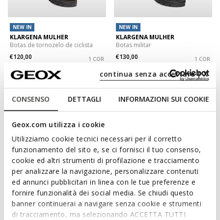
NEW IN
NEW IN
KLARGENA MULHER
KLARGENA MULHER
Botas de tornozelo de ciclista
Botas militar
€120,00
€130,00
1 COR
1 COR
continua senza accettare | X
3D
CONSENSO
DETTAGLI
INFORMAZIONI SUI COOKIE
Geox.com utilizza i cookie
Utilizziamo cookie tecnici necessari per il corretto
funzionamento del sito e, se ci fornisci il tuo consenso,
cookie ed altri strumenti di profilazione e tracciamento
per analizzare la navigazione, personalizzare contenuti
ed annunci pubblicitari in linea con le tue preferenze e
NEW IN
fornire funzionalità dei social media. Se chiudi questo
SERILDA MULHER
WALK PLEASURE 60 MULHER
banner continuerai a navigare senza cookie e strumenti
Botas tornozelo com atacadores
Botas de tornozelo salto alto
di tracciamento, ma selezionando ACCETTA TUTTI
€140,00
€180,00
1 COR
1 COR