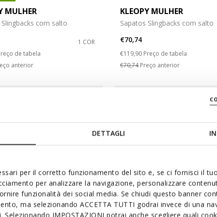
Y MULHER
KLEOPY MULHER
 Slingbacks com salto
Sapatos Slingbacks com salto
€70,74
1 COR
duced from
o
Price reduced from
to
reço de tabela
€119,90
Preço de tabela
eço anterior
€70,74
Preço anterior
c
DETTAGLI
IN
ssari per il corretto funzionamento del sito e, se ci fornisci il t
acciamento per analizzare la navigazione, personalizzare contenuti
fornire funzionalità dei social media. Se chiudi questo banner co
mento, ma selezionando ACCETTA TUTTI godrai invece di una nav
si. Selezionando IMPOSTAZIONI potrai anche scegliere quali cooki