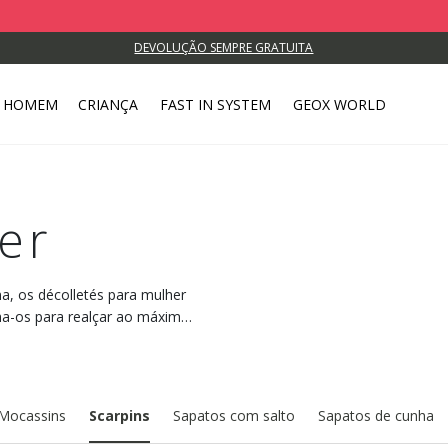
DEVOLUÇÃO SEMPRE GRATUITA
HOMEM
CRIANÇA
FAST IN SYSTEM
GEOX WORLD
er
na, os décolletés para mulher
lha-os para realçar ao máximo
Mocassins
Scarpins
Sapatos com salto
Sapatos de cunha