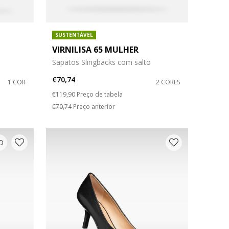
SUSTENTÁVEL
VIRNILISA 65 MULHER
Sapatos Slingbacks com salto
€70,74
1 COR
2 CORES
Price reduced from
to
€119,90
Preço de tabela
€70,74
Preço anterior
D