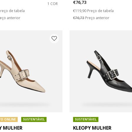
€76,73
1 COR
duced from
o
Price reduced from
to
reço de tabela
€119,90
Preço de tabela
o: 41
 do sapato: 42
eço anterior
€76,73
Preço anterior
VO ONLINE
SUSTENTÁVEL
SUSTENTÁVEL
Y MULHER
KLEOPY MULHER