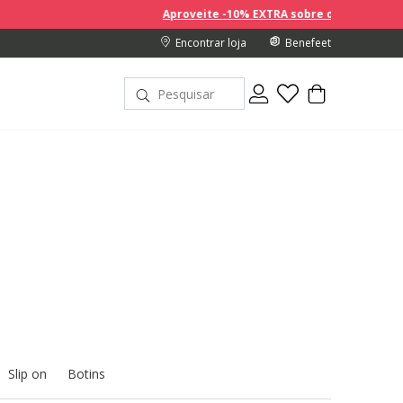
Aproveite -10% EXTRA sobre os preços com desconto na com
Encontrar loja
Benefeet
Slip on
Botins