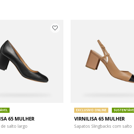
ÁVEL
EXCLUSIVO ONLINE
SUSTENTÁVE
ISA 65 MULHER
VIRNILISA 65 MULHER
o: 36,5
 do sapato: 37
de salto largo
Sapatos Slingbacks com salto
o: 38,5
 do sapato: 39