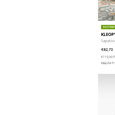
SUSTENT
KLEOP
Sapatos
€82,73
Price re
t
€119,90
P
€82,73
Pr