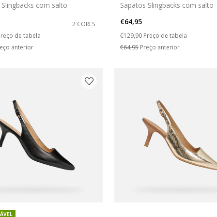
 Slingbacks com salto
Sapatos Slingbacks com salto
€64,95
2 CORES
duced from
o
Price reduced from
to
reço de tabela
€129,90
Preço de tabela
eço anterior
€64,95
Preço anterior
ÁVEL