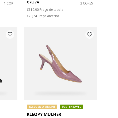
€70,74
1 COR
2 CORES
Price reduced from
to
€119,90
Preço de tabela
€70,74
Preço anterior
EXCLUSIVO ONLINE
SUSTENTÁVEL
KLEOPY MULHER