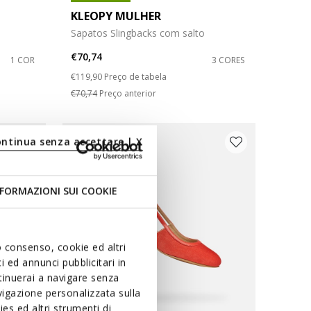
KLEOPY MULHER
Sapatos Slingbacks com salto
€70,74
1 COR
3 CORES
Price reduced from
to
€119,90
Preço de tabela
€70,74
Preço anterior
ontinua senza accettare | X
FORMAZIONI SUI COOKIE
uo consenso, cookie ed altri
 ed annunci pubblicitari in
ntinuerai a navigare senza
igazione personalizzata sulla
es ed altri strumenti di