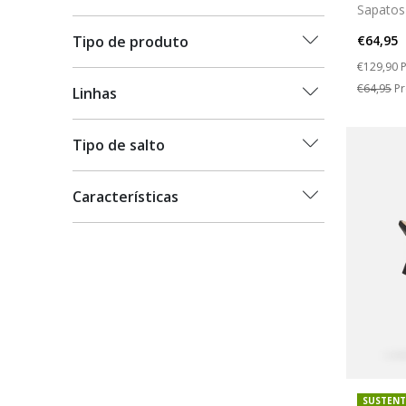
Sapatos
€64,95
Tipo de produto
Price re
t
€129,90
P
€64,95
Pr
Linhas
Tipo de salto
Características
SUSTENT