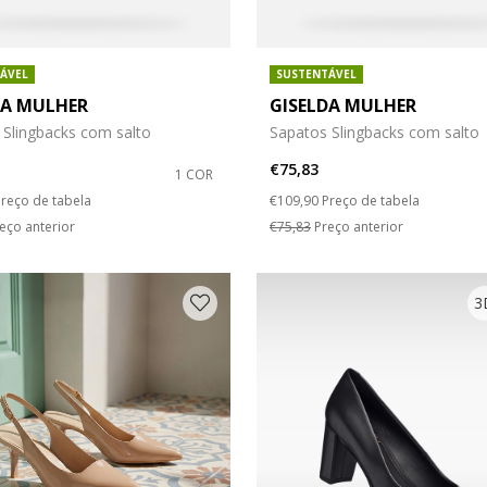
ÁVEL
SUSTENTÁVEL
DA MULHER
GISELDA MULHER
 Slingbacks com salto
Sapatos Slingbacks com salto
€75,83
1 COR
duced from
o
Price reduced from
to
reço de tabela
€109,90
Preço de tabela
eço anterior
€75,83
Preço anterior
3