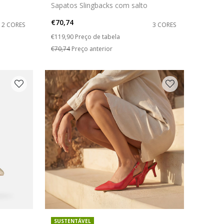
Sapatos Slingbacks com salto
€70,74
2 CORES
3 CORES
Price reduced from
to
€119,90
Preço de tabela
€70,74
Preço anterior
SUSTENTÁVEL