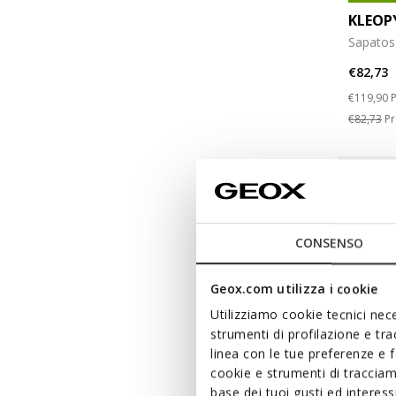
KLEOP
Sapatos
€82,73
Price re
t
€119,90
P
€82,73
Pr
CONSENSO
Geox.com utilizza i cookie
Utilizziamo cookie tecnici nece
strumenti di profilazione e tr
linea con le tue preferenze e 
cookie e strumenti di traccia
base dei tuoi gusti ed interes