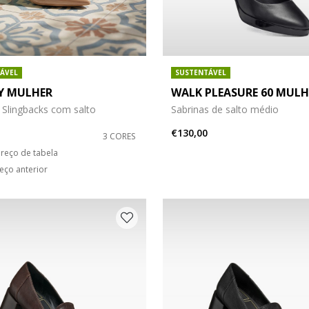
ÁVEL
SUSTENTÁVEL
Y MULHER
WALK PLEASURE 60 MULH
 Slingbacks com salto
Sabrinas de salto médio
€130,00
3 CORES
duced from
o
reço de tabela
eço anterior