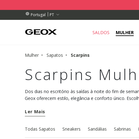
DE RECOLHA PERTO DE SI.
ENDAS ACIMA DE 89,00 €
ENDAS ACIMA DE 89,00 €
PT
Portugal
SALDOS
MULHER
Mulher
Sapatos
Scarpins
Scarpins Mulh
Dos dias no escritório às saídas à noite do fim de sema
Geox oferecem estilo, elegância e conforto único. Esco
cada um dos seus looks.
Ler Mais
Todas Sapatos
Sneakers
Sandálias
Sabrinas