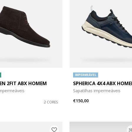
IMPERMEÁVEL
EN 2FIT ABX HOMEM
SPHERICA 4X4 ABX HOM
o: 41
 do sapato: 42
impermeáveis
Sapatilhas impermeáveis
o: 45
 do sapato: 46
€150,00
2 CORES
3