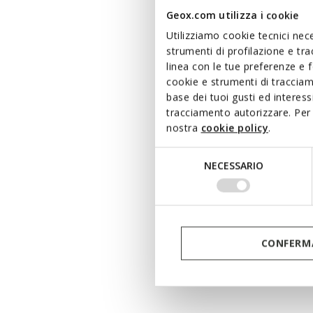
Geox.com utilizza i cookie
Utilizziamo cookie tecnici nece
strumenti di profilazione e tr
linea con le tue preferenze e 
cookie e strumenti di traccia
base dei tuoi gusti ed interes
tracciamento autorizzare. Per 
nostra
cookie policy
.
Selezione
NECESSARIO
del
consenso
IMPERME
SPHERI
HOME
CONFERMA
Botins 
€170,00