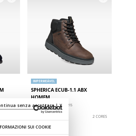
IMPERMEÁVEL
EM
SPHERICA ECUB-1.1 ABX
HOMEM
Botins impermeáveis
ontinua senza accettare | X
2 CORES
€170,00
2 CORES
FORMAZIONI SUI COOKIE