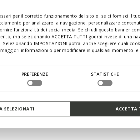
ssari per il corretto funzionamento del sito e, se ci fornisci il t
acciamento per analizzare la navigazione, personalizzare contenuti
fornire funzionalità dei social media. Se chiudi questo banner co
mento, ma selezionando ACCETTA TUTTI godrai invece di una nav
si. Selezionando IMPOSTAZIONI potrai anche scegliere quali cooki
maggiori informazioni o per modificare in qualsiasi momento le t
PREFERENZE
STATISTICHE
ÁVEL
IMPERMEÁVEL
CA ECUB-1.1 ABX
SPHERICA ACTIF X2 ABX
M
HOMEM
 SELEZIONATI
ACCETTA 
impermeáveis
Sapatilhas impermeáveis
€160,00
2 CORES