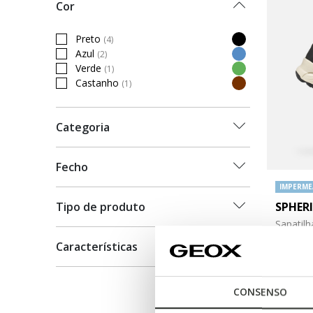
Cor
Preto
(4)
Refine by Cor: Preto
Azul
(2)
Refine by Cor: Azul
Verde
(1)
Refine by Cor: Verde
Castanho
(1)
Refine by Cor: Castanho
Categoria
Fecho
IMPERME
SPHER
Tipo de produto
Sapatil
Características
€150,00
CONSENSO