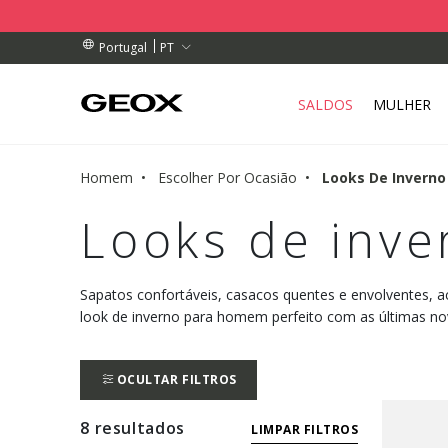
DE RECOLHA PERTO DE SI.
ENDAS ACIMA DE 89,00 €
ENDAS ACIMA DE 89,00 €
PT
Portugal
SALDOS
MULHER
Homem
Escolher Por Ocasião
Looks De Inverno
Looks de inv
Sapatos confortáveis, casacos quentes e envolventes, ac
look de inverno para homem perfeito com as últimas no
OCULTAR FILTROS
8 resultados
LIMPAR FILTROS