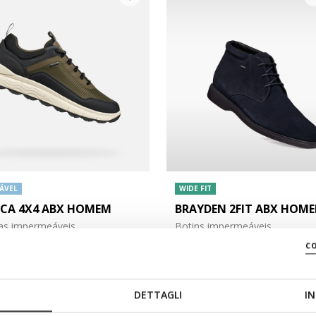
ÁVEL
WIDE FIT
ICA 4X4 ABX HOMEM
BRAYDEN 2FIT ABX HOM
has impermeáveis
Botins impermeáveis
c
€160,00
3 CORES
DETTAGLI
IN