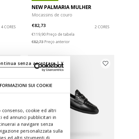
NEW PALMARIA MULHER
Mocassins de couro
€82,73
4 CORES
2 CORES
Price reduced from
to
€119,90
Preço de tabela
€82,73
Preço anterior
ontinua senza accettare | X
FORMAZIONI SUI COOKIE
uo consenso, cookie ed altri
 ed annunci pubblicitari in
ntinuerai a navigare senza
igazione personalizzata sulla
es ed altri strumenti di