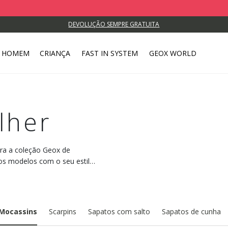
DEVOLUÇÃO SEMPRE GRATUITA
HOMEM
CRIANÇA
FAST IN SYSTEM
GEOX WORLD
lher
bra a coleção Geox de
os modelos com o seu estilo
Mocassins
Scarpins
Sapatos com salto
Sapatos de cunha