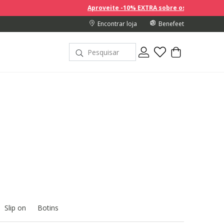
Aproveite -10% EXTRA sobre os preços com desconto na comp
Encontrar loja
Benefeet
Slip on
Botins