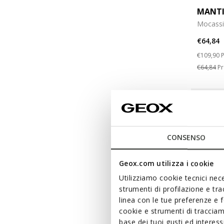
MANTI
Mocassi
€64,84
Price re
t
€109,90
P
€64,84
Pr
CONSENSO
Geox.com utilizza i cookie
Utilizziamo cookie tecnici nece
strumenti di profilazione e tr
linea con le tue preferenze e 
cookie e strumenti di traccia
base dei tuoi gusti ed interes