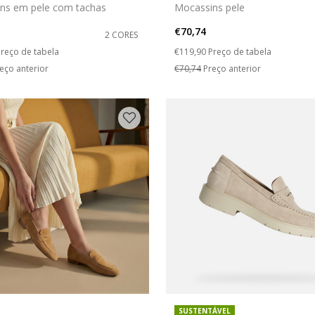
ns em pele com tachas
Mocassins pele
€70,74
2 CORES
duced from
o
Price reduced from
to
reço de tabela
€119,90
Preço de tabela
eço anterior
€70,74
Preço anterior
SUSTENTÁVEL