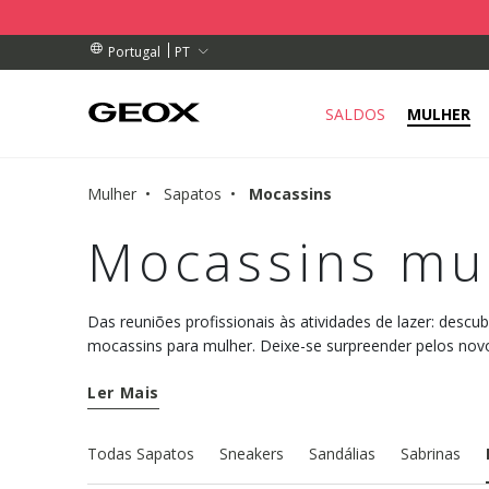
DE RECOLHA PERTO DE SI.
ENDAS ACIMA DE 89,00 €
ENDAS ACIMA DE 89,00 €
PT
Portugal
SALDOS
MULHER
Mulher
Sapatos
Mocassins
Mocassins mu
Das reuniões profissionais às atividades de lazer: descu
mocassins para mulher. Deixe-se surpreender pelos nov
requintado e conforto único.
Ler Mais
Todas Sapatos
Sneakers
Sandálias
Sabrinas