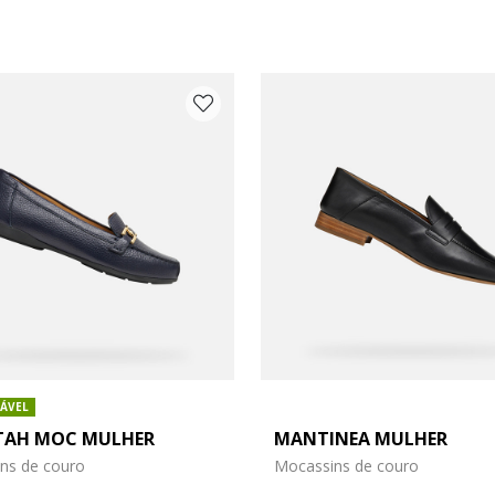
ÁVEL
AH MOC MULHER
MANTINEA MULHER
o: 36,5
 do sapato: 37
ns de couro
Mocassins de couro
o: 38,5
 do sapato: 39