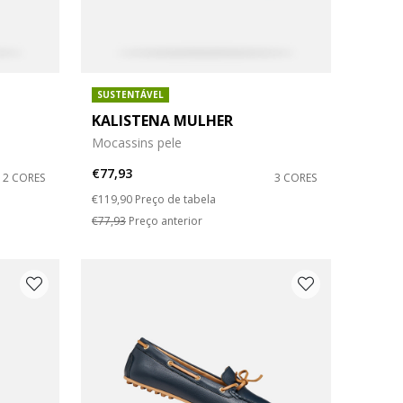
SUSTENTÁVEL
KALISTENA MULHER
Mocassins pele
€77,93
2 CORES
3 CORES
Price reduced from
to
€119,90
Preço de tabela
€77,93
Preço anterior