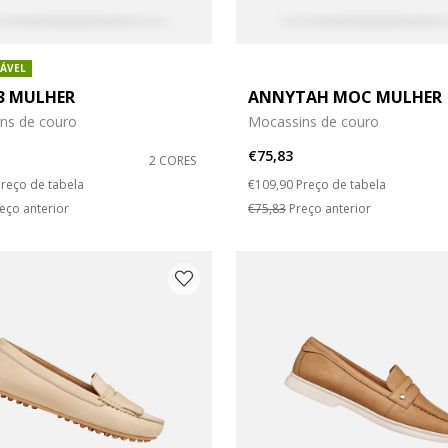
ÁVEL
3 MULHER
ANNYTAH MOC MULHER
ns de couro
Mocassins de couro
€75,83
2 CORES
duced from
o
Price reduced from
to
reço de tabela
€109,90
Preço de tabela
eço anterior
€75,83
Preço anterior