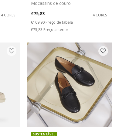
Mocassins de couro
€75,83
4 CORES
4 CORES
Price reduced from
to
€109,90
Preço de tabela
€75,83
Preço anterior
SUSTENTÁVEL