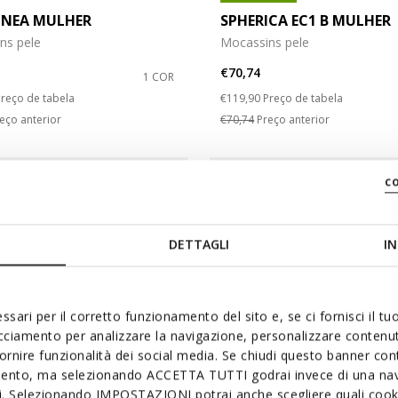
NEA MULHER
SPHERICA EC1 B MULHER
ns pele
Mocassins pele
€70,74
1 COR
duced from
o
Price reduced from
to
reço de tabela
€119,90
Preço de tabela
eço anterior
€70,74
Preço anterior
c
DETTAGLI
IN
ssari per il corretto funzionamento del sito e, se ci fornisci il t
acciamento per analizzare la navigazione, personalizzare contenuti
fornire funzionalità dei social media. Se chiudi questo banner co
mento, ma selezionando ACCETTA TUTTI godrai invece di una nav
si. Selezionando IMPOSTAZIONI potrai anche scegliere quali cooki