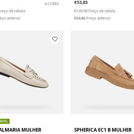
€53,85
4 CORES
duced from
o
Price reduced from
to
reço de tabela
€109,90
Preço de tabela
o: 41
 do sapato: 42
eço anterior
€53,85
Preço anterior
ÁVEL
ALMARIA MULHER
SPHERICA EC1 B MULHER