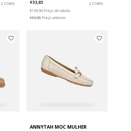
€53,85
2 CORES
2 CORES
Price reduced from
to
€109,90
Preço de tabela
€53,85
Preço anterior
ANNYTAH MOC MULHER