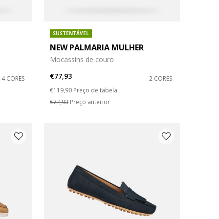
SUSTENTÁVEL
NEW PALMARIA MULHER
Mocassins de couro
€77,93
4 CORES
2 CORES
Price reduced from
to
€119,90
Preço de tabela
€77,93
Preço anterior