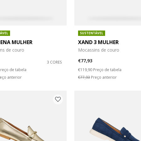
ÁVEL
SUSTENTÁVEL
TENA MULHER
XAND 3 MULHER
ns de couro
Mocassins de couro
€77,93
3 CORES
duced from
o
Price reduced from
to
reço de tabela
€119,90
Preço de tabela
eço anterior
€77,93
Preço anterior