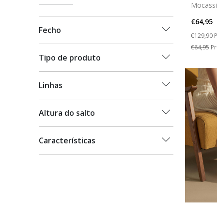
Mocassi
€64,95
Fecho
Price re
t
€129,90
P
€64,95
Pr
Tipo de produto
Linhas
Altura do salto
Características