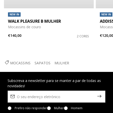
NEW IN
NEW IN
WALK PLEASURE B MULHER
ADDIS
Mocassins de couro
Mocassi
€140,00
€120,0
2 CORES
MOCASSINS
SAPATOS
MULHER
Subscreva a newsletter para se manter a par de todas as
novidades!
Prefiro não responder
Mulher
Homem