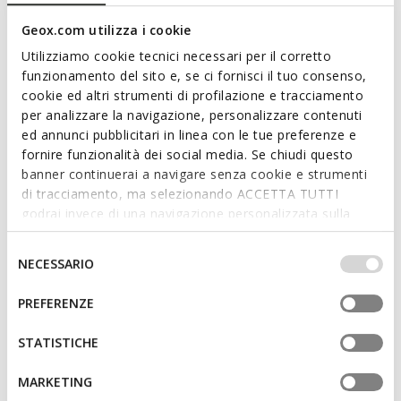
Mocassim feminino de inspiração universitária, para looks de
elegância sóbria mas marcante. Confecionado em pele
Geox.com utilizza i cookie
macia, está disponível numa variante azul-marinho escuro de
Utilizziamo cookie tecnici necessari per il corretto
charme intemporal. Confortável e respirável, o Noemen
funzionamento del sito e, se ci fornisci il tuo consenso,
combina linhas tradicionais com detalhes requintados.
cookie ed altri strumenti di profilazione e tracciamento
CÓDIGO DO ARTIGO:
D680XA00038C4021
per analizzare la navigazione, personalizzare contenuti
ed annunci pubblicitari in linea con le tue preferenze e
fornire funzionalità dei social media. Se chiudi questo
Características
banner continuerai a navigare senza cookie e strumenti
di tracciamento, ma selezionando ACCETTA TUTTI
Fácil e rápido de calçar
godrai invece di una navigazione personalizzata sulla
Altura salto: 2 cm / 0,8"
base dei tuoi gusti ed interessi. Selezionando
IMPOSTAZIONI potrai anche scegliere quali cookies ed
Selezione
Design sem fecho, para calçar mais rapidamente
NECESSARIO
altri strumenti di tracciamento autorizzare. Per maggiori
del
informazioni o per modificare in qualsiasi momento le
consenso
PREFERENZE
tue impostazioni, visita la nostra
cookie policy
.
Materiais
STATISTICHE
Tecnologias
MARKETING