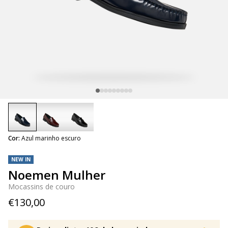
selected
Cor:
Azul marinho escuro
NEW IN
Noemen Mulher
Mocassins de couro
€130,00