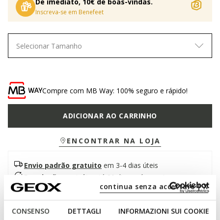
De imediato, 10€ de boas-vindas.
Inscreva-se em Benefeet
Selecionar Tamanho
Compre com MB Way: 100% seguro e rápido!
ADICIONAR AO CARRINHO
ENCONTRAR NA LOJA
Envio padrão gratuito
em 3-4 dias úteis
Devolução gratuita
até 30 dias após a entrega
continua senza accettare | X
Descrição
CONSENSO
DETTAGLI
INFORMAZIONI SUI COOKIE