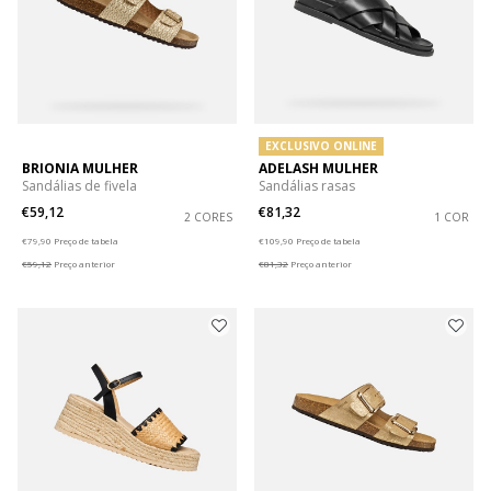
EXCLUSIVO ONLINE
BRIONIA MULHER
ADELASH MULHER
Sandálias de fivela
Sandálias rasas
€59,12
€81,32
2 CORES
1 COR
Price reduced from
to
Price reduced from
to
€79,90
Preço de tabela
€109,90
Preço de tabela
€59,12
Preço anterior
€81,32
Preço anterior