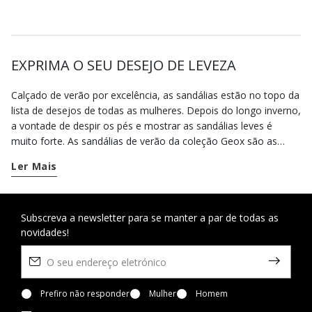
EXPRIMA O SEU DESEJO DE LEVEZA
Calçado de verão por excelência, as sandálias estão no topo da
lista de desejos de todas as mulheres. Depois do longo inverno,
a vontade de despir os pés e mostrar as sandálias leves é
muito forte. As sandálias de verão da coleção Geox são as
melhores aliadas para viver uma estação quente com total
Ler Mais
liberdade. Com o florescimento da primavera, chega o tempo
de sandálias abertas, com os nossos modelos criados para
envolver o pé sem o apertar em qualquer altura do dia. Durante
este período, a sua agenda enche-se de convites para festas e
Subscreva a newsletter para se manter a par de todas as
novidades!
cerimónias. A nossa coleção de sandálias elegantes é perfeita
para estas ocasiões. Confie na nossa seleção de sandálias
elegantes e sandálias de salto alto, para realçar os seus looks
mais requintados sem nunca comprometer o conforto. A nossa
seleção inclui não só saltos altos, mas também a versátil
Prefiro não responder
Mulher
Homem
sandália salto médio e as práticas sandálias salto baixo.