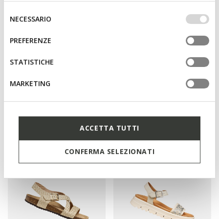
base dei tuoi gusti ed interessi. Selezionando
IMPOSTAZIONI potrai anche scegliere quali cookies ed
Selezione
NECESSARIO
altri strumenti di tracciamento autorizzare. Per maggiori
del
informazioni o per modificare in qualsiasi momento le
consenso
PREFERENZE
tue impostazioni, visita la nostra
cookie policy
.
STATISTICHE
MARKETING
ALEMERIA MULHER
BRIONIA MULHER
Sandálias de oncinha
Sandálias de fivela
€77,94
€59,12
1 COR
2 CORES
Price reduced from
to
Price reduced from
to
€129,90
Preço de tabela
€79,90
Preço de tabela
ACCETTA TUTTI
€77,94
Preço anterior
€59,12
Preço anterior
CONFERMA SELEZIONATI