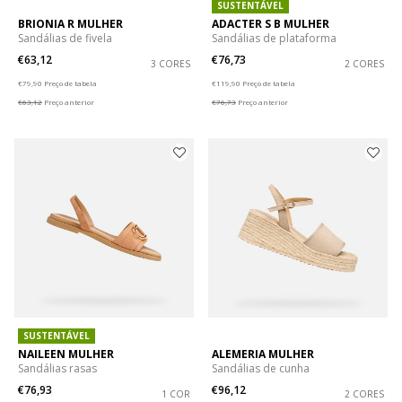
SUSTENTÁVEL
BRIONIA R MULHER
ADACTER S B MULHER
Sandálias de fivela
Sandálias de plataforma
€63,12
€76,73
3 CORES
2 CORES
Price reduced from
to
Price reduced from
to
€79,90
Preço de tabela
€119,90
Preço de tabela
€63,12
Preço anterior
€76,73
Preço anterior
SUSTENTÁVEL
NAILEEN MULHER
ALEMERIA MULHER
Sandálias rasas
Sandálias de cunha
€76,93
€96,12
1 COR
2 CORES