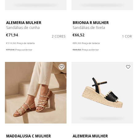
ALEMERIA MULHER
BRIONIA R MULHER
Sandálias de cunha
Sandálias de fivela
€71,94
€66,52
2 CORES
1 COR
Price reduced from
to
Price reduced from
to
€119,90
Preço de tabela
€89,90
Preço de tabela
€71,94
Preço anterior
€66,52
Preço anterior
MADDALUSIA C MULHER
ALEMERIA MULHER