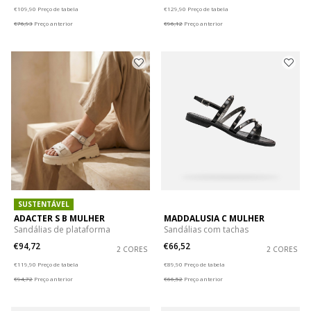
Price reduced from
to
Price reduced from
to
€109,90
Preço de tabela
€129,90
Preço de tabela
€76,93
Preço anterior
€96,12
Preço anterior
SUSTENTÁVEL
ADACTER S B MULHER
MADDALUSIA C MULHER
Sandálias de plataforma
Sandálias com tachas
€94,72
€66,52
2 CORES
2 CORES
Price reduced from
to
Price reduced from
to
€119,90
Preço de tabela
€89,90
Preço de tabela
€94,72
Preço anterior
€66,52
Preço anterior