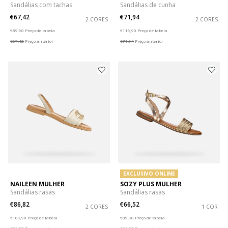
Sandálias com tachas
Sandálias de cunha
€67,42
€71,94
2 CORES
2 CORES
Price reduced from
to
Price reduced from
to
€89,90
Preço de tabela
€119,90
Preço de tabela
€67,42
Preço anterior
€71,94
Preço anterior
EXCLUSIVO ONLINE
NAILEEN MULHER
SOZY PLUS MULHER
Sandálias rasas
Sandálias rasas
€86,82
€66,52
2 CORES
1 COR
Price reduced from
to
Price reduced from
to
€109,90
Preço de tabela
€89,90
Preço de tabela