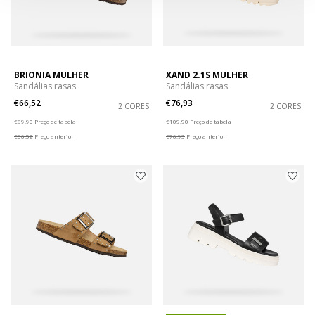
BRIONIA MULHER
XAND 2.1S MULHER
Sandálias rasas
Sandálias rasas
€66,52
€76,93
2 CORES
2 CORES
Price reduced from
to
Price reduced from
to
€89,90
Preço de tabela
€109,90
Preço de tabela
€66,52
Preço anterior
€76,93
Preço anterior