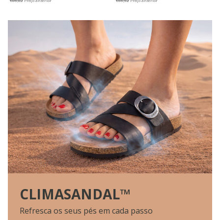
€86,82
Preço anterior
€66,52
Preço anterior
CLIMASANDAL™
Refresca os seus pés em cada passo