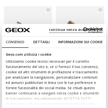
continua senza accettare | X
CONSENSO
DETTAGLI
INFORMAZIONI SUI COOKIE
Geox.com utilizza i cookie
EXCLUSIVO ONLINE
Utilizziamo cookie tecnici necessari per il corretto
SOZY PLUS MULHER
LAMPEDUSA MULHER
funzionamento del sito e, se ci fornisci il tuo consenso,
Sandálias rasas
Espadrilles
cookie ed altri strumenti di profilazione e tracciamento
€66,52
€75,83
1 COR
2 CORES
per analizzare la navigazione, personalizzare contenuti
Price reduced from
to
Price reduced from
to
€89,90
Preço de tabela
€109,90
Preço de tabela
ed annunci pubblicitari in linea con le tue preferenze e
€66,52
Preço anterior
€75,83
Preço anterior
fornire funzionalità dei social media. Se chiudi questo
banner continuerai a navigare senza cookie e strumenti
di tracciamento, ma selezionando ACCETTA TUTTI
godrai invece di una navigazione personalizzata sulla