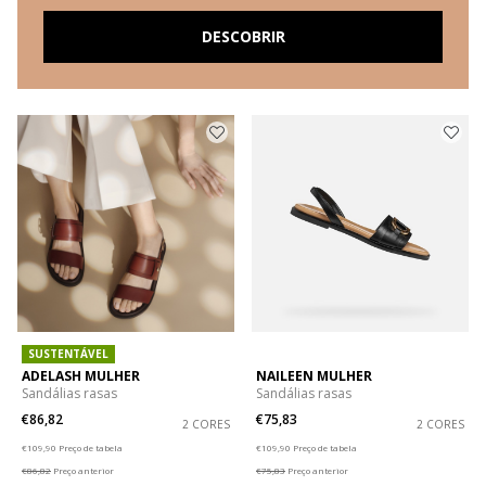
DESCOBRIR
SUSTENTÁVEL
ADELASH MULHER
NAILEEN MULHER
Sandálias rasas
Sandálias rasas
€86,82
€75,83
2 CORES
2 CORES
Price reduced from
to
Price reduced from
to
€109,90
Preço de tabela
€109,90
Preço de tabela
€86,82
Preço anterior
€75,83
Preço anterior