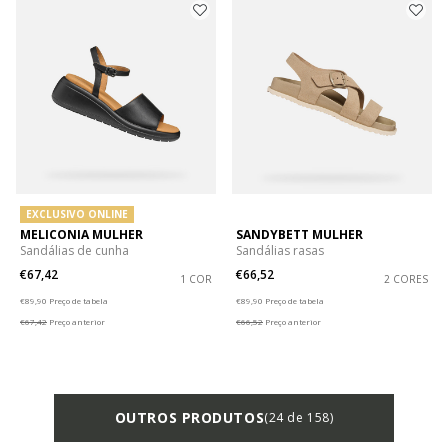
EXCLUSIVO ONLINE
MELICONIA MULHER
SANDYBETT MULHER
Sandálias de cunha
Sandálias rasas
€67,42
€66,52
1 COR
2 CORES
Price reduced from
to
Price reduced from
to
€89,90
Preço de tabela
€89,90
Preço de tabela
€67,42
Preço anterior
€66,52
Preço anterior
OUTROS PRODUTOS
(24 de 158)