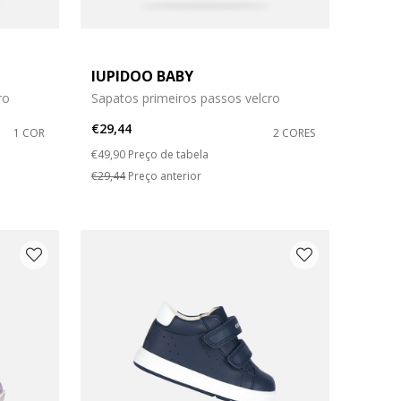
IUPIDOO BABY
ro
Sapatos primeiros passos velcro
€29,44
1 COR
2 CORES
Price reduced from
to
€49,90
Preço de tabela
€29,44
Preço anterior