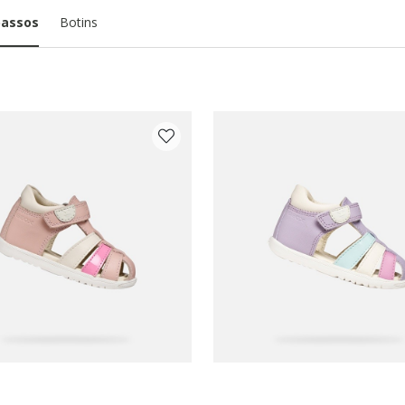
passos
Botins