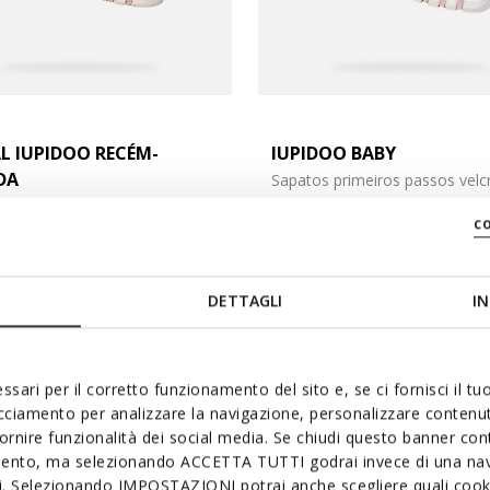
L IUPIDOO RECÉM-
IUPIDOO BABY
DA
Sapatos primeiros passos velc
s para os primeiros passos
€32,45
c
cho
Price reduced from
to
€55,00
Preço de tabela
2 CORES
€32,45
Preço anterior
duced from
eço de tabela
DETTAGLI
IN
eço anterior
ssari per il corretto funzionamento del sito e, se ci fornisci il t
acciamento per analizzare la navigazione, personalizzare contenuti
fornire funzionalità dei social media. Se chiudi questo banner co
mento, ma selezionando ACCETTA TUTTI godrai invece di una nav
si. Selezionando IMPOSTAZIONI potrai anche scegliere quali cooki