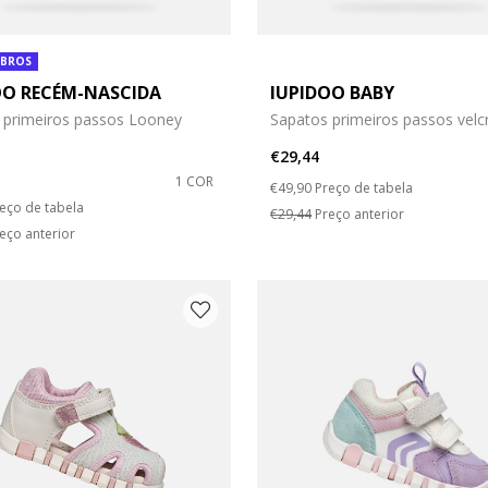
 BROS
OO RECÉM-NASCIDA
IUPIDOO BABY
 primeiros passos Looney
Sapatos primeiros passos velc
€29,44
1 COR
Price reduced from
to
€49,90
Preço de tabela
duced from
eço de tabela
€29,44
Preço anterior
eço anterior