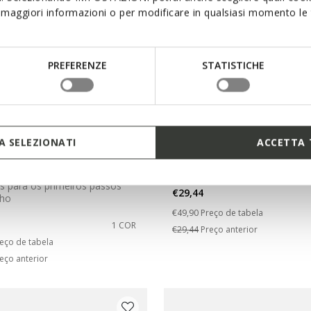
maggiori informazioni o per modificare in qualsiasi momento le t
PREFERENZE
STATISTICHE
EXCLUSIVO ONLINE
 SELEZIONATI
ACCETTA 
L MACCHIA RECÉM-
IUPIDOO BABY
DA
Sapatos primeiros passos velc
s para os primeiros passos
€29,44
cho
Price reduced from
to
€49,90
Preço de tabela
1 COR
€29,44
Preço anterior
duced from
eço de tabela
eço anterior