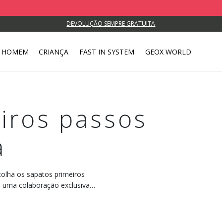
DEVOLUÇÃO SEMPRE GRATUITA
HOMEM
CRIANÇA
FAST IN SYSTEM
GEOX WORLD
iros passos
a
colha os sapatos primeiros
e uma colaboração exclusiva
squisas aprofundadas, esta
s em crescimento e adaptar-se