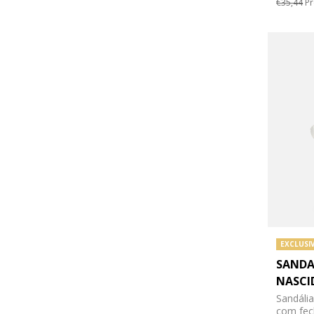
€35,44
Pr
EXCLUSI
SANDA
NASCI
Sandália
com fe