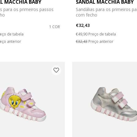
L MACCHIA BABY
SANDAL MACCHIA BABY
o: 20
 do sapato: 21
s para os primeiros passos
Sandálias para os primeiros p
cho
com fecho
o: 24
 do sapato: 25
€32,43
1 COR
duced from
Price reduced from
to
eço de tabela
€49,90
Preço de tabela
eço anterior
€32,43
Preço anterior