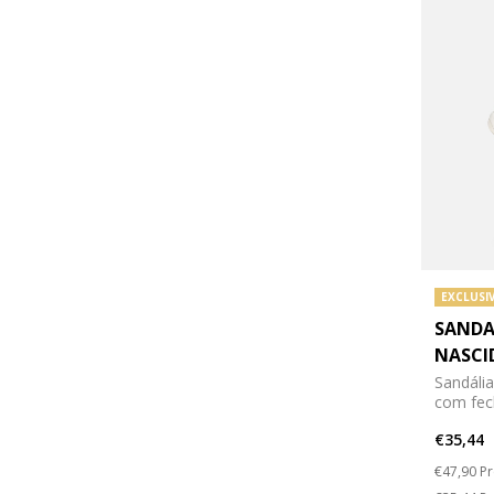
EXCLUSI
SANDA
NASCI
Sandália
com fe
€35,44
Price re
to
€47,90
Pr