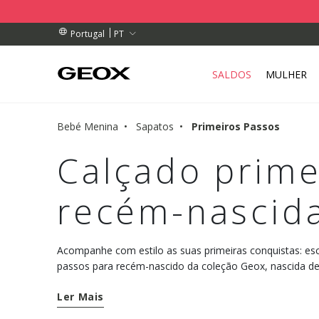
DE RECOLHA PERTO DE SI.
ENDAS ACIMA DE 89,00 €
ENDAS ACIMA DE 89,00 €
PT
Portugal
SALDOS
MULHER
Bebé Menina
Sapatos
Primeiros Passos
Calçado prime
recém-nascid
Acompanhe com estilo as suas primeiras conquistas: es
passos para recém-nascido da coleção Geox, nascida d
com a Associação Italiana de Podologistas. Fruto de pe
Ler Mais
linha foi projetada para satisfazer as exigências dos pé
às muitas mudanças dos primeiros anos de vida.