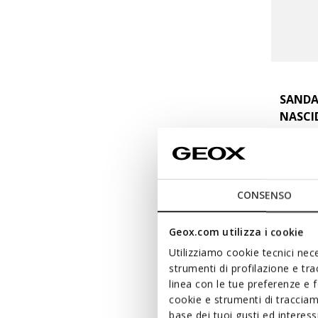
SANDA
NASCI
Sandália
com fe
€33,53
Price re
to
€47,90
Pr
CONSENSO
€33,53
Pr
Geox.com utilizza i cookie
Utilizziamo cookie tecnici nece
strumenti di profilazione e tr
linea con le tue preferenze e 
cookie e strumenti di traccia
base dei tuoi gusti ed interes