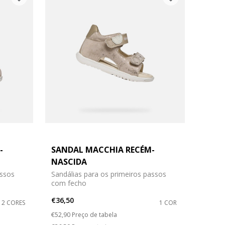
-
SANDAL MACCHIA RECÉM-
NASCIDA
assos
Sandálias para os primeiros passos
com fecho
€36,50
2 CORES
1 COR
Price reduced from
to
€52,90
Preço de tabela