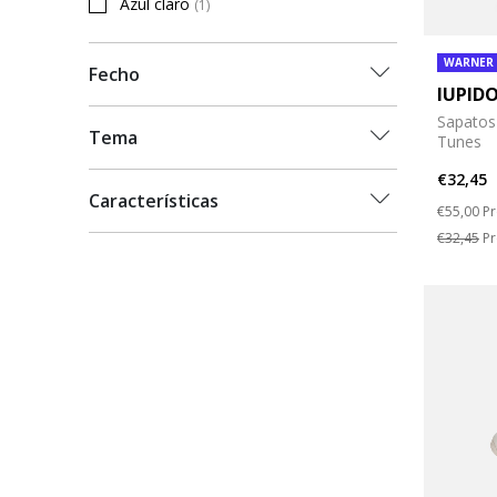
Azul claro
(1)
Refine by Cor: Azul claro
WARNER
Fecho
IUPID
Sapatos
Tema
Tunes
€32,45
Características
Price re
to
€55,00
Pr
€32,45
Pr