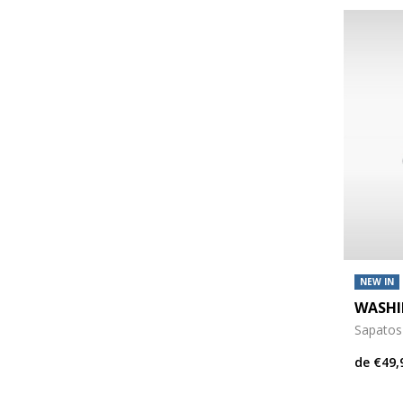
NEW IN
WASHI
Sapatos
de
€49,