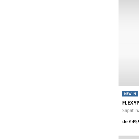
NEW IN
FLEXY
Sapatil
de
€49,