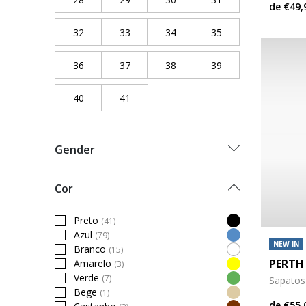
de
€49,
32
Refine by Tamanho do sapato: 32
33
Refine by Tamanho do sapato: 33
34
Refine by Tamanho do sapat
35
Refine by Tamanho
36
Refine by Tamanho do sapato: 36
37
Refine by Tamanho do sapato: 37
38
Refine by Tamanho do sapat
39
Refine by Tamanho
40
Refine by Tamanho do sapato: 40
41
Refine by Tamanho do sapato: 41
Gender
Cor
Preto
(41)
Refine by Cor: Preto
Azul
(79)
Refine by Cor: Azul
NEW IN
Branco
(15)
Refine by Cor: Branco
PERTH
Amarelo
(3)
Refine by Cor: Amarelo
Verde
(7)
Sapatos
Refine by Cor: Verde
Bege
(1)
Refine by Cor: Bege
de
€55,