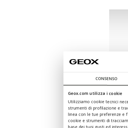
CONSENSO
Geox.com utilizza i cookie
NEW IN
Utilizziamo cookie tecnici nece
PERTH
strumenti di profilazione e tr
Sapatos
linea con le tue preferenze e 
cookie e strumenti di traccia
de
€59,
base dei tuoi gusti ed interes