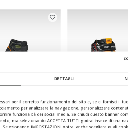
c
DETTAGLI
IN
NEW IN
ssari per il corretto funzionamento del sito e, se ci fornisci il t
 MENINO
CIBERDRON MENINO
acciamento per analizzare la navigazione, personalizzare contenuti
 com velcro
Sapatos Batman
fornire funzionalità dei social media. Se chiudi questo banner co
mento, ma selezionando ACCETTA TUTTI godrai invece di una nav
90
de
€69,90
1 COR
si. Selezionando IMPOSTAZIONI potrai anche scegliere quali cooki