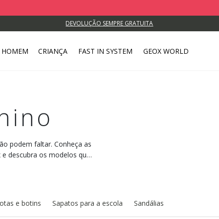
DEVOLUÇÃO SEMPRE GRATUITA
HOMEM
CRIANÇA
FAST IN SYSTEM
GEOX WORLD
nino
não podem faltar. Conheça as
x e descubra os modelos que
mentos.
otas e botins
Sapatos para a escola
Sandálias