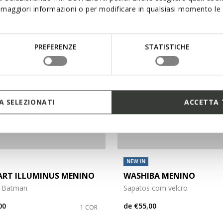
maggiori informazioni o per modificare in qualsiasi momento le t
PREFERENZE
STATISTICHE
 SELEZIONATI
ACCETTA 
NEW IN
ART ILLUMINUS MENINO
WASHIBA MENINO
s Batman
Sapatos com velcro
00
de
€55,00
1 COR