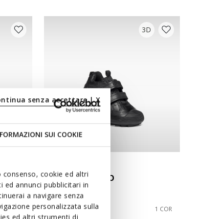
3D
ontinua senza accettare | X
FORMAZIONI SUI COOKIE
EXCLUSIVO ONLINE
uo consenso, cookie ed altri
SAVAGE MENINO
 ed annunci pubblicitari in
Sapatos escolares
ntinuerai a navigare senza
igazione personalizzata sulla
de
€59,90
1 COR
1 COR
es ed altri strumenti di