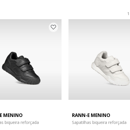
E MENINO
RANN-E MENINO
o: 26
 do sapato: 27
as biqueira reforçada
Sapatilhas biqueira reforçada
o: 30
 do sapato: 31