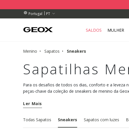
DE RECOLHA PERTO DE SI.
ENDAS ACIMA DE 89,00 €
ENDAS ACIMA DE 89,00 €
PT
Portugal
SALDOS
MULHER
Menino
Sapatos
Sneakers
Sapatilhas Me
Para os desafios de todos os dias, conforto e a leveza 
peças-chave da coleção de sneakers de menino da Geo
garantem respirabilidade, conforto e liberdade de movi
Ler Mais
Todas Sapatos
Sneakers
Sapatos com luzes
B