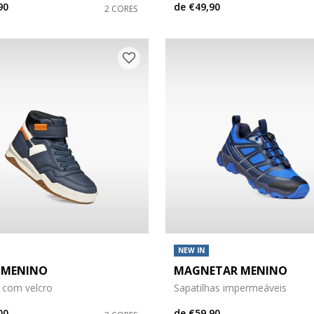
90
de
€49,90
2 CORES
o: 34
 do sapato: 35
o: 38
 do sapato: 39
NEW IN
 MENINO
MAGNETAR MENINO
 com velcro
Sapatilhas impermeáveis
00
de
€59,90