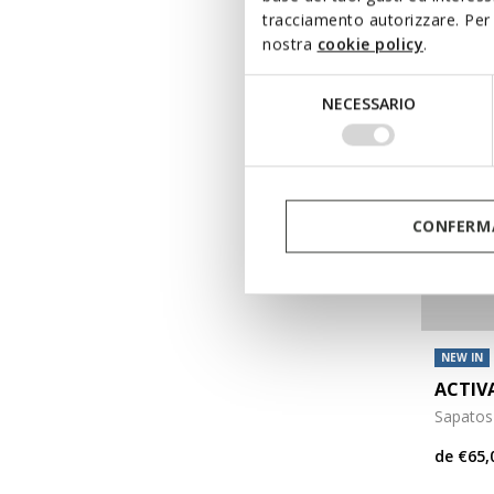
tracciamento autorizzare. Per 
nostra
cookie policy
.
Selezione
NECESSARIO
del
consenso
CONFERMA
NEW IN
ACTIV
Sapato
de
€65,