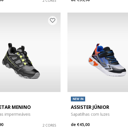
2 CORES
NEW IN
TAR MENINO
ASSISTER JÚNIOR
has impermeáveis
Sapatilhas com luzes
90
de
€45,00
2 CORES