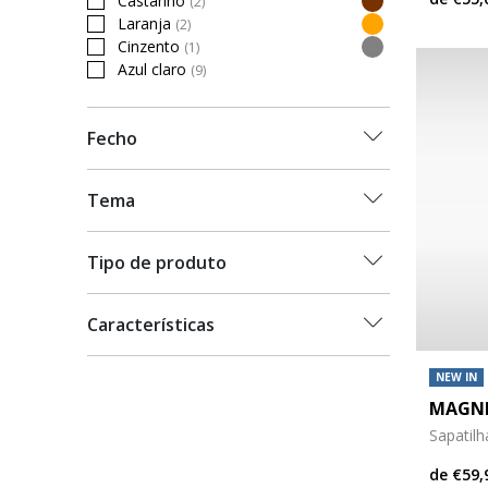
Castanho
(2)
Refine by Cor: Castanho
Laranja
(2)
Refine by Cor: Laranja
Cinzento
(1)
Refine by Cor: Cinzento
Azul claro
(9)
Refine by Cor: Azul claro
Fecho
Tema
Tipo de produto
Características
NEW IN
MAGNE
Sapatil
de
€59,