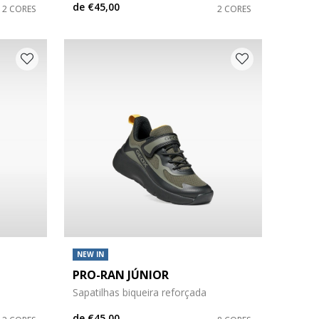
de
€45,00
2 CORES
2 CORES
NEW IN
PRO-RAN JÚNIOR
Sapatilhas biqueira reforçada
de
€45,00