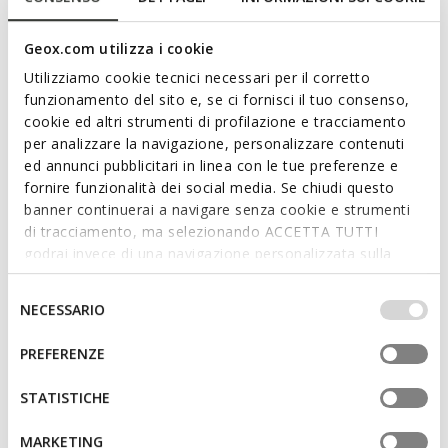
Mocassim feminino de inspiração universitária, ideal para
looks modernos e na moda. Confecionado em pele macia
Geox.com utilizza i cookie
com inserções em pele de potro, está disponível numa
Utilizziamo cookie tecnici necessari per il corretto
versão que combina preto e cor de conhaque. Confortável e
funzionamento del sito e, se ci fornisci il tuo consenso,
respirável, a Noemen combina linhas tradicionais com
cookie ed altri strumenti di profilazione e tracciamento
detalhes requintados.
per analizzare la navigazione, personalizzare contenuti
CÓDIGO DO ARTIGO:
D680XA038QSC9209
Ler mais
ed annunci pubblicitari in linea con le tue preferenze e
fornire funzionalità dei social media. Se chiudi questo
banner continuerai a navigare senza cookie e strumenti
Características
di tracciamento, ma selezionando ACCETTA TUTTI
Fácil e rápido de calçar
godrai invece di una navigazione personalizzata sulla
base dei tuoi gusti ed interessi. Selezionando
Altura salto: 2 cm / 0,8"
IMPOSTAZIONI potrai anche scegliere quali cookies ed
Selezione
NECESSARIO
altri strumenti di tracciamento autorizzare. Per maggiori
del
Design sem fecho, para calçar mais rapidamente
informazioni o per modificare in qualsiasi momento le
consenso
PREFERENZE
tue impostazioni, visita la nostra
cookie policy
.
STATISTICHE
Materiais
MARKETING