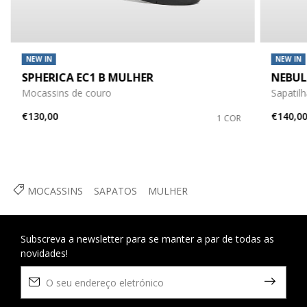
NEW IN
NEW IN
SPHERICA EC1 B MULHER
NEBUL
Mocassins de couro
Sapatilh
€130,00
€140,0
1 COR
MOCASSINS
SAPATOS
MULHER
Subscreva a newsletter para se manter a par de todas as
novidades!