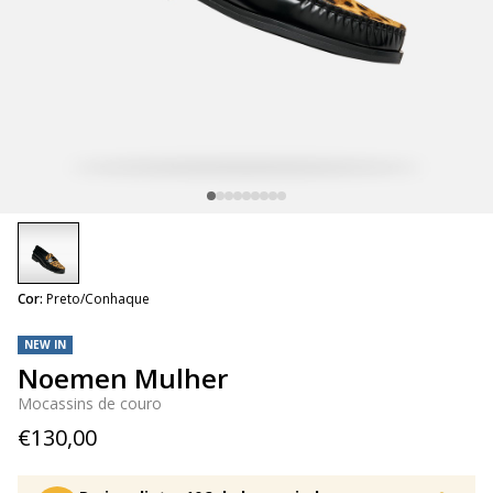
selected
Cor:
Preto/Conhaque
NEW IN
Noemen Mulher
Mocassins de couro
€130,00