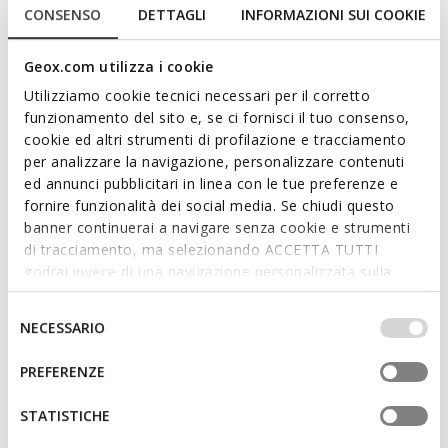
para a vida na cidade. Irenie é uma mochila funcional,
CONSENSO
DETTAGLI
INFORMAZIONI SUI COOKIE
descontraída e espaçosa que conquista pelo seu estilo
dinâmico, casual e contemporâneo. Declinada num tom
Geox.com utilizza i cookie
preto versátil, é feita de pele macia.
CÓDIGO DO ARTIGO:
D25JVA00046C9999
Utilizziamo cookie tecnici necessari per il corretto
funzionamento del sito e, se ci fornisci il tuo consenso,
cookie ed altri strumenti di profilazione e tracciamento
Características
per analizzare la navigazione, personalizzare contenuti
ed annunci pubblicitari in linea con le tue preferenze e
Dimensões: H: 32 cm, L: 40 cm, W: 15 cm
fornire funzionalità dei social media. Se chiudi questo
banner continuerai a navigare senza cookie e strumenti
Detalhes externos: 3 bolso externo
di tracciamento, ma selezionando ACCETTA TUTTI
Detalhes internos: 2 bolso interno
godrai invece di una navigazione personalizzata sulla
base dei tuoi gusti ed interessi. Selezionando
Alças reguláveis
IMPOSTAZIONI potrai anche scegliere quali cookies ed
Selezione
NECESSARIO
altri strumenti di tracciamento autorizzare. Per maggiori
del
Com pega
informazioni o per modificare in qualsiasi momento le
consenso
PREFERENZE
Fecho com fecho de correr
tue impostazioni, visita la nostra
cookie policy
.
Acessórios metálicos cor dourado claro
STATISTICHE