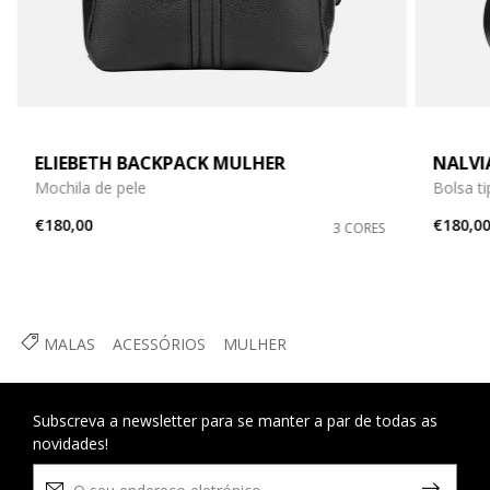
ELIEBETH BACKPACK MULHER
NALVI
Mochila de pele
Bolsa ti
€180,00
€180,0
3 CORES
MALAS
ACESSÓRIOS
MULHER
Subscreva a newsletter para se manter a par de todas as
novidades!