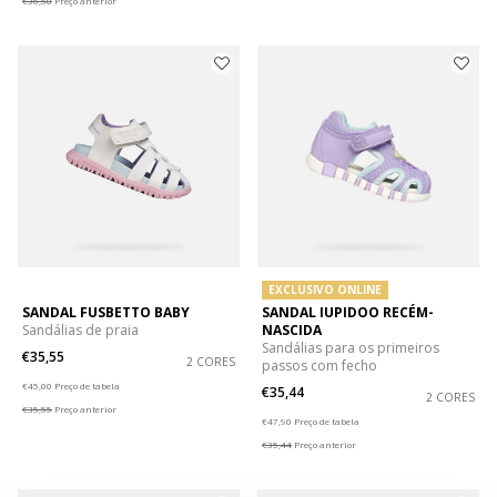
€36,50
Preço anterior
EXCLUSIVO ONLINE
SANDAL FUSBETTO BABY
SANDAL IUPIDOO RECÉM-
Sandálias de praia
NASCIDA
Sandálias para os primeiros
€35,55
2 CORES
passos com fecho
Price reduced from
to
€45,00
Preço de tabela
€35,44
2 CORES
€35,55
Preço anterior
Price reduced from
to
€47,90
Preço de tabela
€35,44
Preço anterior