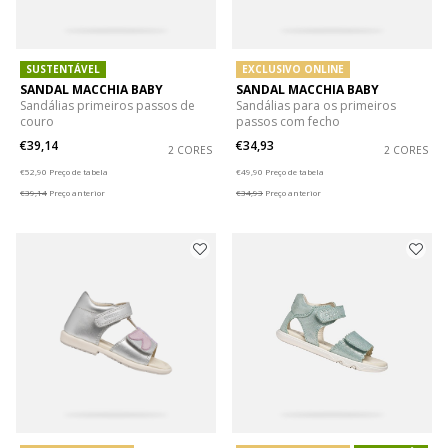
SUSTENTÁVEL
EXCLUSIVO ONLINE
SANDAL MACCHIA BABY
SANDAL MACCHIA BABY
Sandálias primeiros passos de
Sandálias para os primeiros
couro
passos com fecho
€39,14
€34,93
2 CORES
2 CORES
Price reduced from
to
Price reduced from
to
€52,90
Preço de tabela
€49,90
Preço de tabela
€39,14
Preço anterior
€34,93
Preço anterior