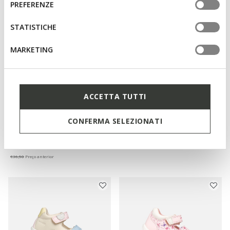
consenso
PREFERENZE
tue impostazioni, visita la nostra
cookie policy
.
STATISTICHE
MARKETING
SANDAL MACCHIA RECÉM-
SANDAL LIGHTFLOPPY MENINA
ACCETTA TUTTI
NASCIDA
Sandálias com tiras
Sandálias para os primeiros
€22,70
1 COR
passos com fecho
CONFERMA SELEZIONATI
Price reduced from
to
€32,90
Preço de tabela
€36,50
1 COR
€22,70
Preço anterior
Price reduced from
to
€52,90
Preço de tabela
€36,50
Preço anterior