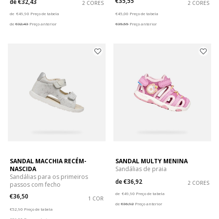
€35,55
de
€32,43
2 CORES
2 CORES
Price reduced from
to
Price reduced from
to
de
€49,90
Preço de tabela
€45,00
Preço de tabela
de
€32,43
Preço anterior
€35,55
Preço anterior
SANDAL MACCHIA RECÉM-
SANDAL MULTY MENINA
NASCIDA
Sandálias de praia
Sandálias para os primeiros
de
€36,92
2 CORES
passos com fecho
Price reduced from
to
de
€49,90
Preço de tabela
€36,50
1 COR
de
€36,92
Preço anterior
Price reduced from
to
€52,90
Preço de tabela