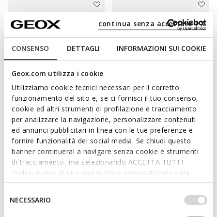
continua senza accettare | X
CONSENSO
DETTAGLI
INFORMAZIONI SUI COOKIE
Geox.com utilizza i cookie
Utilizziamo cookie tecnici necessari per il corretto
funzionamento del sito e, se ci fornisci il tuo consenso,
SUSTENTÁVEL
cookie ed altri strumenti di profilazione e tracciamento
SANDAL STEPPIEUP MENINA
SANDAL MACCHIA RECÉM-
per analizzare la navigazione, personalizzare contenuti
Sandálias barefoot leves e
NASCIDA
flexíveis
Sandálias para os primeiros
ed annunci pubblicitari in linea con le tue preferenze e
passos com fecho
fornire funzionalità dei social media. Se chiudi questo
€39,42
3 CORES
€39,14
banner continuerai a navigare senza cookie e strumenti
Price reduced from
to
2 CORES
€49,90
Preço de tabela
Price reduced from
to
di tracciamento, ma selezionando ACCETTA TUTTI
€52,90
Preço de tabela
€39,42
Preço anterior
godrai invece di una navigazione personalizzata sulla
€39,14
Preço anterior
base dei tuoi gusti ed interessi. Selezionando
IMPOSTAZIONI potrai anche scegliere quali cookies ed
Selezione
NECESSARIO
altri strumenti di tracciamento autorizzare. Per maggiori
del
informazioni o per modificare in qualsiasi momento le