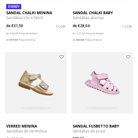
DISNEY
SANDAL CHALKI MENINA
SANDAL CHALKI BABY
Sandálias Lilo e Stitch
Sandálias abertas
de
€31,50
de
€28,04
1 COR
1 COR
Price reduced from
to
Price reduced from
to
de
€45,00
Preço de tabela
de
€37,90
Preço de tabela
de
€31,50
Preço anterior
de
€28,04
Preço anterior
VERRED MENINA
SANDAL FUSBETTO BABY
Sandálias de cerimónia
Sandálias de praia