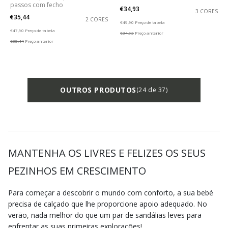
passos com fecho
€34,93
3 CORES
€35,44
2 CORES
Price reduced from
to
€49,90
Preço de tabela
Price reduced from
to
€47,90
Preço de tabela
€34,93
Preço anterior
€35,44
Preço anterior
OUTROS PRODUTOS
(24 de 37)
MANTENHA OS LIVRES E FELIZES OS SEUS
PEZINHOS EM CRESCIMENTO
Para começar a descobrir o mundo com conforto, a sua bebé
precisa de calçado que lhe proporcione apoio adequado. No
verão, nada melhor do que um par de sandálias leves para
enfrentar as suas primeiras explorações!