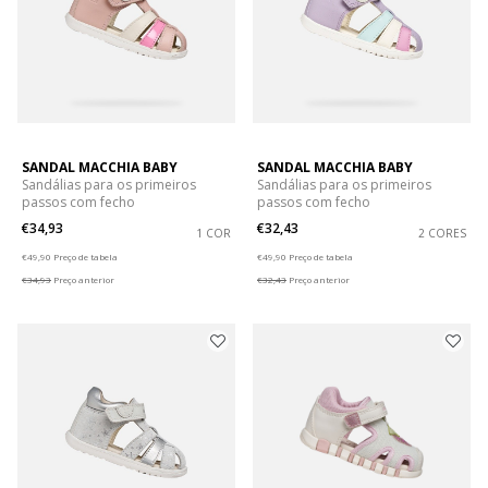
SANDAL MACCHIA BABY
SANDAL MACCHIA BABY
Sandálias para os primeiros
Sandálias para os primeiros
passos com fecho
passos com fecho
€34,93
€32,43
1 COR
2 CORES
Price reduced from
to
Price reduced from
to
€49,90
Preço de tabela
€49,90
Preço de tabela
€34,93
Preço anterior
€32,43
Preço anterior