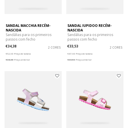
SANDAL MACCHIA RECÉM-
SANDAL IUPIDOO RECÉM-
NASCIDA
NASCIDA
Sandálias para os primeiros
Sandálias para os primeiros
passos com fecho
passos com fecho
€34,38
€33,53
2 CORES
2 CORES
Price reduced from
to
Price reduced from
to
€52,90
Preço de tabela
€47,90
Preço de tabela
€34,38
Preço anterior
€33,53
Preço anterior