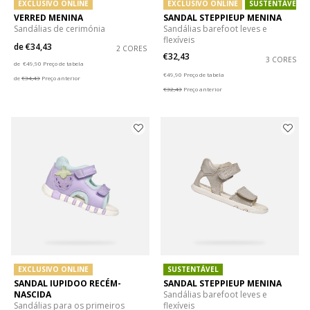
EXCLUSIVO ONLINE
EXCLUSIVO ONLINE
SUSTENTÁVEL
VERRED MENINA
SANDAL STEPPIEUP MENINA
Sandálias de cerimónia
Sandálias barefoot leves e
flexíveis
de
€34,43
2 CORES
€32,43
Price reduced from
to
3 CORES
de
€49,90
Preço de tabela
Price reduced from
to
€49,90
Preço de tabela
de
€34,43
Preço anterior
€32,43
Preço anterior
EXCLUSIVO ONLINE
SUSTENTÁVEL
SANDAL IUPIDOO RECÉM-
SANDAL STEPPIEUP MENINA
NASCIDA
Sandálias barefoot leves e
Sandálias para os primeiros
flexíveis