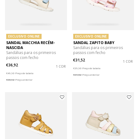
EXCLUSIVO ONLINE
EXCLUSIVO ONLINE
SANDAL MACCHIA RECÉM-
SANDAL ZAPITO BABY
NASCIDA
Sandálias para os primeiros
Sandálias para os primeiros
passos com fecho
passos com fecho
€31,52
1 COR
€36,92
1 COR
Price reduced from
to
€39,90
Preço de tabela
Price reduced from
to
€49,90
Preço de tabela
€31,52
Preço anterior
€36,92
Preço anterior