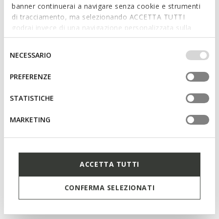
banner continuerai a navigare senza cookie e strumenti
di tracciamento, ma selezionando ACCETTA TUTTI
Máxima impermeabilidade e respirabilidade para uma
godrai invece di una navigazione personalizzata sulla
proteção ideal mesmo em caso de chuva intensa
base dei tuoi gusti ed interessi. Selezionando
IMPOSTAZIONI potrai anche scegliere quali cookies ed
Selezione
Proteção contra o frio graças a um nível ideal de
NECESSARIO
altri strumenti di tracciamento autorizzare. Per maggiori
isolamento térmico
del
informazioni o per modificare in qualsiasi momento le
consenso
PREFERENZE
Amortecimento ideal que oferece proteção e absorção
tue impostazioni, visita la nostra
cookie policy
.
de impactos e solicitações
STATISTICHE
Fácil e rápido de calçar
MARKETING
Calçado leve
Fecho com atacadores; Palmilha extraível
ACCETTA TUTTI
Materiais
CONFERMA SELEZIONATI
Tecnologias