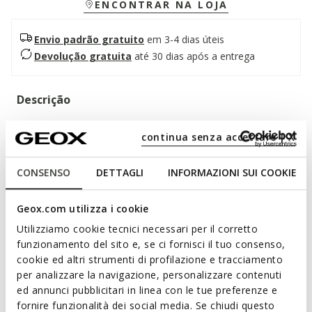
ENCONTRAR NA LOJA
Envio padrão gratuito
em 3-4 dias úteis
Devolução gratuita
até 30 dias após a entrega
Descrição
Sneaker mulher impermeável com um estilo casual e ADN
continua senza accettare | X
citadino, que assegura conforto e proteção. Feito de material
efeito pele e camurça, este modelo é aqui declinado numa
versão que combina branco e bege claro. Desportiva mas
CONSENSO
DETTAGLI
INFORMAZIONI SUI COOKIE
sofisticada, PG1X ABX dispõe de uma sola com ótima
aderência e é ideal também nos dias de chuva.
Geox.com utilizza i cookie
CÓDIGO DO ARTIGO:
D36VRA05422C1ZH6
Ler mais
Utilizziamo cookie tecnici necessari per il corretto
funzionamento del sito e, se ci fornisci il tuo consenso,
cookie ed altri strumenti di profilazione e tracciamento
Características
per analizzare la navigazione, personalizzare contenuti
ed annunci pubblicitari in linea con le tue preferenze e
Sola antiderrapante para uma aderência
fornire funzionalità dei social media. Se chiudi questo
excelente em todas as superfícies