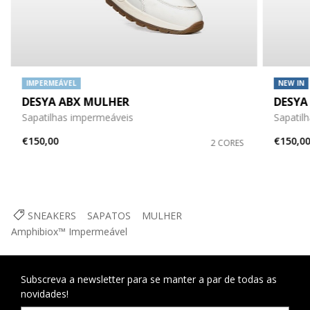
IMPERMEÁVEL
NEW IN
DESYA ABX MULHER
DESYA
Sapatilhas impermeáveis
Sapatil
€150,00
€150,0
2 CORES
SNEAKERS
SAPATOS
MULHER
Amphibiox™ Impermeável
Subscreva a newsletter para se manter a par de todas as
novidades!