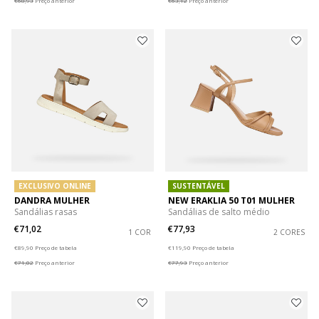
€68,93
Preço anterior
€63,12
Preço anterior
EXCLUSIVO ONLINE
SUSTENTÁVEL
DANDRA MULHER
NEW ERAKLIA 50 T01 MULHER
Sandálias rasas
Sandálias de salto médio
€71,02
€77,93
1 COR
2 CORES
Price reduced from
to
Price reduced from
to
€89,90
Preço de tabela
€119,90
Preço de tabela
€71,02
Preço anterior
€77,93
Preço anterior