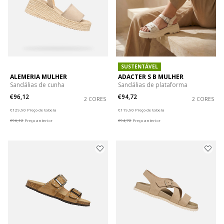
SUSTENTÁVEL
ALEMERIA MULHER
ADACTER S B MULHER
Sandálias de cunha
Sandálias de plataforma
€96,12
€94,72
2 CORES
2 CORES
Price reduced from
to
Price reduced from
to
€129,90
Preço de tabela
€119,90
Preço de tabela
€96,12
Preço anterior
€94,72
Preço anterior