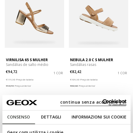
VIRNILISA 65 S MULHER
NEBULA 2.0 C S MULHER
Sandálias de salto médio
Sandálias rasas
€94,72
€82,42
1 COR
1 COR
Price reduced from
to
Price reduced from
to
€119,90
Preço de tabela
€109,90
Preço de tabela
€94,72
Preço anterior
€82,42
Preço anterior
continua senza accettare | X
CONSENSO
DETTAGLI
INFORMAZIONI SUI COOKIE
Geox.com utilizza i cookie