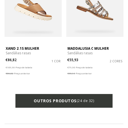
XAND 2.1S MULHER
MADDALUSIA C MULHER
Sandálias rasas
Sandálias rasas
€86,82
€55,93
1 COR
2 CORES
Price reduced from
to
Price reduced from
to
€109,90
Preço de tabela
€79,90
Preço de tabela
€86,82
Preço anterior
€55,93
Preço anterior
OUTROS PRODUTOS
(24 de 32)