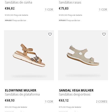
Sandálias de cunha
Sandálias rasas
€86,82
€75,83
1 COR
1 COR
Price reduced from
to
Price reduced from
to
€109,90
Preço de tabela
€109,90
Preço de tabela
€86,82
Preço anterior
€75,83
Preço anterior
ELOWYNNE MULHER
SANDAL VEGA MULHER
Sandálias de plataforma
Sandálias desportivas
€68,93
€63,12
1 COR
2 CORES
Price reduced from
to
Price reduced from
to
€99,90
Preço de tabela
€79,90
Preço de tabela