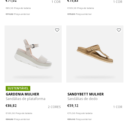
€71,02
€75,83
1 COR
1 COR
Price reduced from
to
Price reduced from
to
€89,90
Preço de tabela
€109,90
Preço de tabela
€71,02
Preço anterior
€75,83
Preço anterior
SUSTENTÁVEL
GARDENIA MULHER
SANDYBETT MULHER
Sandálias de plataforma
Sandálias de dedo
€86,82
€59,12
2 CORES
1 COR
Price reduced from
to
Price reduced from
to
€109,90
Preço de tabela
€79,90
Preço de tabela
€86,82
Preço anterior
€59,12
Preço anterior