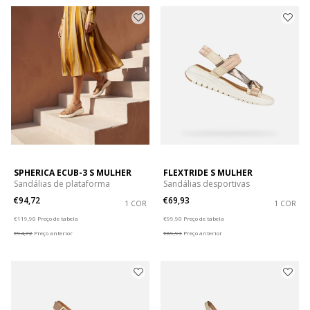
SPHERICA ECUB-3 S MULHER
FLEXTRIDE S MULHER
Sandálias de plataforma
Sandálias desportivas
€94,72
€69,93
1 COR
1 COR
Price reduced from
to
Price reduced from
to
€119,90
Preço de tabela
€99,90
Preço de tabela
€94,72
Preço anterior
€69,93
Preço anterior