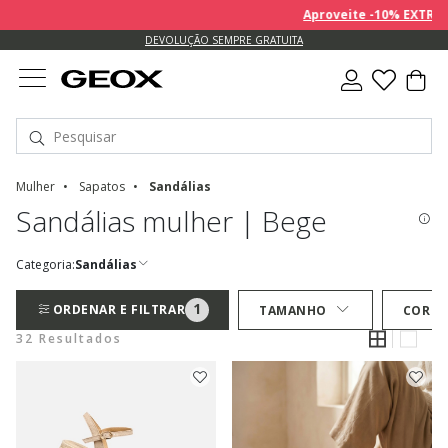
Aproveite -10% EXTRA sobre
DEVOLUÇÃO SEMPRE GRATUITA
Mulher
Sapatos
Sandálias
Sandálias mulher | Bege
Categoria:
Sandálias
1
ORDENAR E FILTRAR
TAMANHO
COR
32 Resultados