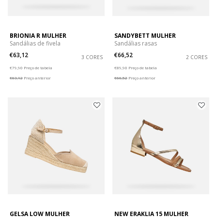
BRIONIA R MULHER
SANDYBETT MULHER
Sandálias de fivela
Sandálias rasas
€63,12
€66,52
3 CORES
2 CORES
Price reduced from
to
Price reduced from
to
€79,90
Preço de tabela
€89,90
Preço de tabela
€63,12
Preço anterior
€66,52
Preço anterior
GELSA LOW MULHER
NEW ERAKLIA 15 MULHER