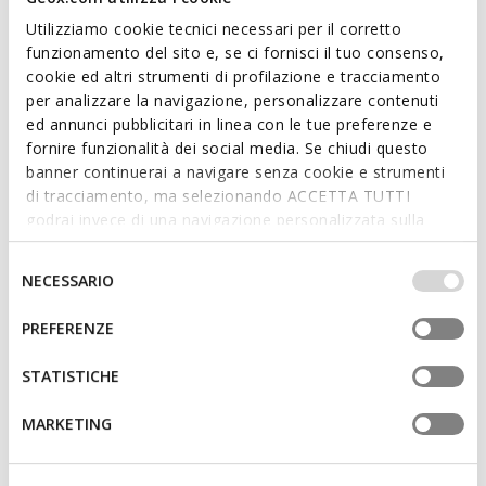
Utilizziamo cookie tecnici necessari per il corretto
funzionamento del sito e, se ci fornisci il tuo consenso,
cookie ed altri strumenti di profilazione e tracciamento
per analizzare la navigazione, personalizzare contenuti
SUSTENTÁVEL
ed annunci pubblicitari in linea con le tue preferenze e
XAND 2S MULHER
VIRNILISA 65 S MULHER
fornire funzionalità dei social media. Se chiudi questo
Sandálias rasas
Sandálias de salto médio
banner continuerai a navigare senza cookie e strumenti
€81,32
€82,73
1 COR
2 CORES
di tracciamento, ma selezionando ACCETTA TUTTI
Price reduced from
to
Price reduced from
to
€109,90
Preço de tabela
€119,90
Preço de tabela
godrai invece di una navigazione personalizzata sulla
€81,32
Preço anterior
€82,73
Preço anterior
base dei tuoi gusti ed interessi. Selezionando
IMPOSTAZIONI potrai anche scegliere quali cookies ed
Selezione
NECESSARIO
altri strumenti di tracciamento autorizzare. Per maggiori
del
informazioni o per modificare in qualsiasi momento le
consenso
PREFERENZE
tue impostazioni, visita la nostra
cookie policy
.
STATISTICHE
MARKETING