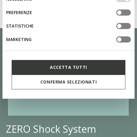
altri strumenti di tracciamento autorizzare. Per maggiori
del
informazioni o per modificare in qualsiasi momento le
consenso
PREFERENZE
tue impostazioni, visita la nostra
cookie policy
.
STATISTICHE
MARKETING
ACCETTA TUTTI
CONFERMA SELEZIONATI
ZERO Shock System