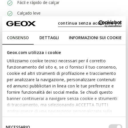
Fácil e rápido de calçar
Calçado leve
continua senza accettare | X
Design sem fecho, para calçar mais rapidamente
CONSENSO
DETTAGLI
INFORMAZIONI SUI COOKIE
Materiais
Geox.com utilizza i cookie
Utilizziamo cookie tecnici necessari per il corretto
Tecnologias
funzionamento del sito e, se ci fornisci il tuo consenso,
cookie ed altri strumenti di profilazione e tracciamento
per analizzare la navigazione, personalizzare contenuti
ed annunci pubblicitari in linea con le tue preferenze e
fornire funzionalità dei social media. Se chiudi questo
banner continuerai a navigare senza cookie e strumenti
di tracciamento, ma selezionando ACCETTA TUTTI
godrai invece di una navigazione personalizzata sulla
base dei tuoi gusti ed interessi. Selezionando
IMPOSTAZIONI potrai anche scegliere quali cookies ed
Selezione
NECESSARIO