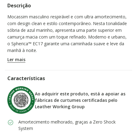
Descrição
Mocassim masculino respirável e com ultra amortecimento,
com design clean e estilo contemporâneo. Nesta tonalidade
sóbria de azul marinho, apresenta uma parte superior em
camurça macia com um toque refinado. Moderno e urbano,
o Spherica™ EC17 garante uma caminhada suave e leve da
manhã à noite.
CÓDIGO DO ARTIGO:
U55LAD00020C4002
Ler mais
Características
Ao adquirir este produto, está a apoiar as
fábricas de curtumes certificadas pelo
Leather Working Group
Amortecimento melhorado, graças a Zero Shock
System