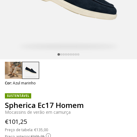
selected
Cor:
Azul marinho
SUSTENTÁVEL
Spherica Ec17 Homem
Mocassins de verão em camurça
€101,25
Preço de tabela:
Price reduced from
€135,00
to
Preço anterior:
€101,25