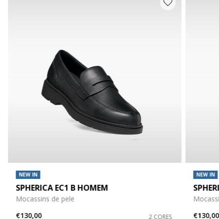
NEW IN
NEW IN
SPHERICA EC1 B HOMEM
SPHER
Mocassins de pele
Mocassi
€130,00
€130,0
2 CORES