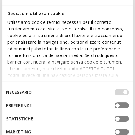
Descrição
Geox.com utilizza i cookie
Mocassim masculino super respirável e com design
Utilizziamo cookie tecnici necessari per il corretto
contemporâneo. Nesta versão castanho escuro, tem uma
funzionamento del sito e, se ci fornisci il tuo consenso,
parte superior refinada em pele lisa e macia. Medos é
cookie ed altri strumenti di profilazione e tracciamento
perfeito para completar os looks de negócios do dia a dia e
per analizzare la navigazione, personalizzare contenuti
as roupas mais formais.
ed annunci pubblicitari in linea con le tue preferenze e
CÓDIGO DO ARTIGO:
U658KB00039C6009
fornire funzionalità dei social media. Se chiudi questo
banner continuerai a navigare senza cookie e strumenti
di tracciamento, ma selezionando ACCETTA TUTTI
Características
godrai invece di una navigazione personalizzata sulla
base dei tuoi gusti ed interessi. Selezionando
Fácil e rápido de calçar
IMPOSTAZIONI potrai anche scegliere quali cookies ed
Selezione
NECESSARIO
altri strumenti di tracciamento autorizzare. Per maggiori
Design sem fecho, para calçar mais rapidamente
del
informazioni o per modificare in qualsiasi momento le
consenso
PREFERENZE
tue impostazioni, visita la nostra
cookie policy
.
Materiais
STATISTICHE
MARKETING