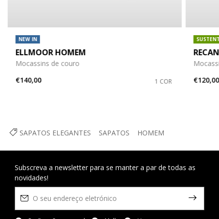
NEW IN
SUSTEN
ELLMOOR HOMEM
RECAN
Mocassins de couro
Mocassi
€140,00
€120,0
1 COR
SAPATOS ELEGANTES
SAPATOS
HOMEM
Subscreva a newsletter para se manter a par de todas as
novidades!