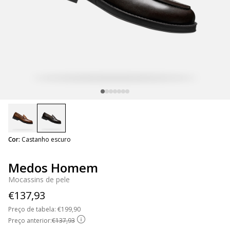
selected
Cor:
Castanho escuro
Medos Homem
Mocassins de pele
€137,93
Preço de tabela:
Price reduced from
€199,90
to
Preço anterior:
€137,93