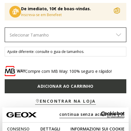
De imediato, 10€ de boas-vindas.
Inscreva-se em Benefeet
Selecionar Tamanho
Ajuste diferente: consulte o guia de tamanhos.
Compre com MB Way: 100% seguro e rápido!
ADICIONAR AO CARRINHO
ENCONTRAR NA LOJA
continua senza accettare | X
Envio padrão gratuito
em 3-4 dias úteis
Devolução gratuita
até 30 dias após a entrega
CONSENSO
DETTAGLI
INFORMAZIONI SUI COOKIE